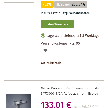
-52%
235,37 €
Sie sparen
inkl. 19% MwSt.
,
zzgl.
Versandkosten
In den Warenkorb
Lagerware
Lieferzeit: 1-3 Werktage
Versandkostenpunkte:
90
AUF
DEN
Artikeldetails
MERKZETTEL
Grohe Precision Get Brausethermostat
34773000 1/2", Aufputz, chrom, EcoJoy
133,01 €
248,02 €
**
statt