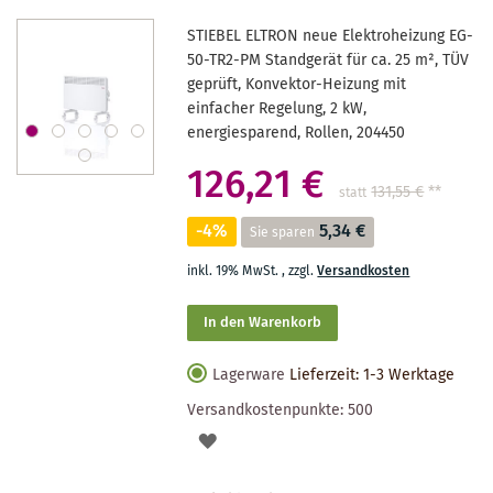
STIEBEL ELTRON neue Elektroheizung EG-
50-TR2-PM Standgerät für ca. 25 m², TÜV
geprüft, Konvektor-Heizung mit
einfacher Regelung, 2 kW,
energiesparend, Rollen, 204450
126,21 €
131,55 €
**
statt
-4%
5,34 €
Sie sparen
inkl. 19% MwSt.
,
zzgl.
Versandkosten
In den Warenkorb
Lagerware
Lieferzeit: 1-3 Werktage
Versandkostenpunkte:
500
AUF
DEN