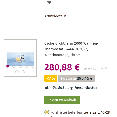
AUF
DEN
Artikeldetails
MERKZETTEL
Grohe Grohtherm 2000 Wannen-
Thermostat 34464001 1/2",
Wandmontage, chrom
280,88 €
574,33 €
**
statt
-51%
293,45 €
Sie sparen
inkl. 19% MwSt.
,
zzgl.
Versandkosten
In den Warenkorb
kurzfristig lieferbar
Lieferzeit: 10-28