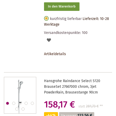
In den Warenkorb
kurzfristig lieferbar
Lieferzeit: 10-28
Werktage
Versandkostenpunkte:
100
AUF
DEN
Artikeldetails
MERKZETTEL
Hansgrohe Raindance Select S120
BrauseSet 27667000 chrom, 3jet
PowderRain, Brausestange 90cm
158,17 €
281,73 €
**
statt
-44%
123,56 €
Sie sparen