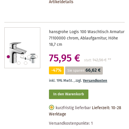
Artikeldetails
MERKZETTEL
hansgrohe Logis 100 Waschtisch Armatur
71100000 chrom, Ablaufgarnitur, Höhe
18,7 cm
75,95 €
142,56 €
**
statt
-47%
66,62 €
Sie sparen
inkl. 19% MwSt.
,
zzgl.
Versandkosten
In den Warenkorb
kurzfristig lieferbar
Lieferzeit: 10-28
Werktage
Versandkostenpunkte:
1