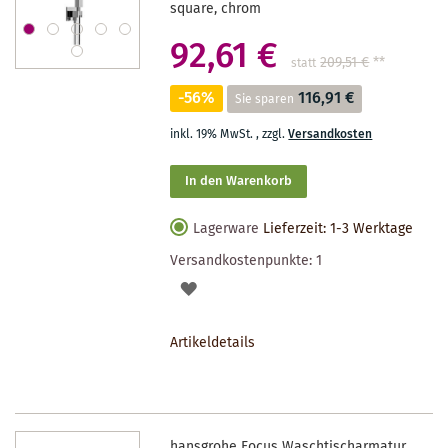
square, chrom
92,61 €
209,51 €
**
statt
-56%
116,91 €
Sie sparen
inkl. 19% MwSt.
,
zzgl.
Versandkosten
In den Warenkorb
Lagerware
Lieferzeit: 1-3 Werktage
Versandkostenpunkte:
1
AUF
DEN
Artikeldetails
MERKZETTEL
hansgrohe Focus Waschtischarmatur