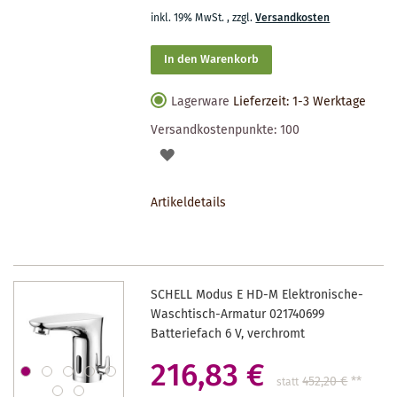
inkl. 19% MwSt.
,
zzgl.
Versandkosten
In den Warenkorb
Lagerware
Lieferzeit: 1-3 Werktage
Versandkostenpunkte:
100
AUF
DEN
Artikeldetails
MERKZETTEL
SCHELL Modus E HD-M Elektronische-
Waschtisch-Armatur 021740699
Batteriefach 6 V, verchromt
216,83 €
452,20 €
**
statt