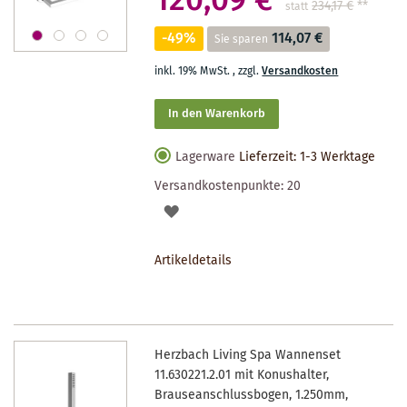
120,09 €
234,17 €
**
statt
-49%
114,07 €
Sie sparen
inkl. 19% MwSt.
,
zzgl.
Versandkosten
In den Warenkorb
Lagerware
Lieferzeit: 1-3 Werktage
Versandkostenpunkte:
20
AUF
DEN
Artikeldetails
MERKZETTEL
Herzbach Living Spa Wannenset
11.630221.2.01 mit Konushalter,
Brauseanschlussbogen, 1.250mm,