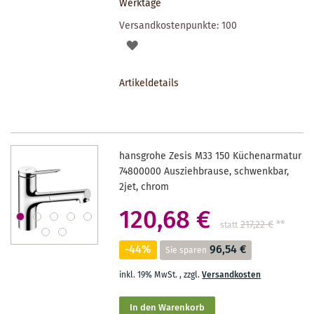
Werktage
Versandkostenpunkte:
100
AUF
DEN
Artikeldetails
MERKZETTEL
hansgrohe Zesis M33 150 Küchenarmatur
74800000 Ausziehbrause, schwenkbar,
2jet, chrom
120,68 €
217,22 €
**
statt
-44%
96,54 €
Sie sparen
inkl. 19% MwSt.
,
zzgl.
Versandkosten
In den Warenkorb