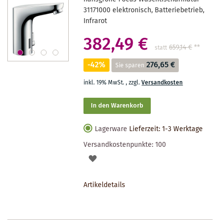
31171000 elektronisch, Batteriebetrieb,
Infrarot
382,49 €
659,14 €
**
statt
-42%
276,65 €
Sie sparen
inkl. 19% MwSt.
,
zzgl.
Versandkosten
In den Warenkorb
Lagerware
Lieferzeit: 1-3 Werktage
Versandkostenpunkte:
100
AUF
DEN
Artikeldetails
MERKZETTEL