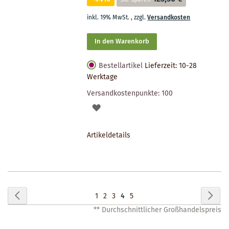
inkl. 19% MwSt.
,
zzgl.
Versandkosten
In den Warenkorb
Bestellartikel
Lieferzeit: 10-28
Werktage
Versandkostenpunkte:
100
AUF
DEN
Artikeldetails
MERKZETTEL
Seite
Seite
Zurück
Seit
Wei
Seite
Seite
Seite
Sie
Seite
1
2
3
4
5
** Durchschnittlicher Großhandelspreis
lesen
gerade