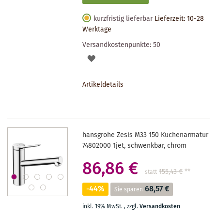
kurzfristig lieferbar
Lieferzeit: 10-28
Werktage
Versandkostenpunkte:
50
AUF
DEN
Artikeldetails
MERKZETTEL
hansgrohe Zesis M33 150 Küchenarmatur
74802000 1jet, schwenkbar, chrom
86,86 €
155,43 €
**
statt
-44%
68,57 €
Sie sparen
inkl. 19% MwSt.
,
zzgl.
Versandkosten