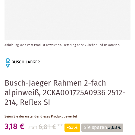
Zum
Abbildung kann vom Produkt abweichen.
Lieferung ohne Zubehör und Dekoration.
Anfang
der
Bildergalerie
springen
Busch-Jaeger Rahmen 2-fach
alpinweiß, 2CKA001725A0936 2512-
214, Reflex SI
Seien Sie der erste, der dieses Produkt bewertet
3,18 €
6,81 €
**
-53%
Sie sparen
3,63 €
statt