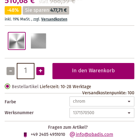
510,68 €
988,39 €
**
statt
-48%
Sie sparen
477,71 €
inkl. 19% MwSt.
,
zzgl.
Versandkosten
-
+
In den Warenkorb
Bestellartikel
Lieferzeit: 10-28 Werktage
Versandkostenpunkte:
100
Farbe
Werksnummer
Fragen zum Artikel?
info@obadis.com
+49 2405 4951010