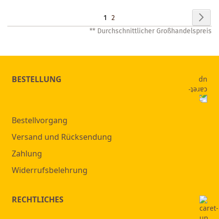
Seite
Seit
Wei
Sie
Seite
1
2
** Durchschnittlicher Großhandelspreis
lesen
gerade
Seite
BESTELLUNG
Bestellvorgang
Versand und Rücksendung
Zahlung
Widerrufsbelehrung
RECHTLICHES