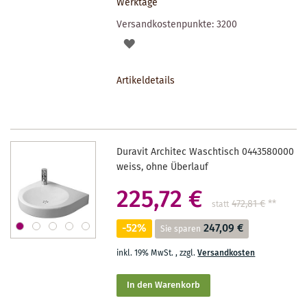
Werktage
Versandkostenpunkte:
3200
AUF
DEN
Artikeldetails
MERKZETTEL
Duravit Architec Waschtisch 0443580000
weiss, ohne Überlauf
225,72 €
472,81 €
**
statt
-52%
247,09 €
Sie sparen
inkl. 19% MwSt.
,
zzgl.
Versandkosten
In den Warenkorb