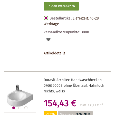
In den Warenkorb
Bestellartikel
Lieferzeit: 10-28
Werktage
Versandkostenpunkte:
3000
AUF
DEN
Artikeldetails
MERKZETTEL
Duravit Architec Handwaschbecken
0766350008 ohne Überlauf, Hahnloch
rechts, weiss
154,43 €
331,13 €
**
statt
-53%
176,70 €
Sie sparen