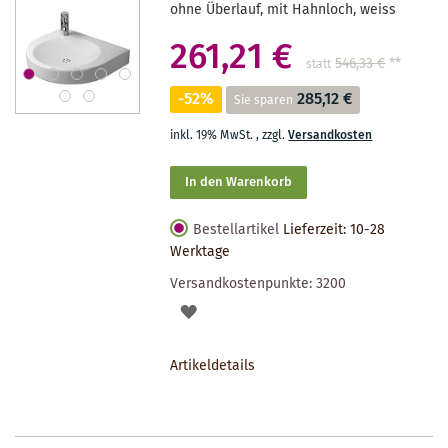
ohne Überlauf, mit Hahnloch, weiss
261,21 €
546,33 €
**
statt
-52%
285,12 €
Sie sparen
inkl. 19% MwSt.
,
zzgl.
Versandkosten
In den Warenkorb
Bestellartikel
Lieferzeit: 10-28
Werktage
Versandkostenpunkte:
3200
AUF
DEN
Artikeldetails
MERKZETTEL