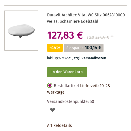
Duravit Architec Vital WC Sitz 0062810000
weiss, Scharniere Edelstahl
127,83 €
227,97 €
**
statt
-44%
100,14 €
Sie sparen
inkl. 19% MwSt.
,
zzgl.
Versandkosten
In den Warenkorb
Bestellartikel
Lieferzeit: 10-28
Werktage
Versandkostenpunkte:
50
AUF
DEN
Artikeldetails
MERKZETTEL