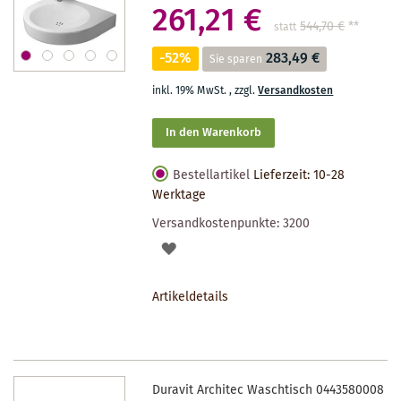
261,21 €
544,70 €
**
statt
-52%
283,49 €
Sie sparen
inkl. 19% MwSt.
,
zzgl.
Versandkosten
In den Warenkorb
Bestellartikel
Lieferzeit: 10-28
Werktage
Versandkostenpunkte:
3200
AUF
DEN
Artikeldetails
MERKZETTEL
Duravit Architec Waschtisch 0443580008