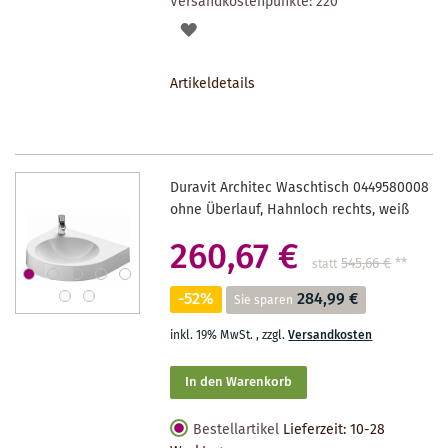
Versandkostenpunkte:
220
AUF
DEN
Artikeldetails
MERKZETTEL
Duravit Architec Waschtisch 0449580008
ohne Überlauf, Hahnloch rechts, weiß
260,67 €
545,66 €
**
statt
-52%
284,99 €
Sie sparen
inkl. 19% MwSt.
,
zzgl.
Versandkosten
In den Warenkorb
Bestellartikel
Lieferzeit: 10-28