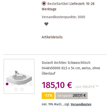
Bestellartikel
Lieferzeit: 10-28
Werktage
Versandkostenpunkte:
3000
AUF
DEN
Artikeldetails
MERKZETTEL
Duravit Architec Eckwaschtisch
0448450000 63,5 x 54 cm, weiss, ohne
Überlauf
185,10 €
392,21 €
**
statt
-53%
207,11 €
Sie sparen
inkl. 19% MwSt.
,
zzgl.
Versandkosten