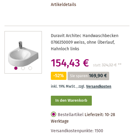
Artikeldetails
MERKZETTEL
Duravit Architec Handwaschbecken
0766350009 weiss, ohne Überlauf,
Hahnloch links
154,43 €
324,32 €
**
statt
-52%
169,90 €
Sie sparen
inkl. 19% MwSt.
,
zzgl.
Versandkosten
In den Warenkorb
Bestellartikel
Lieferzeit: 10-28
Werktage
Versandkostenpunkte:
1500