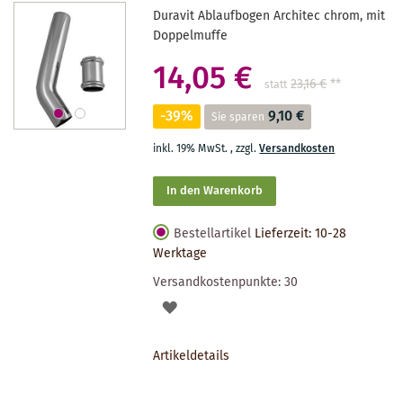
Duravit Ablaufbogen Architec chrom, mit
Doppelmuffe
14,05 €
23,16 €
**
statt
-39%
9,10 €
Sie sparen
inkl. 19% MwSt.
,
zzgl.
Versandkosten
In den Warenkorb
Bestellartikel
Lieferzeit: 10-28
Werktage
Versandkostenpunkte:
30
AUF
DEN
Artikeldetails
MERKZETTEL