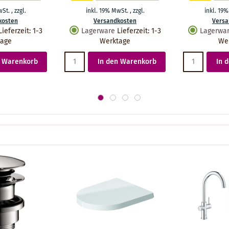
wSt.
,
zzgl.
inkl. 19% MwSt.
,
zzgl.
inkl. 19
kosten
Versandkosten
Versa
Lieferzeit
:
1-3
Lagerware
Lieferzeit
:
1-3
Lagerwa
tage
Werktage
We
n Warenkorb
In den Warenkorb
In 