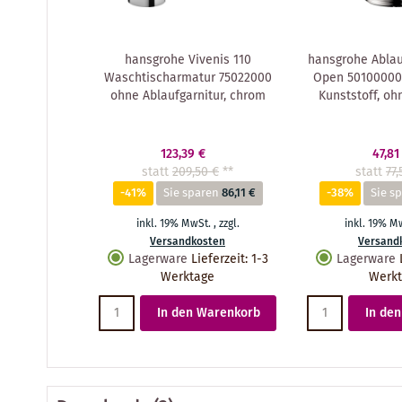
hansgrohe Vivenis 110
hansgrohe Ablau
Waschtischarmatur 75022000
Open 50100000 
ohne Ablaufgarnitur, chrom
Kunststoff, oh
123,39 €
47,81
statt
209,50 €
**
statt
77,
-41%
Sie sparen
86,11 €
-38%
Sie s
inkl. 19% MwSt.
,
zzgl.
inkl. 19% M
Versandkosten
Versand
Lagerware
Lieferzeit
:
1-3
Lagerware
Werktage
Werk
In den Warenkorb
In de