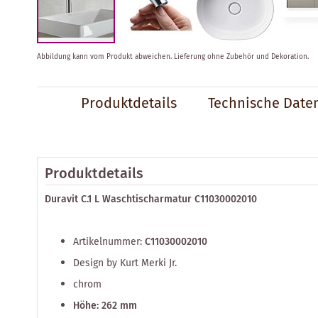
Zum
Abbildung kann vom Produkt abweichen.
Lieferung ohne Zubehör und Dekoration.
Anfang
der
Bildergalerie
Produktdetails
Technische Date
springen
Produktdetails
Duravit C.1 L Waschtischarmatur C11030002010
Artikelnummer:
C11030002010
Design by Kurt Merki Jr.
chrom
Höhe: 262 mm