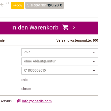
 €
**
-46%
Sie sparen
190,28 €
In den Warenkorb
tage
Versandkostenpunkte:
100
nein
chrom
info@obadis.com
 4951010