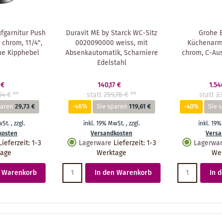
fgarnitur Push
Duravit ME by Starck WC-Sitz
Grohe 
chrom, 11/4",
0020090000 weiss, mit
Küchenarm
ne Kipphebel
Absenkautomatik, Scharniere
chrom, C-Ausl
Edelstahl
 €
140,17 €
1.54
54 €
**
statt
259,78 €
**
statt
2.
paren
29,73 €
-46%
Sie sparen
119,61 €
-40%
Sie 
wSt.
,
zzgl.
inkl. 19% MwSt.
,
zzgl.
inkl. 19
kosten
Versandkosten
Versa
Lieferzeit
:
1-3
Lagerware
Lieferzeit
:
1-3
Lagerwa
tage
Werktage
We
n Warenkorb
In den Warenkorb
In 