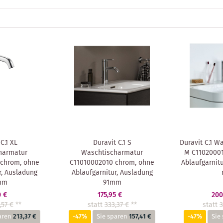
C.1 XL
Duravit C.1 S
Duravit C.1 W
harmatur
Waschtischarmatur
M C11020001
 chrom, ohne
C11010002010 chrom, ohne
Ablaufgarnitu
r, Ausladung
Ablaufgarnitur, Ausladung
mm
91mm
0 €
175,95 €
200
,57 €
**
statt
333,37 €
**
statt
3
aren
213,37 €
-47%
Sie sparen
157,41 €
-47%
Sie