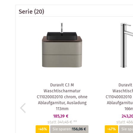
Serie
(20)
Duravit C.1 M
Duravit 
Waschtischarmatur
Waschtisc
C11020002010 chrom, ohne
C11040002010
Ablaufgarnitur, Ausladung
Ablaufgarnitu
113mm
166
185,39 €
243,2
statt
341,45 €
**
statt
456
-46%
Sie sparen
156,06 €
-47%
Sie sp