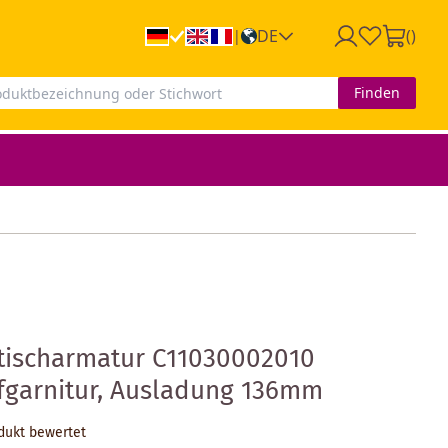
DE
(
)
|
Finden
htischarmatur C11030002010
fgarnitur, Ausladung 136mm
odukt bewertet