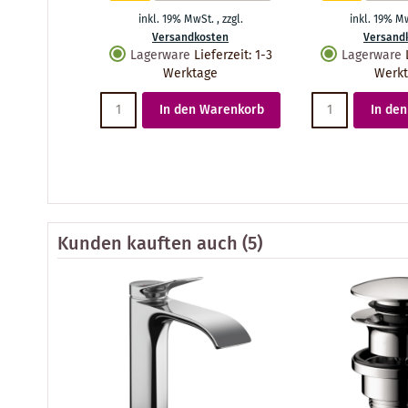
inkl. 19% MwSt.
,
zzgl.
inkl. 19% M
Versandkosten
Versand
Lagerware
Lieferzeit
:
1-3
Lagerware
Werktage
Werk
In den Warenkorb
In de
Kunden kauften auch
(5)