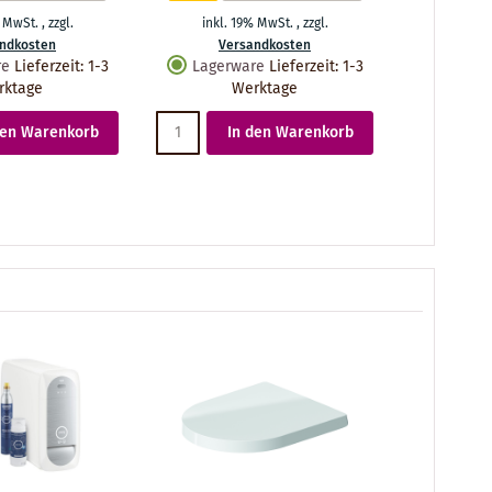
% MwSt.
,
zzgl.
inkl. 19% MwSt.
,
zzgl.
inkl.
ndkosten
Versandkosten
Ve
re
Lieferzeit
:
1-3
Lagerware
Lieferzeit
:
1-3
Lager
rktage
Werktage
den Warenkorb
In den Warenkorb
I