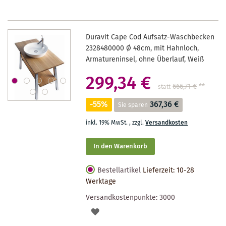
Duravit Cape Cod Aufsatz-Waschbecken
2328480000 Ø 48cm, mit Hahnloch,
Armatureninsel, ohne Überlauf, Weiß
299,34 €
666,71 €
**
statt
-55%
367,36 €
Sie sparen
inkl. 19% MwSt.
,
zzgl.
Versandkosten
In den Warenkorb
Bestellartikel
Lieferzeit: 10-28
Werktage
Versandkostenpunkte:
3000
AUF