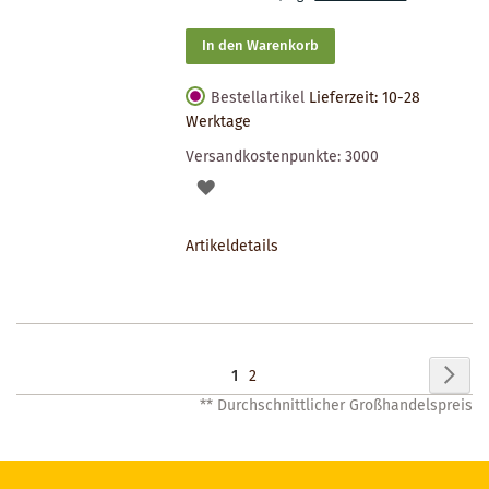
In den Warenkorb
Bestellartikel
Lieferzeit: 10-28
Werktage
Versandkostenpunkte:
3000
AUF
DEN
Artikeldetails
MERKZETTEL
Seite
Seit
Wei
Sie
Seite
1
2
** Durchschnittlicher Großhandelspreis
lesen
gerade
Seite