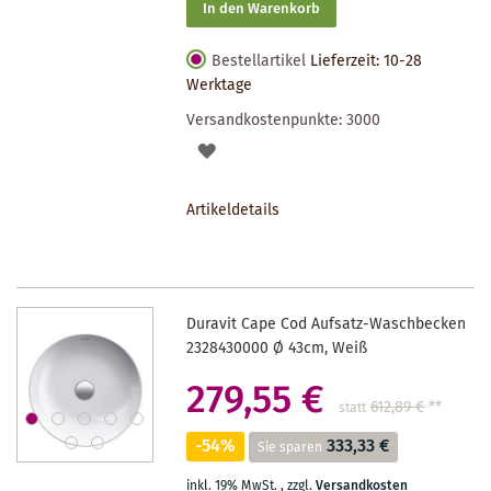
In den Warenkorb
Bestellartikel
Lieferzeit: 10-28
Werktage
Versandkostenpunkte:
3000
AUF
DEN
Artikeldetails
MERKZETTEL
Duravit Cape Cod Aufsatz-Waschbecken
2328430000 Ø 43cm, Weiß
279,55 €
612,89 €
**
statt
-54%
333,33 €
Sie sparen
inkl. 19% MwSt.
,
zzgl.
Versandkosten