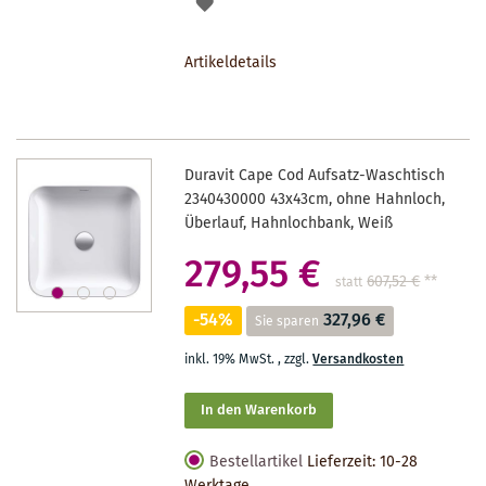
AUF
DEN
Artikeldetails
MERKZETTEL
Duravit Cape Cod Aufsatz-Waschtisch
2340430000 43x43cm, ohne Hahnloch,
Überlauf, Hahnlochbank, Weiß
279,55 €
607,52 €
**
statt
-54%
327,96 €
Sie sparen
inkl. 19% MwSt.
,
zzgl.
Versandkosten
In den Warenkorb
Bestellartikel
Lieferzeit: 10-28
Werktage