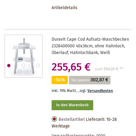
DEN
Artikeldetails
MERKZETTEL
Duravit Cape Cod Aufsatz-Waschbecken
2328400000 40x36cm, ohne Hahnloch,
Überlauf, Hahnlochbank, Weiß
255,65 €
558,51 €
**
statt
-54%
302,87 €
Sie sparen
inkl. 19% MwSt.
,
zzgl.
Versandkosten
In den Warenkorb
Bestellartikel
Lieferzeit: 10-28
Werktage
Versandkostenpunkte:
3000