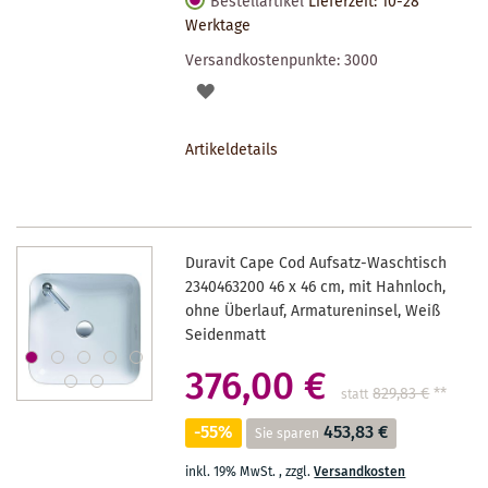
Bestellartikel
Lieferzeit: 10-28
Werktage
Versandkostenpunkte:
3000
AUF
DEN
Artikeldetails
MERKZETTEL
Duravit Cape Cod Aufsatz-Waschtisch
2340463200 46 x 46 cm, mit Hahnloch,
ohne Überlauf, Armatureninsel, Weiß
Seidenmatt
376,00 €
829,83 €
**
statt
-55%
453,83 €
Sie sparen
inkl. 19% MwSt.
,
zzgl.
Versandkosten