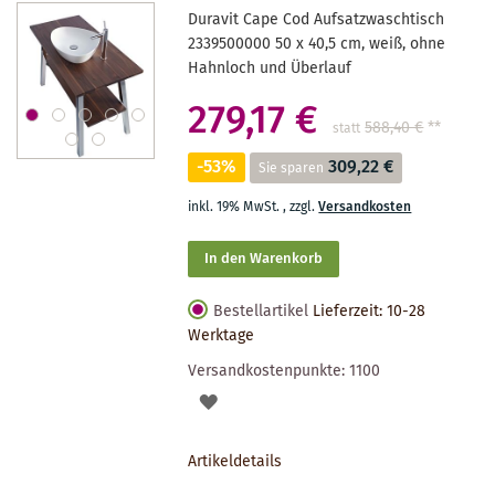
Duravit Cape Cod Aufsatzwaschtisch
2339500000 50 x 40,5 cm, weiß, ohne
Hahnloch und Überlauf
279,17 €
588,40 €
**
statt
-53%
309,22 €
Sie sparen
inkl. 19% MwSt.
,
zzgl.
Versandkosten
In den Warenkorb
Bestellartikel
Lieferzeit: 10-28
Werktage
Versandkostenpunkte:
1100
AUF
DEN
Artikeldetails
MERKZETTEL