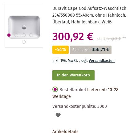
Duravit Cape Cod Aufsatz-Waschtisch
2347550000 55x40cm, ohne Hahnloch,
Überlauf, Hahnlochbank, Weiß
300,92 €
657,63 €
**
statt
-54%
356,71 €
Sie sparen
inkl. 19% MwSt.
,
zzgl.
Versandkosten
In den Warenkorb
Bestellartikel
Lieferzeit: 10-28
Werktage
Versandkostenpunkte:
3000
AUF
DEN
Artikeldetails
MERKZETTEL