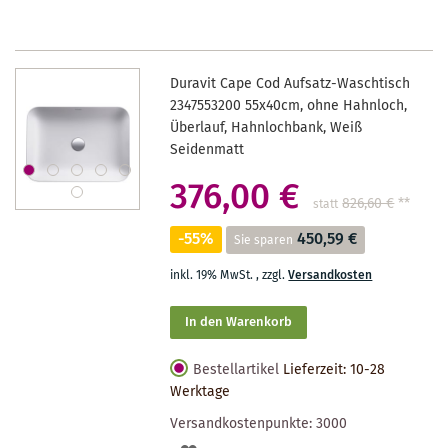
Duravit Cape Cod Aufsatz-Waschtisch
2347553200 55x40cm, ohne Hahnloch,
Überlauf, Hahnlochbank, Weiß
Seidenmatt
376,00 €
826,60 €
**
statt
-55%
450,59 €
Sie sparen
inkl. 19% MwSt.
,
zzgl.
Versandkosten
In den Warenkorb
Bestellartikel
Lieferzeit: 10-28
Werktage
Versandkostenpunkte:
3000