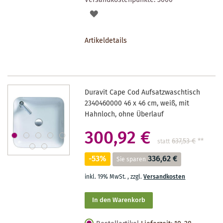
AUF
DEN
Artikeldetails
MERKZETTEL
Duravit Cape Cod Aufsatzwaschtisch
2340460000 46 x 46 cm, weiß, mit
Hahnloch, ohne Überlauf
300,92 €
637,53 €
**
statt
-53%
336,62 €
Sie sparen
inkl. 19% MwSt.
,
zzgl.
Versandkosten
In den Warenkorb