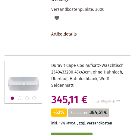
Versandkostenpunkte:
3000
AUF
DEN
Artikeldetails
MERKZETTEL
Duravit Cape Cod Aufsatz-Waschtisch
2340433200 43x43cm, ohne Hahnloch,
Überlauf, Hahnlochbank, Weiß
Seidenmatt
345,11 €
729,62 €
**
statt
-53%
384,51 €
Sie sparen
inkl. 19% MwSt.
,
zzgl.
Versandkosten