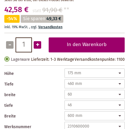
Seien Sie der erste, der dieses Produkt bewertet
42,58 €
91,90 €
**
statt
-54%
Sie sparen
49,33 €
inkl. 19% MwSt.
,
zzgl.
Versandkosten
-
+
In den Warenkorb
Lagerware
Lieferzeit: 1-3 Werktage
Versandkostenpunkte:
1100
Höhe
Tiefe
breite
tiefe
Breite
Werksnummer