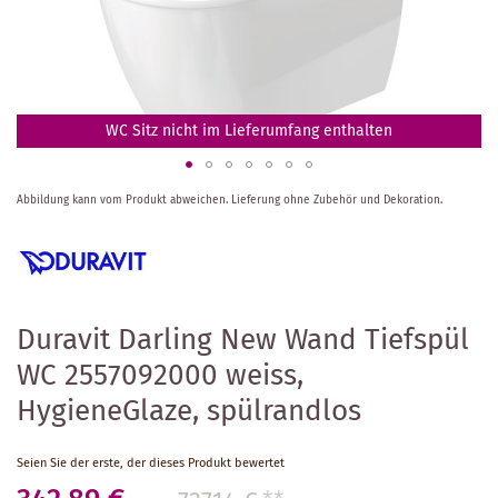
WC Sitz nicht im Lieferumfang enthalten
Zum
Abbildung kann vom Produkt abweichen.
Lieferung ohne Zubehör und Dekoration.
Anfang
der
Bildergalerie
springen
Duravit Darling New Wand Tiefspül
WC 2557092000 weiss,
HygieneGlaze, spülrandlos
Seien Sie der erste, der dieses Produkt bewertet