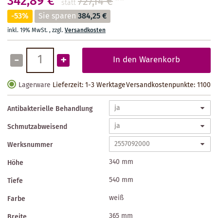
342,89 €
727,14 €
**
statt
-53%
Sie sparen
384,25 €
inkl. 19% MwSt.
,
zzgl.
Versandkosten
-
+
In den Warenkorb
Lagerware
Lieferzeit: 1-3 Werktage
Versandkostenpunkte:
1100
Antibakterielle Behandlung
Schmutzabweisend
Werksnummer
340 mm
Höhe
540 mm
Tiefe
weiß
Farbe
365 mm
Breite