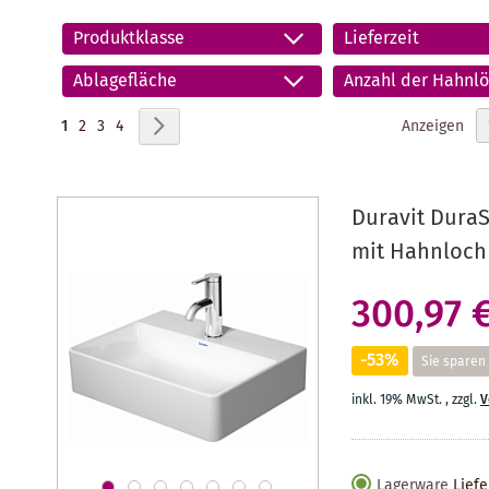
Produktklasse
Lieferzeit
Ablagefläche
Anzahl der Hahnlö
Seite
Sie lesen gerade Seite
Seite
Seite
Seite
Seite
Weiter
Anzeigen
1
2
3
4
Duravit Dura
mit Hahnloch
300,97 
-53%
Sie sparen
inkl. 19% MwSt.
,
zzgl.
V
Lagerware
Liefe