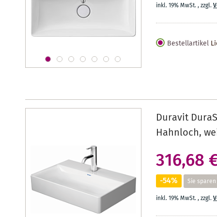
inkl. 19% MwSt.
,
zzgl.
V
Bestellartikel
Li
Duravit Dura
Hahnloch, we
316,68 
-54%
Sie sparen
inkl. 19% MwSt.
,
zzgl.
V