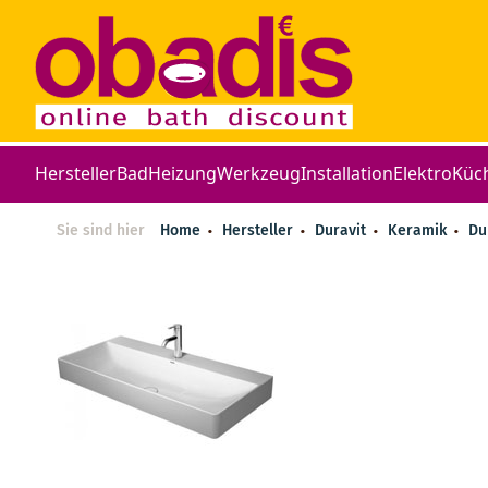
Hersteller
Bad
Heizung
Werkzeug
Installation
Elektro
Küc
Sie sind hier
Home
Hersteller
Duravit
Keramik
Du