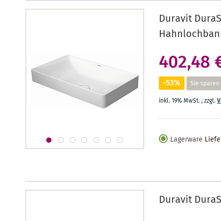
Duravit DuraS
Hahnlochbank
402,48 
-53%
Sie sparen
inkl. 19% MwSt.
,
zzgl.
V
Lagerware
Liefe
Duravit DuraS