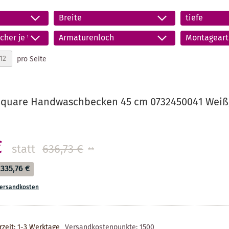
Breite
tiefe
cher je Waschplatz
Armaturenloch
Montageart
pro Seite
Square Handwaschbecken 45 cm 0732450041 Weiß,
€
statt
636,73 €
**
335,76 €
ersandkosten
rzeit: 1-3 Werktage
Versandkostenpunkte:
1500