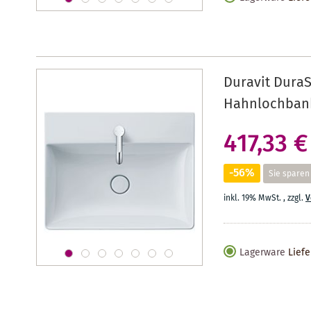
Duravit DuraS
Hahnlochbank
417,33 €
-56%
Sie sparen
inkl. 19% MwSt.
,
zzgl.
V
Lagerware
Liefe