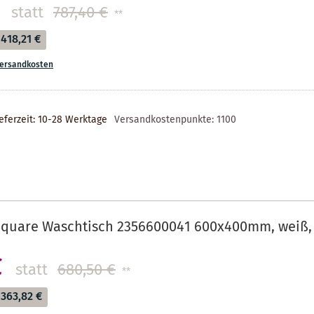
statt
787,40 €
**
418,21 €
ersandkosten
eferzeit: 10-28 Werktage
Versandkostenpunkte:
1100
Square Waschtisch 2356600041 600x400mm, weiß,
€
statt
680,50 €
**
363,82 €