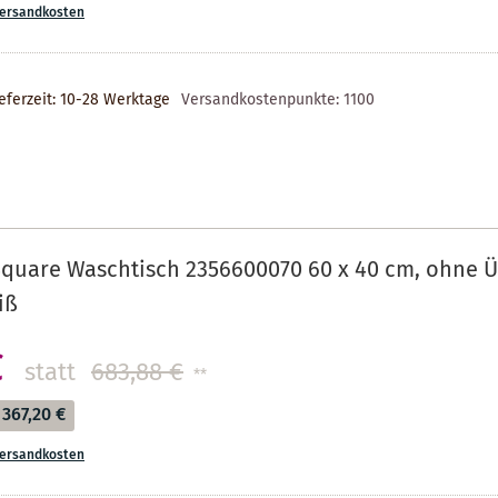
ersandkosten
eferzeit: 10-28 Werktage
Versandkostenpunkte:
1100
Square Waschtisch 2356600070 60 x 40 cm, ohne 
iß
€
statt
683,88 €
**
367,20 €
ersandkosten