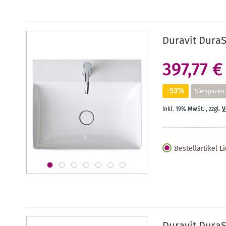
Duravit DuraS
397,77 €
-53%
Sie sparen
inkl. 19% MwSt.
,
zzgl.
V
Bestellartikel
Li