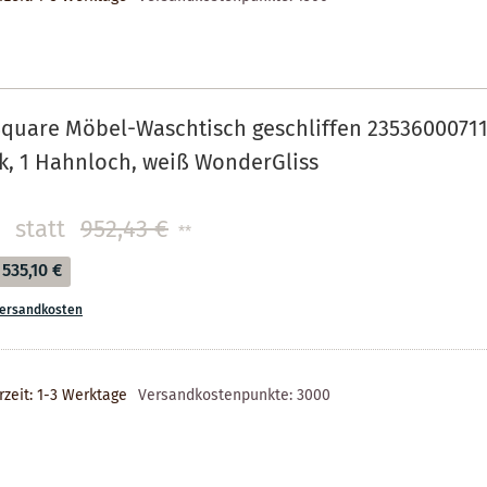
quare Möbel-Waschtisch geschliffen 23536000711
, 1 Hahnloch, weiß WonderGliss
statt
952,43 €
**
535,10 €
ersandkosten
rzeit: 1-3 Werktage
Versandkostenpunkte:
3000