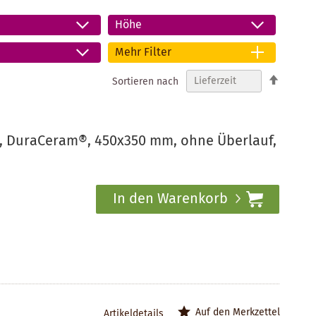
Höhe
Mehr Filter
In
Sortieren nach
absteig
Reihenf
 DuraCeram®, 450x350 mm, ohne Überlauf,
In den Warenkorb
Auf den Merkzettel
Artikeldetails