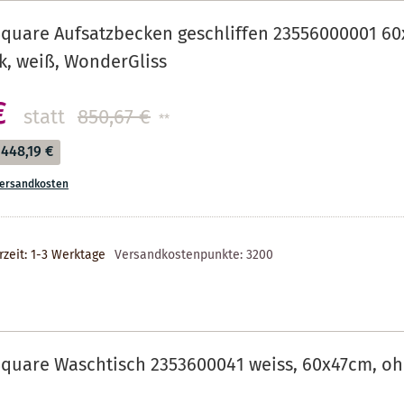
quare Aufsatzbecken geschliffen 23556000001 60
, weiß, WonderGliss
€
statt
850,67 €
**
448,19 €
ersandkosten
rzeit: 1-3 Werktage
Versandkostenpunkte:
3200
quare Waschtisch 2353600041 weiss, 60x47cm, oh