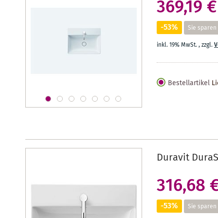
369,19 €
-53%
Sie sparen
inkl. 19% MwSt.
,
zzgl.
V
Bestellartikel
Li
Duravit Dura
316,68 
-53%
Sie sparen