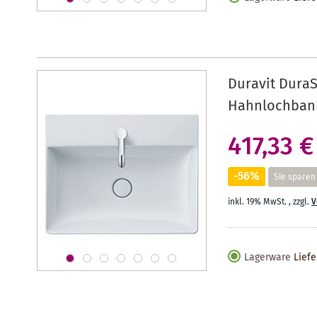
Duravit DuraS
Hahnlochbank
417,33 €
-56%
Sie sparen
inkl. 19% MwSt.
,
zzgl.
V
Lagerware
Liefe