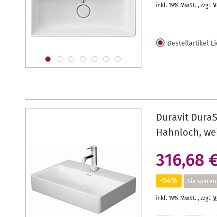
inkl. 19% MwSt.
,
zzgl.
V
Bestellartikel
Li
Duravit Dura
Hahnloch, we
316,68 
-54%
Sie sparen
inkl. 19% MwSt.
,
zzgl.
V