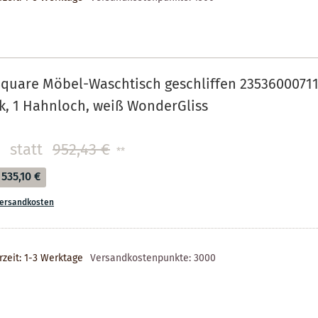
quare Möbel-Waschtisch geschliffen 23536000711
, 1 Hahnloch, weiß WonderGliss
statt
952,43 €
**
535,10 €
ersandkosten
rzeit: 1-3 Werktage
Versandkostenpunkte:
3000