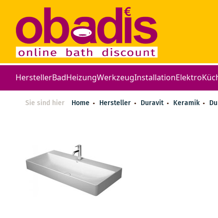
Hersteller
Bad
Heizung
Werkzeug
Installation
Elektro
Küc
Sie sind hier
Home
Hersteller
Duravit
Keramik
Du