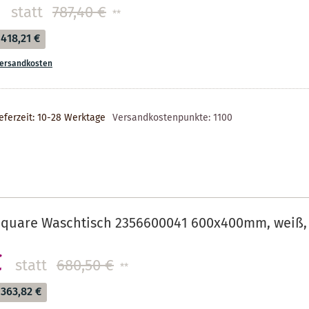
statt
787,40 €
**
418,21 €
ersandkosten
eferzeit: 10-28 Werktage
Versandkostenpunkte:
1100
Square Waschtisch 2356600041 600x400mm, weiß,
€
statt
680,50 €
**
363,82 €