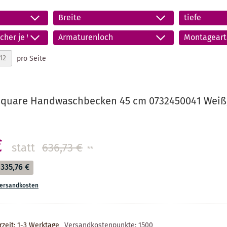
Breite
tiefe
cher je Waschplatz
Armaturenloch
Montageart
pro Seite
Square Handwaschbecken 45 cm 0732450041 Weiß,
€
statt
636,73 €
**
335,76 €
ersandkosten
rzeit: 1-3 Werktage
Versandkostenpunkte:
1500