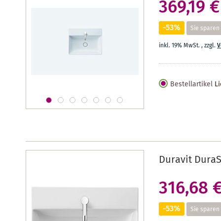
369,19 €
-53%
Sie sparen
inkl. 19% MwSt.
,
zzgl.
V
Bestellartikel
Li
Duravit Dura
316,68 
-53%
Sie sparen