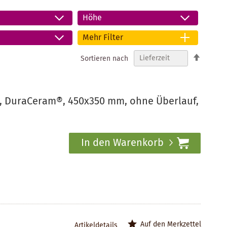
Höhe
Mehr Filter
In
Sortieren nach
absteig
Reihenf
 DuraCeram®, 450x350 mm, ohne Überlauf,
In den Warenkorb
Auf den Merkzettel
Artikeldetails