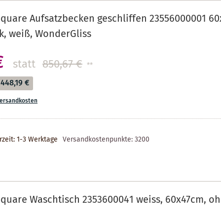
quare Aufsatzbecken geschliffen 23556000001 60
, weiß, WonderGliss
€
statt
850,67 €
**
448,19 €
ersandkosten
rzeit: 1-3 Werktage
Versandkostenpunkte:
3200
quare Waschtisch 2353600041 weiss, 60x47cm, oh