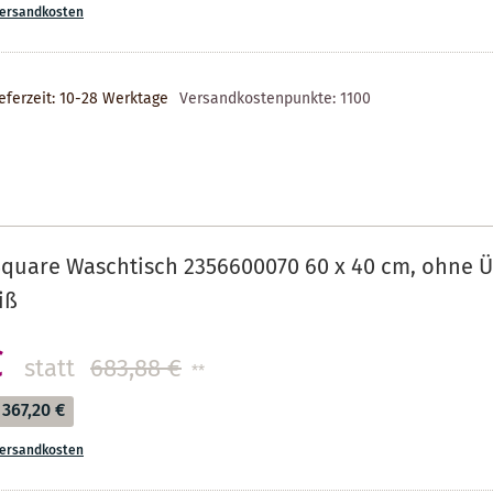
ersandkosten
eferzeit: 10-28 Werktage
Versandkostenpunkte:
1100
Square Waschtisch 2356600070 60 x 40 cm, ohne 
iß
€
statt
683,88 €
**
367,20 €
ersandkosten