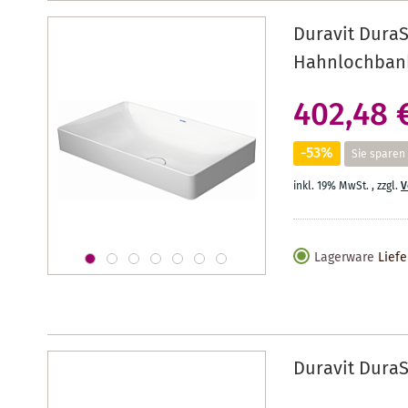
Duravit DuraS
Hahnlochbank
402,48 
-53%
Sie sparen
inkl. 19% MwSt.
,
zzgl.
V
Lagerware
Liefe
Duravit DuraS