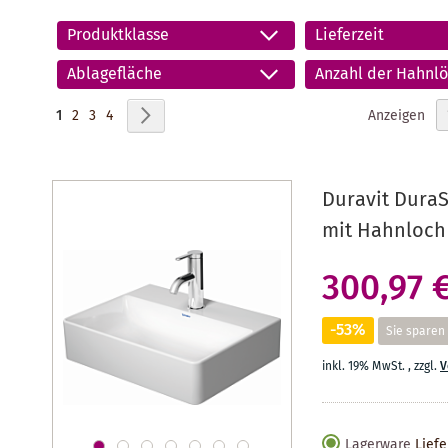
Produktklasse
Lieferzeit
Ablagefläche
Anzahl der Hahnlö
Seite
Sie lesen gerade Seite
Seite
Seite
Seite
Seite
Weiter
Anzeigen
1
2
3
4
Duravit Dura
mit Hahnloch
300,97 
-53%
Sie sparen
inkl. 19% MwSt.
,
zzgl.
V
Lagerware
Liefe