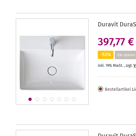
Duravit DuraS
397,77 €
-53%
Sie sparen
inkl. 19% MwSt.
,
zzgl.
V
Bestellartikel
Li