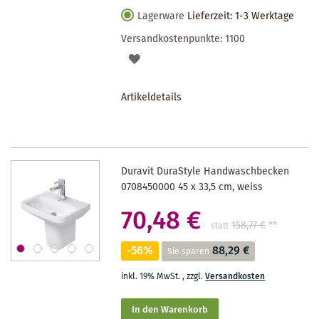
Lagerware
Lieferzeit: 1-3 Werktage
Versandkostenpunkte:
1100
AUF
DEN
Artikeldetails
MERKZETTEL
Duravit DuraStyle Handwaschbecken
0708450000 45 x 33,5 cm, weiss
70,48 €
158,77 €
**
statt
-56%
88,29 €
Sie sparen
inkl. 19% MwSt.
,
zzgl.
Versandkosten
In den Warenkorb