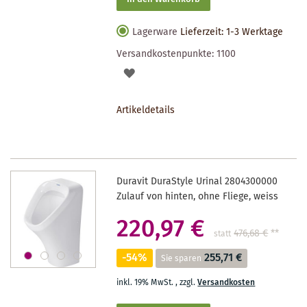
Lagerware
Lieferzeit: 1-3 Werktage
Versandkostenpunkte:
1100
AUF
DEN
Artikeldetails
MERKZETTEL
Duravit DuraStyle Urinal 2804300000
Zulauf von hinten, ohne Fliege, weiss
220,97 €
476,68 €
**
statt
-54%
255,71 €
Sie sparen
inkl. 19% MwSt.
,
zzgl.
Versandkosten