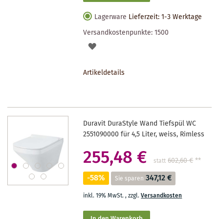
Lagerware
Lieferzeit: 1-3 Werktage
Versandkostenpunkte:
1500
AUF
DEN
Artikeldetails
MERKZETTEL
Duravit DuraStyle Wand Tiefspül WC
2551090000 für 4,5 Liter, weiss, Rimless
255,48 €
602,60 €
**
statt
-58%
347,12 €
Sie sparen
inkl. 19% MwSt.
,
zzgl.
Versandkosten
In den Warenkorb