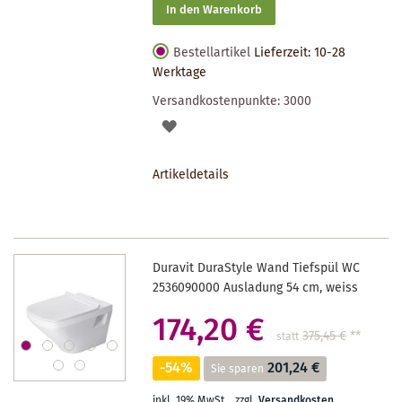
In den Warenkorb
Bestellartikel
Lieferzeit: 10-28
Werktage
Versandkostenpunkte:
3000
AUF
DEN
Artikeldetails
MERKZETTEL
Duravit DuraStyle Wand Tiefspül WC
2536090000 Ausladung 54 cm, weiss
174,20 €
375,45 €
**
statt
-54%
201,24 €
Sie sparen
inkl. 19% MwSt.
,
zzgl.
Versandkosten