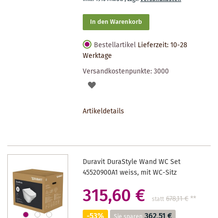
In den Warenkorb
Bestellartikel
Lieferzeit: 10-28
Werktage
Versandkostenpunkte:
3000
AUF
DEN
Artikeldetails
MERKZETTEL
Duravit DuraStyle Wand WC Set
45520900A1 weiss, mit WC-Sitz
315,60 €
678,11 €
**
statt
-53%
362,51 €
Sie sparen