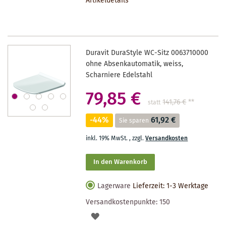
Artikeldetails
MERKZETTEL
Duravit DuraStyle WC-Sitz 0063710000
ohne Absenkautomatik, weiss,
Scharniere Edelstahl
79,85 €
141,76 €
**
statt
-44%
61,92 €
Sie sparen
inkl. 19% MwSt.
,
zzgl.
Versandkosten
In den Warenkorb
Lagerware
Lieferzeit: 1-3 Werktage
Versandkostenpunkte:
150
AUF