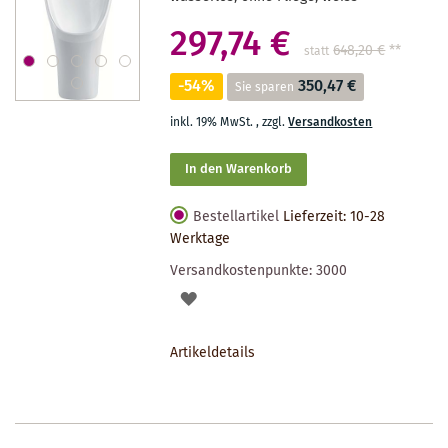
297,74 €
648,20 €
**
statt
-54%
350,47 €
Sie sparen
inkl. 19% MwSt.
,
zzgl.
Versandkosten
In den Warenkorb
Bestellartikel
Lieferzeit: 10-28
Werktage
Versandkostenpunkte:
3000
AUF
DEN
Artikeldetails
MERKZETTEL