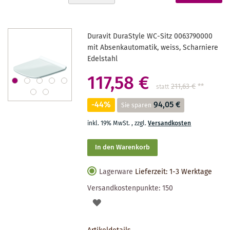
absteigender
gerade
Reihenfolge
Seite
Duravit DuraStyle WC-Sitz 0063790000
mit Absenkautomatik, weiss, Scharniere
Edelstahl
117,58 €
211,63 €
**
statt
-44%
94,05 €
Sie sparen
inkl. 19% MwSt.
,
zzgl.
Versandkosten
In den Warenkorb
Lagerware
Lieferzeit: 1-3 Werktage
Versandkostenpunkte:
150
AUF
DEN