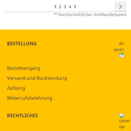
Seite
Seit
Wei
Sie
Seite
Seite
Seite
Seite
1
2
3
4
5
** Durchschnittlicher Großhandelspreis
lesen
gerade
Seite
BESTELLUNG
Bestellvorgang
Versand und Rücksendung
Zahlung
Widerrufsbelehrung
RECHTLICHES