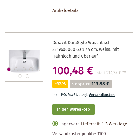
DEN
Artikeldetails
MERKZETTEL
Duravit DuraStyle Waschtisch
2319600000 60 x 44 cm, weiss, mit
Hahnloch und Überlauf
100,48 €
214,37 €
**
statt
-53%
113,88 €
Sie sparen
inkl. 19% MwSt.
,
zzgl.
Versandkosten
In den Warenkorb
Lagerware
Lieferzeit: 1-3 Werktage
Versandkostenpunkte:
1100