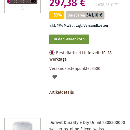
297,38 €
638,48 €
**
statt
-53%
341,10 €
Sie sparen
inkl. 19% MwSt.
,
zzgl.
Versandkosten
In den Warenkorb
Bestellartikel
Lieferzeit: 10-28
Werktage
Versandkostenpunkte:
3500
AUF
DEN
Artikeldetails
MERKZETTEL
Duravit DuraStyle Dry Urinal 2808300000
wasserlos, ohne Fliege, weiss