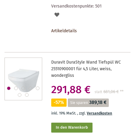
Versandkostenpunkte:
501
AUF
DEN
Artikeldetails
MERKZETTEL
Duravit DuraStyle Wand Tiefspül WC
25510900001 für 4,5 Liter, weiss,
wondergliss
291,88 €
681,06 €
**
statt
-57%
389,18 €
Sie sparen
inkl. 19% MwSt.
,
zzgl.
Versandkosten
In den Warenkorb