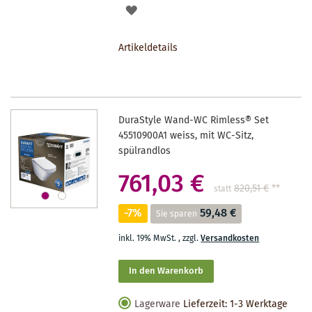
AUF
DEN
Artikeldetails
MERKZETTEL
DuraStyle Wand-WC Rimless® Set
45510900A1 weiss, mit WC-Sitz,
spülrandlos
761,03 €
820,51 €
**
statt
-7%
59,48 €
Sie sparen
inkl. 19% MwSt.
,
zzgl.
Versandkosten
In den Warenkorb
Lagerware
Lieferzeit: 1-3 Werktage