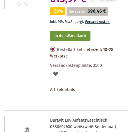
1.310,43 €
**
statt
-53%
696,46 €
Sie sparen
inkl. 19% MwSt.
,
zzgl.
Versandkosten
In den Warenkorb
Bestellartikel
Lieferzeit: 10-28
Werktage
Versandkostenpunkte:
3500
AUF
DEN
Artikeldetails
MERKZETTEL
Duravit Luv Aufsatzwaschtisch
0380602600 weiß/weiß Seidenmatt,