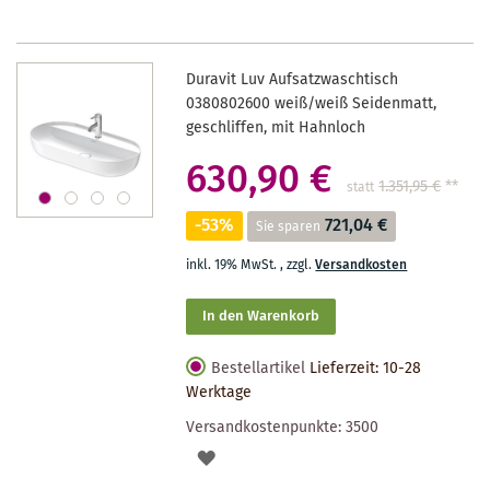
Duravit Luv Aufsatzwaschtisch
0380802600 weiß/weiß Seidenmatt,
geschliffen, mit Hahnloch
630,90 €
1.351,95 €
**
statt
-53%
721,04 €
Sie sparen
inkl. 19% MwSt.
,
zzgl.
Versandkosten
In den Warenkorb
Bestellartikel
Lieferzeit: 10-28
Werktage
Versandkostenpunkte:
3500
AUF