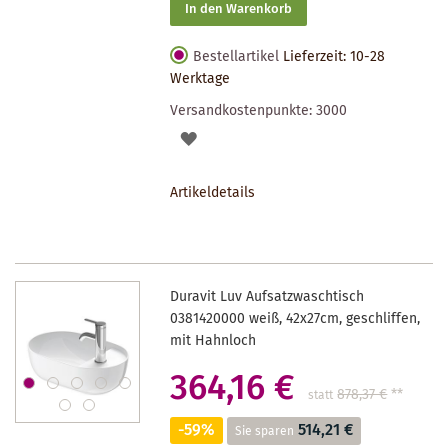
In den Warenkorb
Bestellartikel
Lieferzeit: 10-28
Werktage
Versandkostenpunkte:
3000
AUF
DEN
Artikeldetails
MERKZETTEL
Duravit Luv Aufsatzwaschtisch
0381420000 weiß, 42x27cm, geschliffen,
mit Hahnloch
364,16 €
878,37 €
**
statt
-59%
514,21 €
Sie sparen