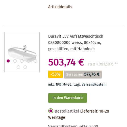
DEN
Artikeldetails
MERKZETTEL
Duravit Luv Aufsatzwaschtisch
0380800000 weiss, 80x40cm,
geschliffen, mit Hahnloch
503,74 €
1.081,50 €
**
statt
-53%
577,76 €
Sie sparen
inkl. 19% MwSt.
,
zzgl.
Versandkosten
In den Warenkorb
Bestellartikel
Lieferzeit: 10-28
Werktage
Versandkostenpunkte:
3500