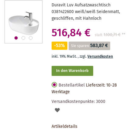
Duravit Luv Aufsatzwaschtisch
0381422600 weiß/weiß Seidenmatt,
geschliffen, mit Hahnloch
516,84 €
1.100,71 €
**
statt
-53%
583,87 €
Sie sparen
inkl. 19% MwSt.
,
zzgl.
Versandkosten
In den Warenkorb
Bestellartikel
Lieferzeit: 10-28
Werktage
Versandkostenpunkte:
3000
AUF
DEN
Artikeldetails
MERKZETTEL