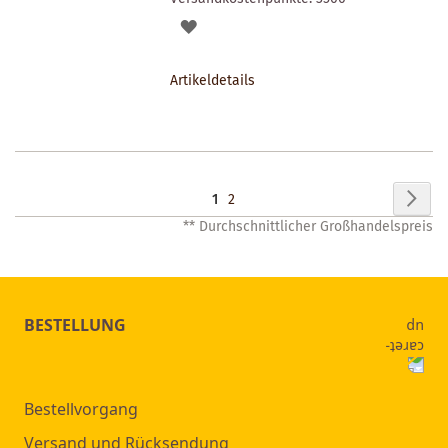
AUF
DEN
Artikeldetails
MERKZETTEL
Seite
Seit
Wei
Sie
Seite
1
2
** Durchschnittlicher Großhandelspreis
lesen
gerade
Seite
BESTELLUNG
Bestellvorgang
Versand und Rücksendung