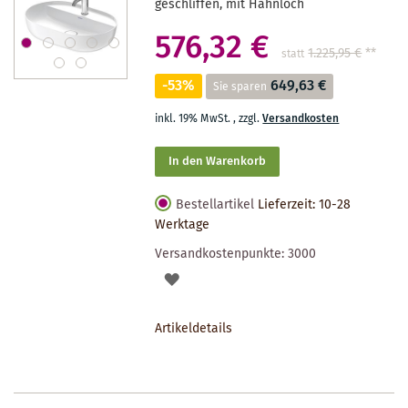
geschliffen, mit Hahnloch
576,32 €
1.225,95 €
**
statt
-53%
649,63 €
Sie sparen
inkl. 19% MwSt.
,
zzgl.
Versandkosten
In den Warenkorb
Bestellartikel
Lieferzeit: 10-28
Werktage
Versandkostenpunkte:
3000
AUF
DEN
Artikeldetails
MERKZETTEL