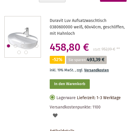
absteigender
gerade
Reihenfolge
Seite
Duravit Luv Aufsatzwaschtisch
0380600000 weiß, 60x40cm, geschliffen,
mit Hahnloch
458,80 €
952,19 €
**
statt
-52%
493,39 €
Sie sparen
inkl. 19% MwSt.
,
zzgl.
Versandkosten
In den Warenkorb
Lagerware
Lieferzeit: 1-3 Werktage
Versandkostenpunkte:
1100
AUF
DEN