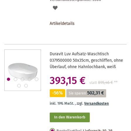
AUF
DEN
Artikeldetails
MERKZETTEL
Duravit Luv Aufsatz-Waschtisch
0379500000 50x35cm, geschliffen, ohne
Überlauf, ohne Hahnlochbank, weiß
393,15 €
895,46 €
**
statt
-56%
502,31 €
Sie sparen
inkl. 19% MwSt.
,
zzgl.
Versandkosten
In den Warenkorb