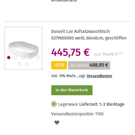
Artikeldetails
MERKZETTEL
Duravit Luv Aufsatzwaschtisch
0379600000 weiß, 60x40cm, geschliffen
445,75 €
934,70 €
**
statt
-52%
488,95 €
Sie sparen
inkl. 19% MwSt.
,
zzgl.
Versandkosten
In den Warenkorb
Lagerware
Lieferzeit: 1-3 Werktage
Versandkostenpunkte:
1100
AUF
DEN