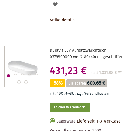
AUF
DEN
Artikeldetails
MERKZETTEL
Duravit Luv Aufsatzwaschtisch
0379800000 weiß, 80x40cm, geschliffen
431,23 €
1.031,88 €
**
statt
-58%
600,65 €
Sie sparen
inkl. 19% MwSt.
,
zzgl.
Versandkosten
In den Warenkorb
Lagerware
Lieferzeit: 1-3 Werktage
Versandkostenpunkte:
3500