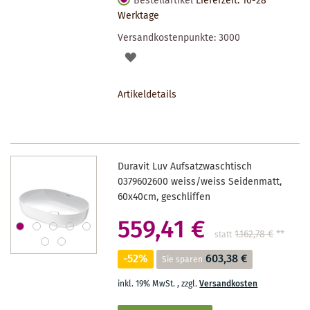
Bestellartikel
Lieferzeit: 10-28
Werktage
Versandkostenpunkte:
3000
AUF
DEN
Artikeldetails
MERKZETTEL
Duravit Luv Aufsatzwaschtisch
0379602600 weiss/weiss Seidenmatt,
60x40cm, geschliffen
559,41 €
1.162,78 €
**
statt
-52%
603,38 €
Sie sparen
inkl. 19% MwSt.
,
zzgl.
Versandkosten