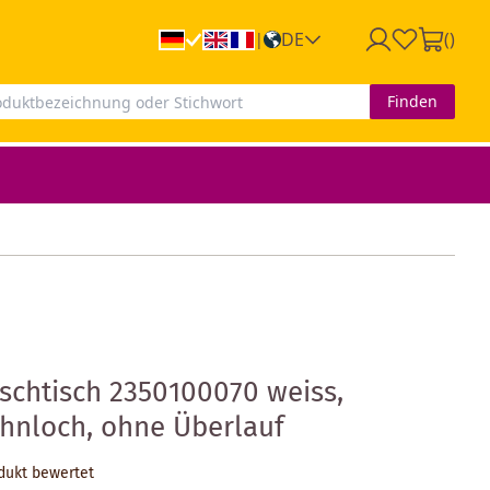
DE
(
)
|
Finden
aschtisch 2350100070 weiss,
hnloch, ohne Überlauf
odukt bewertet