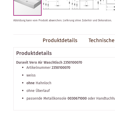
Zum
Abbildung kann vom Produkt abweichen.
Lieferung ohne Zubehör und Dekoration.
Anfang
der
Bildergalerie
springen
Produktdetails
Technische
Produktdetails
Duravit Vero Air Waschtisch 2350100070
Artikelnummer
2350100070
weiss
ohne
Hahnloch
ohne Überlauf
passende Metallkonsole
0030671000
oder Handtuchh