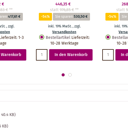
2 €
446,35 €
268
,83 €
**
statt
976,85 €
**
statt
5
paren
417,61 €
-54%
Sie sparen
530,50 €
-54%
Sie
wSt.
,
zzgl.
inkl. 19% MwSt.
,
zzgl.
inkl. 19
kosten
Versandkosten
Versa
Lieferzeit
:
1-3
Bestellartikel
Lieferzeit
:
Bestellar
tage
10-28 Werktage
10-28
n Warenkorb
In den Warenkorb
In 
 40.4 KB)
6 KB)