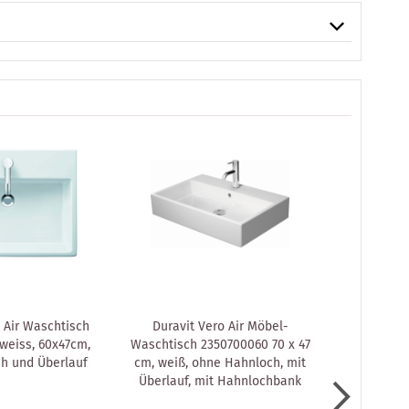
 Air Waschtisch
Duravit Vero Air Möbel-
Duravit Ver
weiss, 60x47cm,
Waschtisch 2350700060 70 x 47
geschli
h und Überlauf
cm, weiß, ohne Hahnloch, mit
60x47cm
Überlauf, mit Hahnlochbank
Hahnlochb