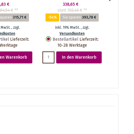
,83 €
338,65 €
84,54 €
**
statt
732,43 €
**
stat
 sparen
315,71 €
-54%
Sie sparen
393,78 €
-53%
S
% MwSt.
,
zzgl.
inkl. 19% MwSt.
,
zzgl.
inkl.
ndkosten
Versandkosten
Ve
tikel
Lieferzeit
:
Bestellartikel
Lieferzeit
:
Bestel
 Werktage
10-28 Werktage
10-
den Warenkorb
In den Warenkorb
I