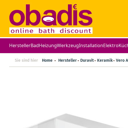
Hersteller
Bad
Heizung
Werkzeug
Installation
Elektro
Küc
Sie sind hier
Home
Hersteller
Duravit
Keramik
Vero A
Zum
Ende
der
Bildergalerie
springen