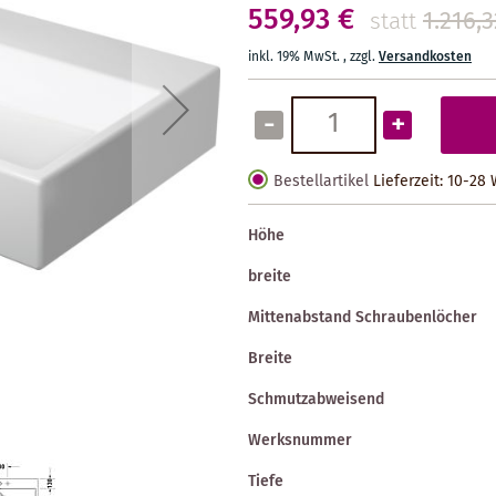
559,93 €
1.216,3
statt
inkl. 19% MwSt.
,
zzgl.
Versandkosten
-
+
Bestellartikel
Lieferzeit: 10-28
Höhe
breite
Mittenabstand Schraubenlöcher
Breite
Schmutzabweisend
Werksnummer
Tiefe