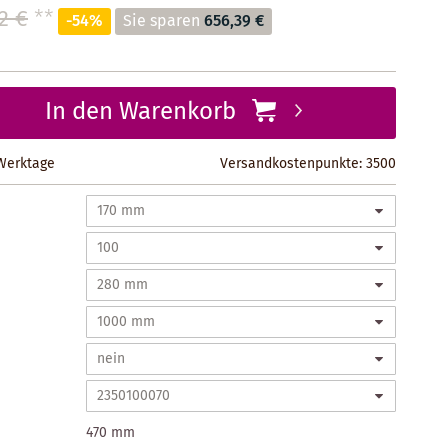
2 €
**
-54%
Sie sparen
656,39 €
In den Warenkorb
 Werktage
Versandkostenpunkte:
3500
470 mm