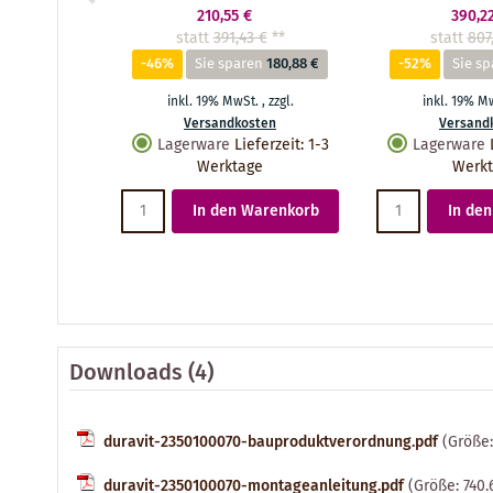
210,55 €
390,2
statt
391,43 €
**
statt
807
-46%
Sie sparen
180,88 €
-52%
Sie s
inkl. 19% MwSt.
,
zzgl.
inkl. 19% M
Versandkosten
Versand
Lagerware
Lieferzeit
:
1-3
Lagerware
Werktage
Werk
In den Warenkorb
In de
Downloads (4)
duravit-2350100070-bauproduktverordnung.pdf
(Größe:
duravit-2350100070-montageanleitung.pdf
(Größe: 740.