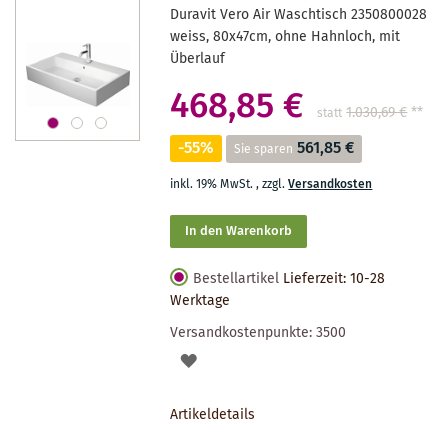
Duravit Vero Air Waschtisch 2350800028
weiss, 80x47cm, ohne Hahnloch, mit
Überlauf
468,85 €
1.030,69 €
**
statt
-55%
561,85 €
Sie sparen
inkl. 19% MwSt.
,
zzgl.
Versandkosten
In den Warenkorb
Bestellartikel
Lieferzeit: 10-28
Werktage
Versandkostenpunkte:
3500
AUF
DEN
Artikeldetails
MERKZETTEL