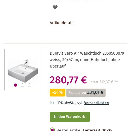
AUF
DEN
Artikeldetails
MERKZETTEL
Duravit Vero Air Waschtisch 2350500079
weiss, 50x47cm, ohne Hahnloch, ohne
Überlauf
280,77 €
612,37 €
**
statt
-54%
331,61 €
Sie sparen
inkl. 19% MwSt.
,
zzgl.
Versandkosten
In den Warenkorb
Bestellartikel
Lieferzeit: 10-28