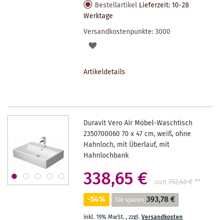
Bestellartikel
Lieferzeit: 10-28
Werktage
Versandkostenpunkte:
3000
AUF
DEN
Artikeldetails
MERKZETTEL
Duravit Vero Air Möbel-Waschtisch
2350700060 70 x 47 cm, weiß, ohne
Hahnloch, mit Überlauf, mit
Hahnlochbank
338,65 €
732,43 €
**
statt
-54%
393,78 €
Sie sparen
inkl. 19% MwSt.
,
zzgl.
Versandkosten