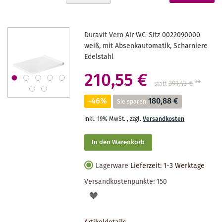
absteigender
gerade
Reihenfolge
Seite
Duravit Vero Air WC-Sitz 0022090000
weiß, mit Absenkautomatik, Scharniere
Edelstahl
210,55 €
391,43 €
**
statt
-46%
180,88 €
Sie sparen
inkl. 19% MwSt.
,
zzgl.
Versandkosten
In den Warenkorb
Lagerware
Lieferzeit: 1-3 Werktage
Versandkostenpunkte:
150
AUF
DEN