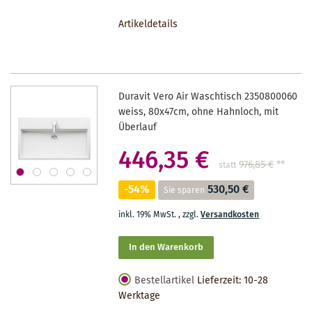
DEN
Artikeldetails
MERKZETTEL
Duravit Vero Air Waschtisch 2350800060
weiss, 80x47cm, ohne Hahnloch, mit
Überlauf
446,35 €
976,85 €
**
statt
-54%
530,50 €
Sie sparen
inkl. 19% MwSt.
,
zzgl.
Versandkosten
In den Warenkorb
Bestellartikel
Lieferzeit: 10-28
Werktage