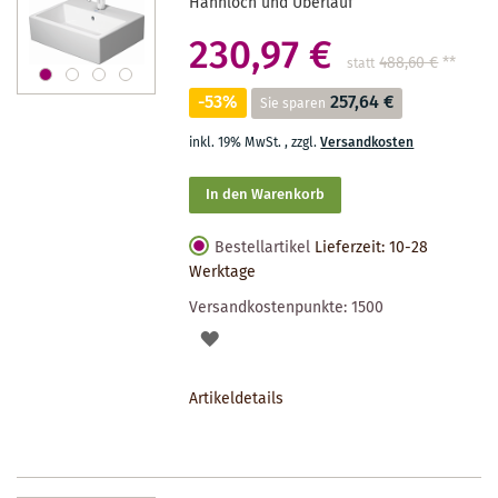
Hahnloch und Überlauf
230,97 €
488,60 €
**
statt
-53%
257,64 €
Sie sparen
inkl. 19% MwSt.
,
zzgl.
Versandkosten
In den Warenkorb
Bestellartikel
Lieferzeit: 10-28
Werktage
Versandkostenpunkte:
1500
AUF
DEN
Artikeldetails
MERKZETTEL