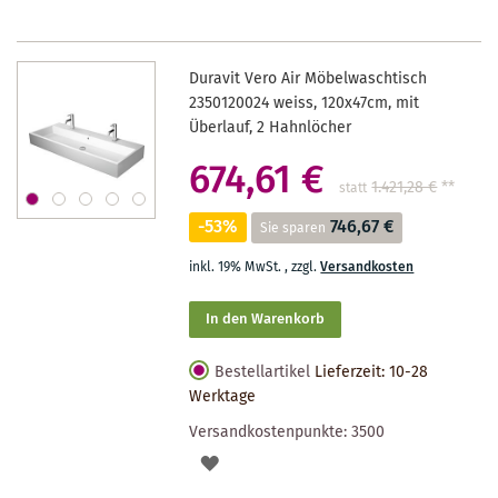
Duravit Vero Air Möbelwaschtisch
2350120024 weiss, 120x47cm, mit
Überlauf, 2 Hahnlöcher
674,61 €
1.421,28 €
**
statt
-53%
746,67 €
Sie sparen
inkl. 19% MwSt.
,
zzgl.
Versandkosten
In den Warenkorb
Bestellartikel
Lieferzeit: 10-28
Werktage
Versandkostenpunkte:
3500
AUF