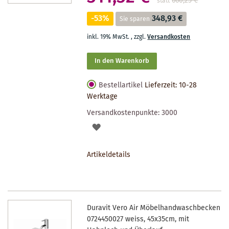
660,25 €
**
statt
-53%
348,93 €
Sie sparen
inkl. 19% MwSt.
,
zzgl.
Versandkosten
In den Warenkorb
Bestellartikel
Lieferzeit: 10-28
Werktage
Versandkostenpunkte:
3000
AUF
DEN
Artikeldetails
MERKZETTEL
Duravit Vero Air Möbelhandwaschbecken
0724450027 weiss, 45x35cm, mit