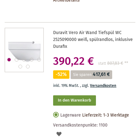
Artikeldetails
MERKZETTEL
Duravit Vero Air Wand Tiefspül WC
2525090000 weiß, spülrandlos, inklusive
Durafix
390,22 €
807,83 €
**
statt
-52%
417,61 €
Sie sparen
inkl. 19% MwSt.
,
zzgl.
Versandkosten
In den Warenkorb
Lagerware
Lieferzeit: 1-3 Werktage
Versandkostenpunkte:
1100
AUF