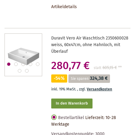
DEN
Artikeldetails
MERKZETTEL
Duravit Vero Air Waschtisch 2350600028
weiss, 60x47cm, ohne Hahnloch, mit
Überlauf
280,77 €
605,15 €
**
statt
-54%
324,38 €
Sie sparen
inkl. 19% MwSt.
,
zzgl.
Versandkosten
In den Warenkorb
Bestellartikel
Lieferzeit: 10-28
Werktage
Versandkostenpunkte:
3000