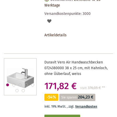
Werktage
Versandkostenpunkte:
3000
AUF
DEN
Artikeldetails
MERKZETTEL
Duravit Vero Air Handwaschbecken
0724380000 38 x 25 cm, mit Hahnloch,
ohne Üüberlauf, weiss
171,82 €
376,05 €
**
statt
-54%
204,23 €
Sie sparen
inkl. 19% MwSt.
,
zzgl.
Versandkosten