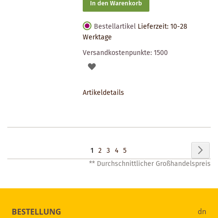
In den Warenkorb
Bestellartikel
Lieferzeit: 10-28
Werktage
Versandkostenpunkte:
1500
AUF
DEN
Artikeldetails
MERKZETTEL
Seite
Seit
Wei
Sie
Seite
Seite
Seite
Seite
1
2
3
4
5
** Durchschnittlicher Großhandelspreis
lesen
gerade
Seite
BESTELLUNG