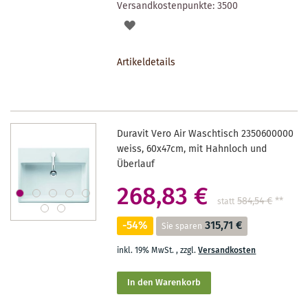
Versandkostenpunkte:
3500
AUF
DEN
Artikeldetails
MERKZETTEL
Duravit Vero Air Waschtisch 2350600000
weiss, 60x47cm, mit Hahnloch und
Überlauf
268,83 €
584,54 €
**
statt
-54%
315,71 €
Sie sparen
inkl. 19% MwSt.
,
zzgl.
Versandkosten
In den Warenkorb