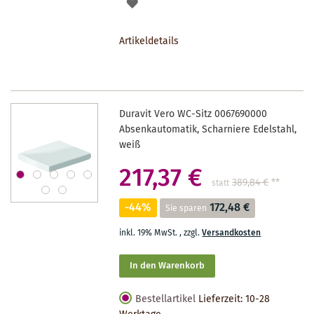
AUF
DEN
Artikeldetails
MERKZETTEL
Duravit Vero WC-Sitz 0067690000
Absenkautomatik, Scharniere Edelstahl,
weiß
217,37 €
389,84 €
**
statt
-44%
172,48 €
Sie sparen
inkl. 19% MwSt.
,
zzgl.
Versandkosten
In den Warenkorb
Bestellartikel
Lieferzeit: 10-28