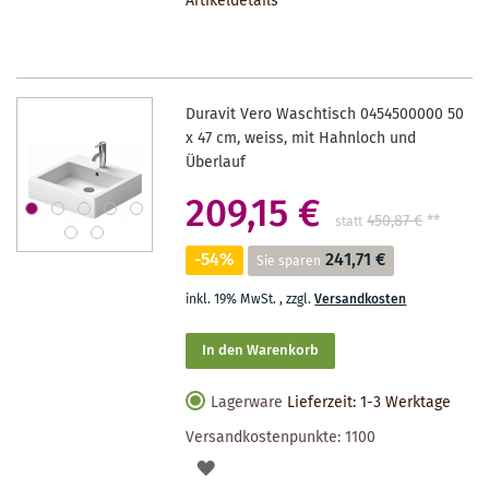
Artikeldetails
MERKZETTEL
Duravit Vero Waschtisch 0454500000 50
x 47 cm, weiss, mit Hahnloch und
Überlauf
209,15 €
450,87 €
**
statt
-54%
241,71 €
Sie sparen
inkl. 19% MwSt.
,
zzgl.
Versandkosten
In den Warenkorb
Lagerware
Lieferzeit: 1-3 Werktage
Versandkostenpunkte:
1100
AUF