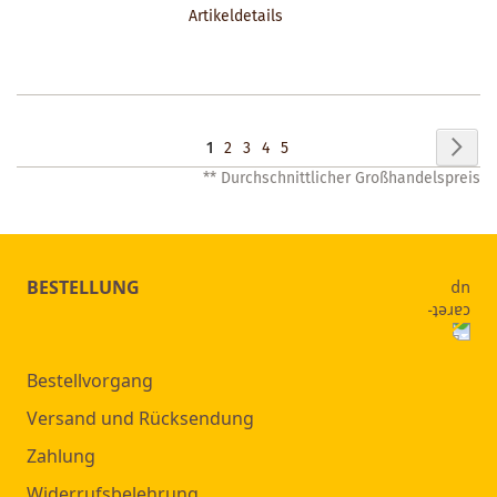
Artikeldetails
MERKZETTEL
Seite
Seit
Wei
Sie
Seite
Seite
Seite
Seite
1
2
3
4
5
** Durchschnittlicher Großhandelspreis
lesen
gerade
Seite
BESTELLUNG
Bestellvorgang
Versand und Rücksendung
Zahlung
Widerrufsbelehrung