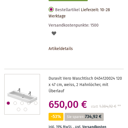
Bestellartikel
Lieferzeit: 10-28
Werktage
Versandkostenpunkte:
1500
AUF
DEN
Artikeldetails
MERKZETTEL
Duravit Vero Waschtisch 0454120024 120
x 47 cm, weiss, 2 Hahnlöcher, mit
Überlauf
650,00 €
1.384,92 €
**
statt
-53%
734,92 €
Sie sparen
inkl. 19% MwSt.
,
zzgl.
Versandkosten