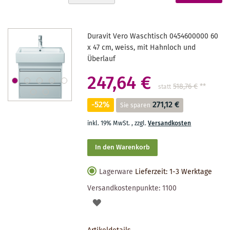
absteigender
gerade
Reihenfolge
Seite
Duravit Vero Waschtisch 0454600000 60
x 47 cm, weiss, mit Hahnloch und
Überlauf
247,64 €
518,76 €
**
statt
-52%
271,12 €
Sie sparen
inkl. 19% MwSt.
,
zzgl.
Versandkosten
In den Warenkorb
Lagerware
Lieferzeit: 1-3 Werktage
Versandkostenpunkte:
1100
AUF
DEN