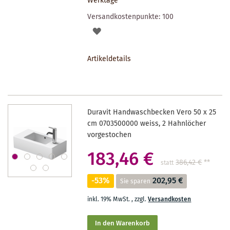
Werktage
Versandkostenpunkte:
100
AUF
DEN
Artikeldetails
MERKZETTEL
Duravit Handwaschbecken Vero 50 x 25
cm 0703500000 weiss, 2 Hahnlöcher
vorgestochen
183,46 €
386,42 €
**
statt
-53%
202,95 €
Sie sparen
inkl. 19% MwSt.
,
zzgl.
Versandkosten
In den Warenkorb