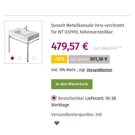
Duravit Metallkonsole Vero verchromt
für WT 032910, höhenverstellbar
479,57 €
780,93 €
**
statt
-39%
301,36 €
Sie sparen
inkl. 19% MwSt.
,
zzgl.
Versandkosten
In den Warenkorb
Bestellartikel
Lieferzeit: 10-28
Werktage
Versandkostenpunkte:
340
AUF
DEN