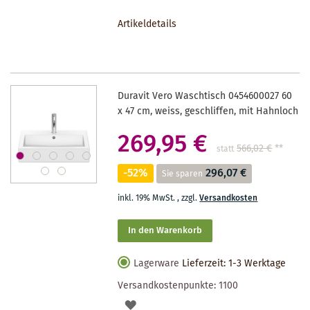
DEN
Artikeldetails
MERKZETTEL
Duravit Vero Waschtisch 0454600027 60
x 47 cm, weiss, geschliffen, mit Hahnloch
269,95 €
566,02 €
**
statt
-52%
296,07 €
Sie sparen
inkl. 19% MwSt.
,
zzgl.
Versandkosten
In den Warenkorb
Lagerware
Lieferzeit: 1-3 Werktage
Versandkostenpunkte:
1100
AUF