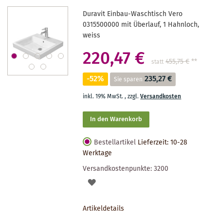
Duravit Einbau-Waschtisch Vero
0315500000 mit Überlauf, 1 Hahnloch,
weiss
220,47 €
455,75 €
**
statt
-52%
235,27 €
Sie sparen
inkl. 19% MwSt.
,
zzgl.
Versandkosten
In den Warenkorb
Bestellartikel
Lieferzeit: 10-28
Werktage
Versandkostenpunkte:
3200
AUF
DEN
Artikeldetails
MERKZETTEL