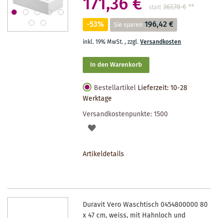
171,36 €
367,78 €
**
statt
-53%
196,42 €
Sie sparen
inkl. 19% MwSt.
,
zzgl.
Versandkosten
In den Warenkorb
Bestellartikel
Lieferzeit: 10-28
Werktage
Versandkostenpunkte:
1500
AUF
DEN
Artikeldetails
MERKZETTEL
Duravit Vero Waschtisch 0454800000 80
x 47 cm, weiss, mit Hahnloch und