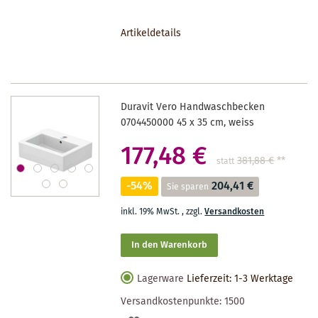
DEN
Artikeldetails
MERKZETTEL
Duravit Vero Handwaschbecken
0704450000 45 x 35 cm, weiss
177,48 €
381,88 €
**
statt
-54%
204,41 €
Sie sparen
inkl. 19% MwSt.
,
zzgl.
Versandkosten
In den Warenkorb
Lagerware
Lieferzeit: 1-3 Werktage
Versandkostenpunkte:
1500