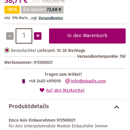
58,71 €
132,40 €
**
statt
-56%
Sie sparen
73,68 €
inkl. 19% MwSt.
,
zzgl.
Versandkosten
-
+
In den Warenkorb
Bestellartikel
Lieferzeit: 10-28 Werktage
Versandkostenpunkte:
150
Werksnummer:
972500021
Fragen zum Artikel?
info@obadis.com
+49 2405 4951010
Auf den Merkzettel
Produktdetails
Emco Asis Einbaurahmen 972500021
für Asis Unterputzmodule Module Einbauhöhe 344mm