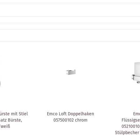
rste mit Stiel
Emco Loft Doppelhaken
Emc
atz Bürste,
057500102 chrom
Flüssigs
/weiß
05210010
Stülpbecher 