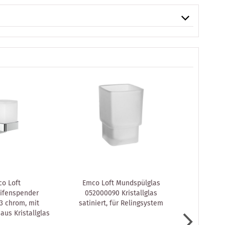
o Loft
Emco Loft Mundspülglas
Emco Lo
eifenspender
052000090 Kristallglas
052100101 c
3 chrom, mit
satiniert, für Relingsystem
aus Kristallglas