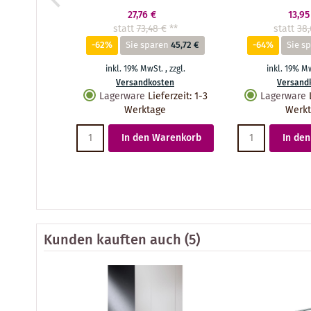
27,76 €
13,95
statt
73,48 €
**
statt
38,
-62%
Sie sparen
45,72 €
-64%
Sie s
inkl. 19% MwSt.
,
zzgl.
inkl. 19% M
Versandkosten
Versand
Lagerware
Lieferzeit
:
1-3
Lagerware
Werktage
Werk
In den Warenkorb
In de
Kunden kauften auch
(5)