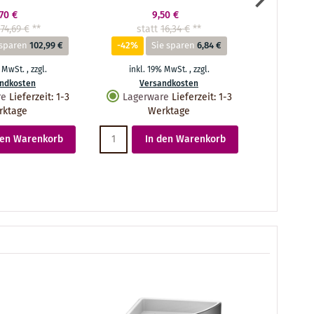
,70 €
9,50 €
174,69 €
**
statt
16,34 €
**
stat
 sparen
102,99 €
-42%
Sie sparen
6,84 €
-61%
% MwSt.
,
zzgl.
inkl. 19% MwSt.
,
zzgl.
inkl.
ndkosten
Versandkosten
Ve
re
Lieferzeit
:
1-3
Lagerware
Lieferzeit
:
1-3
Lager
rktage
Werktage
den Warenkorb
In den Warenkorb
I