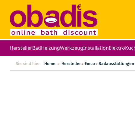
Hersteller
Bad
Heizung
Werkzeug
Installation
Elektro
Küc
Sie sind hier
Home
Hersteller
Emco
Badausstattungen
Zum
Ende
der
Bildergalerie
springen