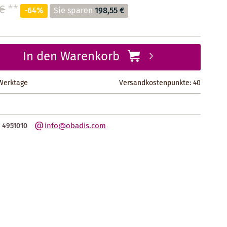
 €
**
-64%
Sie sparen
198,55 €
In den Warenkorb
 Werktage
Versandkostenpunkte:
40
info@obadis.com
 4951010