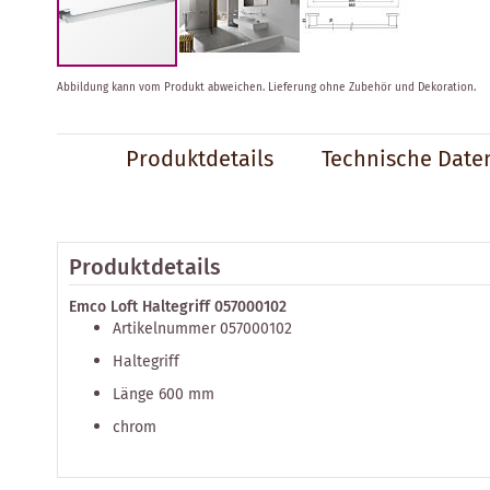
Zum
Abbildung kann vom Produkt abweichen.
Lieferung ohne Zubehör und Dekoration.
Anfang
der
Bildergalerie
Produktdetails
Technische Date
springen
Produktdetails
Emco Loft Haltegriff 057000102
Artikelnummer 057000102
Haltegriff
Länge 600 mm
chrom