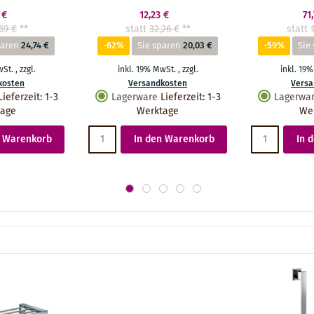
 €
12,23 €
71
69 €
**
statt
32,26 €
**
statt
paren
24,74 €
-62%
Sie sparen
20,03 €
-59%
Sie
wSt.
,
zzgl.
inkl. 19% MwSt.
,
zzgl.
inkl. 19
kosten
Versandkosten
Versa
Lieferzeit
:
1-3
Lagerware
Lieferzeit
:
1-3
Lagerwa
tage
Werktage
We
n Warenkorb
In den Warenkorb
In 