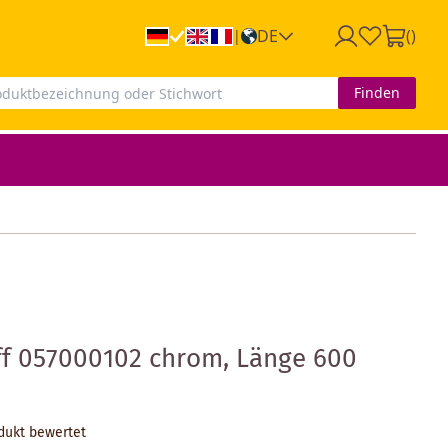
DE
(
)
|
Finden
ff 057000102 chrom, Länge 600
odukt bewertet