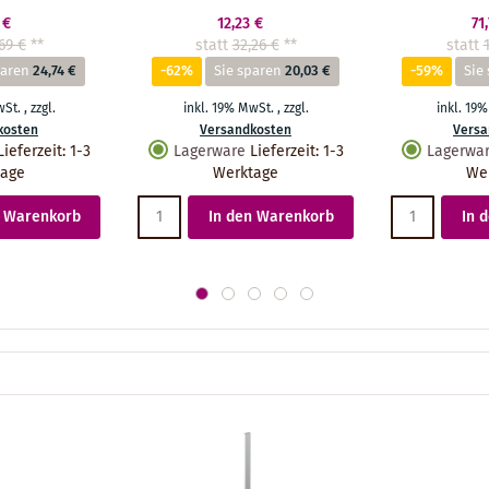
 €
12,23 €
71
69 €
**
statt
32,26 €
**
statt
paren
24,74 €
-62%
Sie sparen
20,03 €
-59%
Sie
wSt.
,
zzgl.
inkl. 19% MwSt.
,
zzgl.
inkl. 19
kosten
Versandkosten
Versa
Lieferzeit
:
1-3
Lagerware
Lieferzeit
:
1-3
Lagerwa
tage
Werktage
We
n Warenkorb
In den Warenkorb
In 