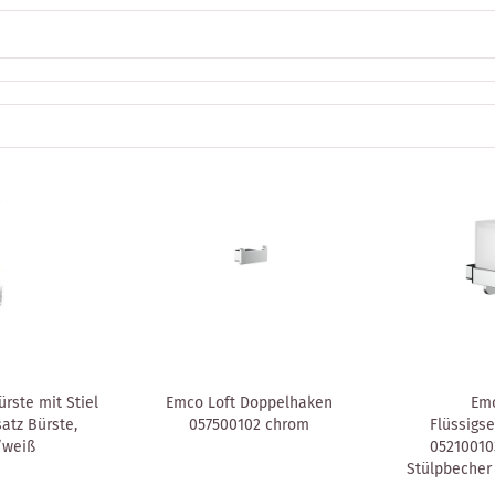
rste mit Stiel
Emco Loft Doppelhaken
Emc
atz Bürste,
057500102 chrom
Flüssigs
/weiß
05210010
Stülpbecher 