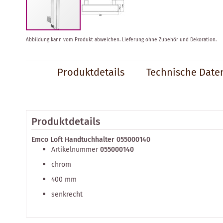
Zum
Abbildung kann vom Produkt abweichen.
Lieferung ohne Zubehör und Dekoration.
Anfang
der
Bildergalerie
Produktdetails
Technische Date
springen
Produktdetails
Emco Loft Handtuchhalter 055000140
Artikelnummer
055000140
chrom
400 mm
senkrecht