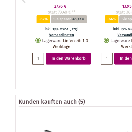
27,76 €
13,95
statt
73,48 €
**
statt
38,
-62%
Sie sparen
45,72 €
-64%
Sie s
inkl. 19% MwSt.
,
zzgl.
inkl. 19% M
Versandkosten
Versand
Lagerware
Lieferzeit
:
1-3
Lagerware
Werktage
Werk
In den Warenkorb
In de
Kunden kauften auch
(5)