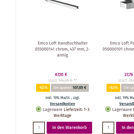
Emco Loft Handtuchhalter
Emco Loft Pa
055000141 chrom, 437 mm, 2-
050000101 chro
armig
67,10 €
27,76
statt
174,95 €
**
statt
73,
-62%
Sie sparen
107,85 €
-62%
Sie s
inkl. 19% MwSt.
,
zzgl.
inkl. 19% M
Versandkosten
Versand
Lagerware
Lieferzeit
:
1-3
Lagerware
Werktage
Werk
In den Warenkorb
In de