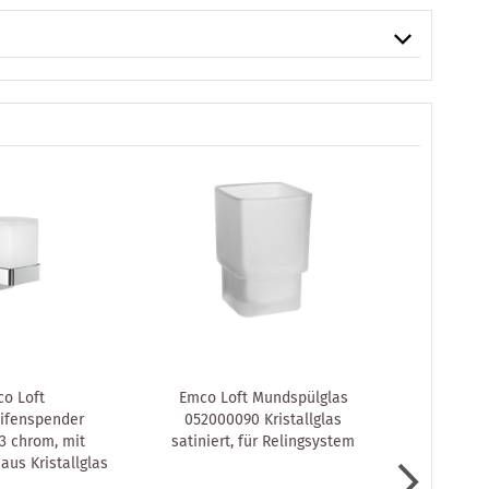
o Loft
Emco Loft Mundspülglas
Emco Lo
eifenspender
052000090 Kristallglas
052100101 c
3 chrom, mit
satiniert, für Relingsystem
aus Kristallglas