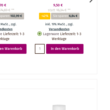
,70 €
9,50 €
174,69 €
**
statt
16,34 €
**
stat
 sparen
102,99 €
-42%
Sie sparen
6,84 €
-61%
% MwSt.
,
zzgl.
inkl. 19% MwSt.
,
zzgl.
inkl.
ndkosten
Versandkosten
Ve
re
Lieferzeit
:
1-3
Lagerware
Lieferzeit
:
1-3
Lager
rktage
Werktage
den Warenkorb
In den Warenkorb
I