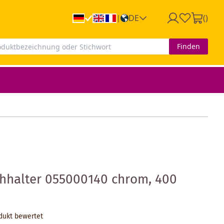
DE
(
)
|
Finden
hhalter 055000140 chrom, 400
odukt bewertet