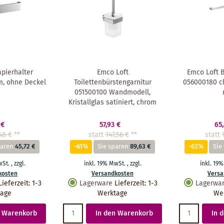
pierhalter
Emco Loft
Emco Loft 
m, ohne Deckel
Toilettenbürstengarnitur
056000180 c
051500100 Wandmodell,
Kristallglas satiniert, chrom
 €
57,93 €
65
48 €
**
statt
147,56 €
**
statt
paren
45,72 €
-61%
Sie sparen
89,63 €
-63%
Sie
wSt.
,
zzgl.
inkl. 19% MwSt.
,
zzgl.
inkl. 19
kosten
Versandkosten
Versa
Lieferzeit
:
1-3
Lagerware
Lieferzeit
:
1-3
Lagerwa
tage
Werktage
We
n Warenkorb
In den Warenkorb
In 