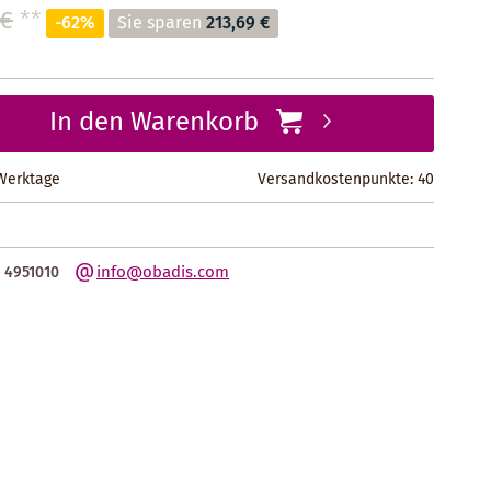
 €
**
-62%
Sie sparen
213,69 €
In den Warenkorb
 Werktage
Versandkostenpunkte:
40
info@obadis.com
 4951010