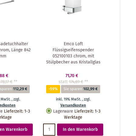
Badetuchhalter
Emco Loft
hrom, Länge 842
Flüssigseifenspender
mm
052100103 chrom, mit
Stülpbecher aus Kristallglas
,88 €
71,70 €
178,17 €
**
statt
174,69 €
**
 sparen
112,29 €
-59%
Sie sparen
102,99 €
% MwSt.
,
zzgl.
inkl. 19% MwSt.
,
zzgl.
ndkosten
Versandkosten
re
Lieferzeit
:
1-3
Lagerware
Lieferzeit
:
1-3
rktage
Werktage
den Warenkorb
In den Warenkorb