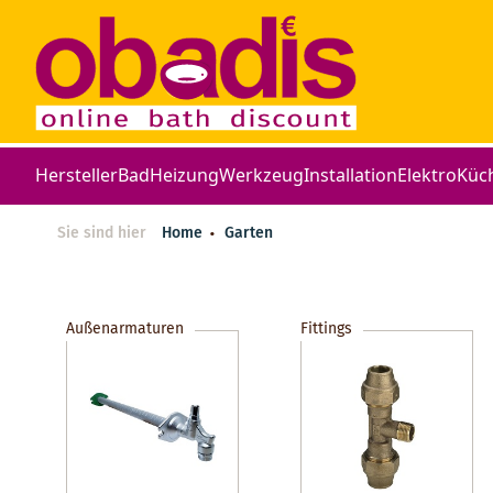
Hersteller
Bad
Heizung
Werkzeug
Installation
Elektro
Küc
Sie sind hier
Home
Garten
Außenarmaturen
Fittings