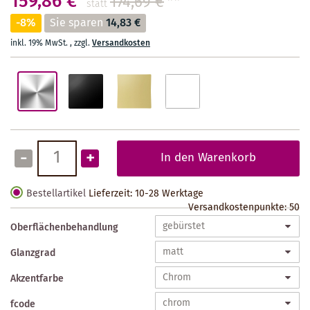
159,86 €
174,69 €
**
statt
-8%
Sie sparen
14,83 €
inkl. 19% MwSt.
,
zzgl.
Versandkosten
-
+
In den Warenkorb
Bestellartikel
Lieferzeit: 10-28 Werktage
Versandkostenpunkte:
50
Oberflächenbehandlung
Glanzgrad
Akzentfarbe
fcode