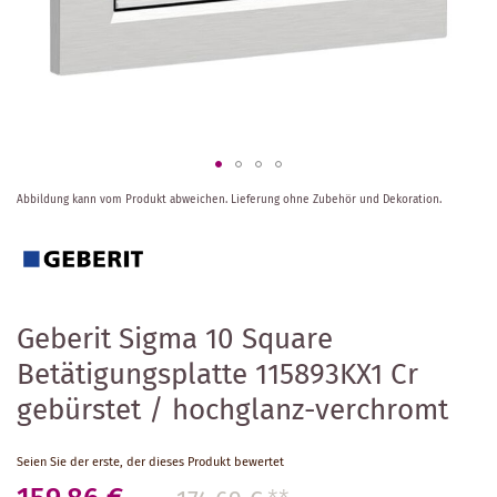
Zum
Abbildung kann vom Produkt abweichen.
Lieferung ohne Zubehör und Dekoration.
Anfang
der
Bildergalerie
springen
Geberit Sigma 10 Square
Betätigungsplatte 115893KX1 Cr
gebürstet / hochglanz-verchromt
Seien Sie der erste, der dieses Produkt bewertet