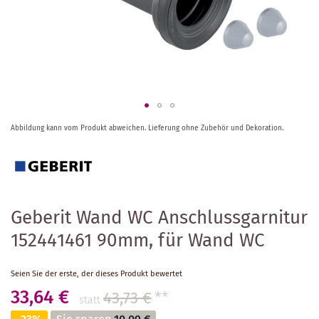
Zum
Abbildung kann vom Produkt abweichen.
Lieferung ohne Zubehör und Dekoration.
Anfang
der
Bildergalerie
springen
Geberit Wand WC Anschlussgarnitur
152441461 90mm, für Wand WC
Seien Sie der erste, der dieses Produkt bewertet
33,64 €
43,73 €
**
statt