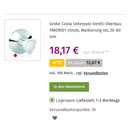
Grohe Costa Unterputz-Ventil-Oberbau
19809001 chrom, Markierung rot, 20-80
mm
18,17 €
30,84 €
**
statt
-41%
12,67 €
Sie sparen
inkl. 19% MwSt.
,
zzgl.
Versandkosten
In den Warenkorb
Lagerware
Lieferzeit: 1-3 Werktage
Versandkostenpunkte:
10
AUF
DEN