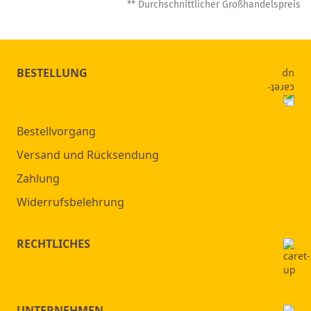
** Durchschnittlicher Großhandelspreis
lesen
gerade
Seite
BESTELLUNG
Bestellvorgang
Versand und Rücksendung
Zahlung
Widerrufsbelehrung
RECHTLICHES
UNTERNEHMEN