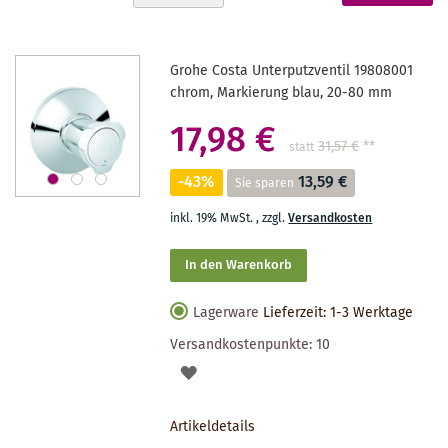
absteigender
gerade
Reihenfolge
Seite
Grohe Costa Unterputzventil 19808001
chrom, Markierung blau, 20-80 mm
17,98 €
31,57 €
**
statt
-43%
13,59 €
Sie sparen
inkl. 19% MwSt.
,
zzgl.
Versandkosten
In den Warenkorb
Lagerware
Lieferzeit: 1-3 Werktage
Versandkostenpunkte:
10
AUF
DEN
Artikeldetails
MERKZETTEL