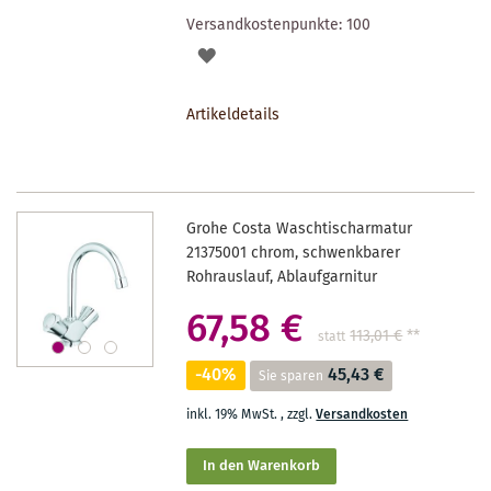
Versandkostenpunkte:
100
AUF
DEN
Artikeldetails
MERKZETTEL
Grohe Costa Waschtischarmatur
21375001 chrom, schwenkbarer
Rohrauslauf, Ablaufgarnitur
67,58 €
113,01 €
**
statt
-40%
45,43 €
Sie sparen
inkl. 19% MwSt.
,
zzgl.
Versandkosten
In den Warenkorb