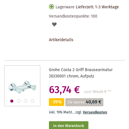
Lagerware
Lieferzeit: 1-3 Werktage
Versandkostenpunkte:
100
AUF
DEN
Artikeldetails
MERKZETTEL
Grohe Costa 2 Griff Brausearmatur
26330001 chrom, Aufputz
63,74 €
104,42 €
**
statt
-39%
40,69 €
Sie sparen
inkl. 19% MwSt.
,
zzgl.
Versandkosten
In den Warenkorb