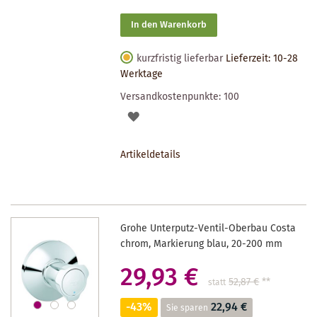
In den Warenkorb
kurzfristig lieferbar
Lieferzeit: 10-28
Werktage
Versandkostenpunkte:
100
AUF
DEN
Artikeldetails
MERKZETTEL
Grohe Unterputz-Ventil-Oberbau Costa
chrom, Markierung blau, 20-200 mm
29,93 €
52,87 €
**
statt
-43%
22,94 €
Sie sparen