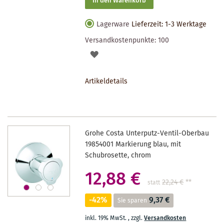
In den Warenkorb
Lagerware
Lieferzeit: 1-3 Werktage
Versandkostenpunkte:
100
AUF
DEN
Artikeldetails
MERKZETTEL
Grohe Costa Unterputz-Ventil-Oberbau
19854001 Markierung blau, mit
Schubrosette, chrom
12,88 €
22,24 €
**
statt
-42%
9,37 €
Sie sparen
inkl. 19% MwSt.
,
zzgl.
Versandkosten