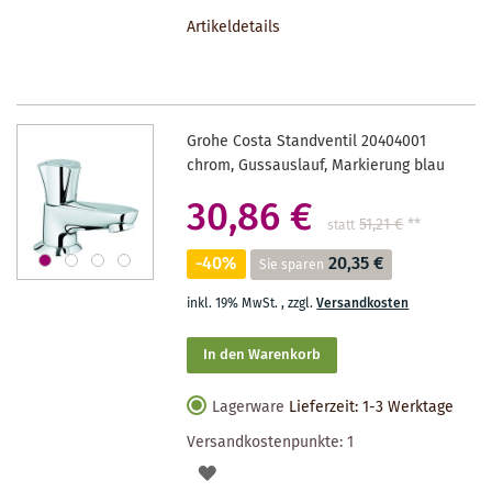
DEN
Artikeldetails
MERKZETTEL
Grohe Costa Standventil 20404001
chrom, Gussauslauf, Markierung blau
30,86 €
51,21 €
**
statt
-40%
20,35 €
Sie sparen
inkl. 19% MwSt.
,
zzgl.
Versandkosten
In den Warenkorb
Lagerware
Lieferzeit: 1-3 Werktage
Versandkostenpunkte:
1
AUF