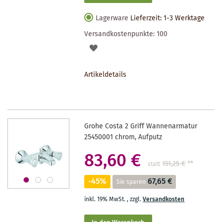
Lagerware
Lieferzeit: 1-3 Werktage
Versandkostenpunkte:
100
AUF
DEN
Artikeldetails
MERKZETTEL
Grohe Costa 2 Griff Wannenarmatur
25450001 chrom, Aufputz
83,60 €
151,25 €
**
statt
-45%
67,65 €
Sie sparen
inkl. 19% MwSt.
,
zzgl.
Versandkosten