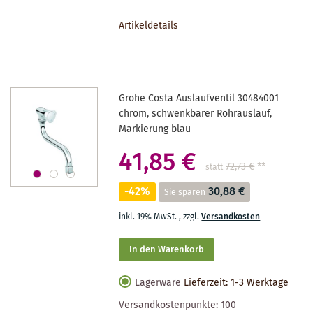
DEN
Artikeldetails
MERKZETTEL
Grohe Costa Auslaufventil 30484001
chrom, schwenkbarer Rohrauslauf,
Markierung blau
41,85 €
72,73 €
**
statt
-42%
30,88 €
Sie sparen
inkl. 19% MwSt.
,
zzgl.
Versandkosten
In den Warenkorb
Lagerware
Lieferzeit: 1-3 Werktage
Versandkostenpunkte:
100