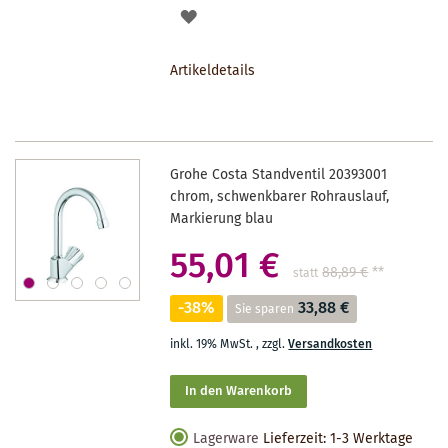
AUF
DEN
Artikeldetails
MERKZETTEL
Grohe Costa Standventil 20393001
chrom, schwenkbarer Rohrauslauf,
Markierung blau
55,01 €
88,89 €
**
statt
-38%
33,88 €
Sie sparen
inkl. 19% MwSt.
,
zzgl.
Versandkosten
In den Warenkorb
Lagerware
Lieferzeit: 1-3 Werktage