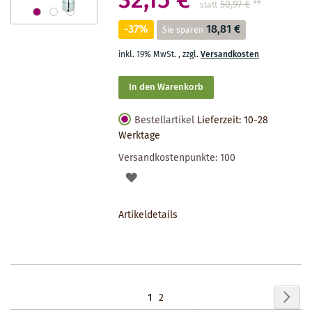
32,15 €
50,97 €
**
statt
-37%
18,81 €
Sie sparen
inkl. 19% MwSt.
,
zzgl.
Versandkosten
In den Warenkorb
Bestellartikel
Lieferzeit: 10-28
Werktage
Versandkostenpunkte:
100
AUF
DEN
Artikeldetails
MERKZETTEL
Seite
Seit
Wei
Sie
Seite
1
2