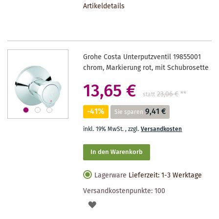
Artikeldetails
MERKZETTEL
Grohe Costa Unterputzventil 19855001
chrom, Markierung rot, mit Schubrosette
13,65 €
23,06 €
**
statt
-41%
9,41 €
Sie sparen
inkl. 19% MwSt.
,
zzgl.
Versandkosten
In den Warenkorb
Lagerware
Lieferzeit: 1-3 Werktage
Versandkostenpunkte:
100
AUF