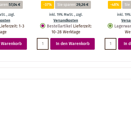
paren
57,04 €
-37%
Sie sparen
29,26 €
-48%
Sie
wSt.
,
zzgl.
inkl. 19% MwSt.
,
zzgl.
inkl. 19
kosten
Versandkosten
Versa
Lieferzeit
:
1-3
Bestellartikel
Lieferzeit
:
Lagerwa
tage
10-28 Werktage
We
n Warenkorb
In den Warenkorb
In 