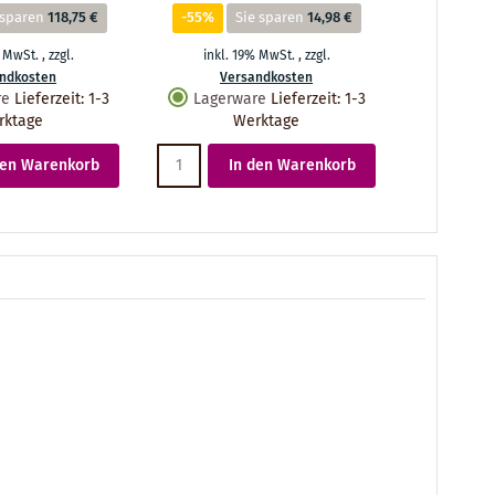
 sparen
118,75 €
-55%
Sie sparen
14,98 €
% MwSt.
,
zzgl.
inkl. 19% MwSt.
,
zzgl.
ndkosten
Versandkosten
re
Lieferzeit
:
1-3
Lagerware
Lieferzeit
:
1-3
rktage
Werktage
den Warenkorb
In den Warenkorb