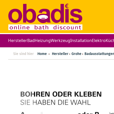
Hersteller
Bad
Heizung
Werkzeug
Installation
Elektro
Küc
Sie sind hier
Home
Hersteller
Grohe
Badausstattunge
Zum
Ende
der
Bildergalerie
springen