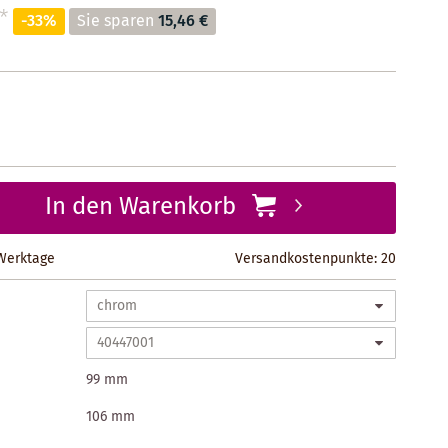
*
-33%
Sie sparen
15,46 €
In den Warenkorb
 Werktage
Versandkostenpunkte:
20
99 mm
106 mm