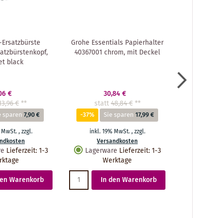
Ersatzbürste
Grohe Essentials Papierhalter
Grohe Kl
atzbürstenkopf,
40367001 chrom, mit Deckel
Badac
et black
Essential
06 €
30,84 €
13,96 €
**
statt
48,84 €
**
sta
e sparen
7,90 €
-37%
Sie sparen
17,99 €
-34%
% MwSt.
,
zzgl.
inkl. 19% MwSt.
,
zzgl.
inkl.
ndkosten
Versandkosten
Ve
re
Lieferzeit
:
1-3
Lagerware
Lieferzeit
:
1-3
Lager
rktage
Werktage
den Warenkorb
In den Warenkorb
I