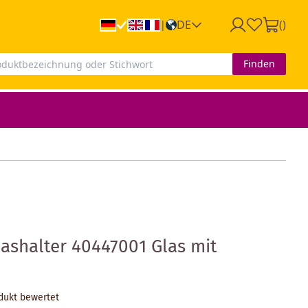
DE
(
)
|
Finden
lashalter 40447001 Glas mit
odukt bewertet