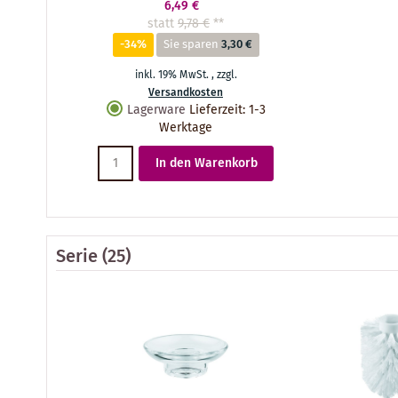
6,49 €
statt
9,78 €
**
-34%
Sie sparen
3,30 €
inkl. 19% MwSt.
,
zzgl.
Versandkosten
Lagerware
Lieferzeit
:
1-3
Werktage
In den Warenkorb
Serie
(25)