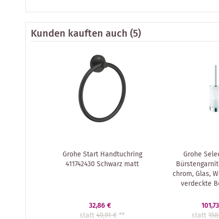
Kunden kauften auch
(5)
Grohe Start Handtuchring
Grohe Sele
411742430 Schwarz matt
Bürstengarnit
chrom, Glas, 
verdeckte B
32,86 €
101,73
statt
49,91 €
**
statt
158