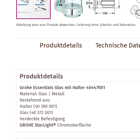
Zum
Abbildung kann vom Produkt abweichen.
Lieferung ohne Zubehör und Dekoration.
Anfang
der
Bildergalerie
Produktdetails
Technische Dat
springen
Produktdetails
Grohe Essentials Glas mit Halter 40447001
Material: Glas / Metall
bestehend aus:
Halter (40 369 001)
Glas (40 372 001)
Verdeckte Befestigung
GROHE StarLight®
Chromoberfläche