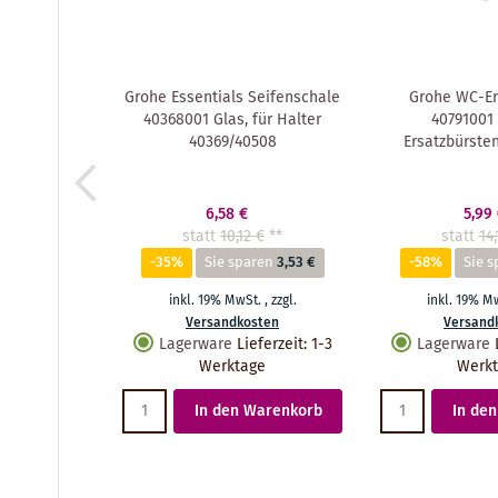
Grohe Essentials Seifenschale
Grohe WC-Er
40368001 Glas, für Halter
40791001 
40369/40508
Ersatzbürsten
6,58 €
5,99
statt
10,12 €
**
statt
14,
-35%
Sie sparen
3,53 €
-58%
Sie s
inkl. 19% MwSt.
,
zzgl.
inkl. 19% M
Versandkosten
Versand
Lagerware
Lieferzeit
:
1-3
Lagerware
Werktage
Werk
In den Warenkorb
In de