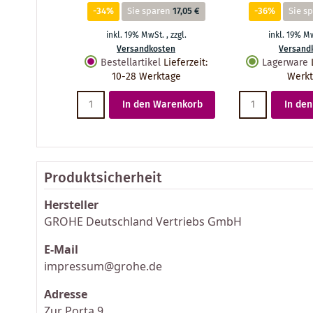
-34%
Sie sparen
17,05 €
-36%
Sie s
inkl. 19% MwSt.
,
zzgl.
inkl. 19% M
Versandkosten
Versand
Bestellartikel
Lieferzeit
:
Lagerware
10-28 Werktage
Werk
In den Warenkorb
In de
Produktsicherheit
Hersteller
GROHE Deutschland Vertriebs GmbH
E-Mail
impressum@grohe.de
Adresse
Zur Porta 9