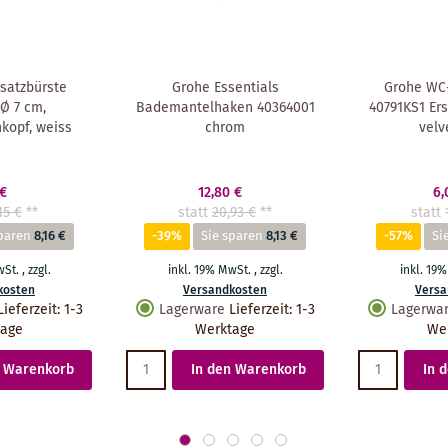
satzbürste
Grohe Essentials
Grohe WC-
Ø 7 cm,
Bademantelhaken 40364001
40791KS1 Ers
kopf, weiss
chrom
velv
 €
12,80 €
6,
15 €
**
statt
20,93 €
**
statt
paren
8,16 €
-39%
Sie sparen
8,13 €
-57%
Si
wSt.
,
zzgl.
inkl. 19% MwSt.
,
zzgl.
inkl. 19
kosten
Versandkosten
Versa
Lieferzeit
:
1-3
Lagerware
Lieferzeit
:
1-3
Lagerwa
tage
Werktage
We
n Warenkorb
In den Warenkorb
In 