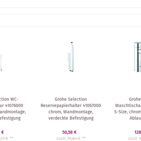
ction WC-
Grohe Selection
Grohe
ur 41076000
Reservepapierhalter 41067000
Waschtischa
Wandmontage,
chrom, Wandmontage,
S-Size, chro
efestigung
verdeckte Befestigung
Ablau
 €
50,58 €
128
,77 €
**
statt
79,84 €
**
statt
2