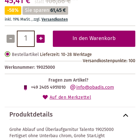
45,41 €
106,86 €
**
statt
-58%
Sie sparen
61,45 €
inkl. 19% MwSt.
,
zzgl.
Versandkosten
-
+
In den Warenkorb
Bestellartikel
Lieferzeit: 10-28 Werktage
Versandkostenpunkte:
100
Werksnummer:
19025000
Fragen zum Artikel?
info@obadis.com
+49 2405 4951010
Auf den Merkzettel
Produktdetails
Grohe Ablauf und Überlaufgarnitur Talento 19025000
Fertigset ohne Unterbau chrom, Grohe StarLight