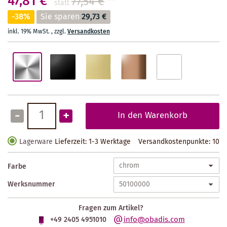
47,81 €
77,54 €
**
statt
-38%
Sie sparen
29,73 €
inkl. 19% MwSt.
,
zzgl.
Versandkosten
-
+
In den Warenkorb
Lagerware
Lieferzeit: 1-3 Werktage
Versandkostenpunkte:
10
Farbe
Werksnummer
Fragen zum Artikel?
info@obadis.com
+49 2405 4951010