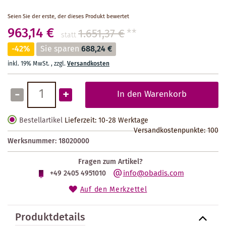
Seien Sie der erste, der dieses Produkt bewertet
963,14 €
1.651,37 €
**
statt
-42%
Sie sparen
688,24 €
inkl. 19% MwSt.
,
zzgl.
Versandkosten
-
+
In den Warenkorb
Bestellartikel
Lieferzeit: 10-28 Werktage
Versandkostenpunkte:
100
Werksnummer:
18020000
Fragen zum Artikel?
info@obadis.com
+49 2405 4951010
Auf den Merkzettel
Produktdetails