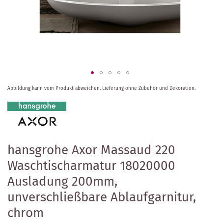
Zum
Abbildung kann vom Produkt abweichen.
Lieferung ohne Zubehör und Dekoration.
Anfang
der
Bildergalerie
springen
hansgrohe Axor Massaud 220
Waschtischarmatur 18020000
Ausladung 200mm,
unverschließbare Ablaufgarnitur,
chrom