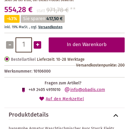
Seien Sie der erste, der dieses Produkt bewertet
554,28 €
971,78 €
**
statt
-43%
Sie sparen
417,50 €
inkl. 19% MwSt.
,
zzgl.
Versandkosten
-
+
In den Warenkorb
Bestellartikel
Lieferzeit: 10-28 Werktage
Versandkostenpunkte:
200
Werksnummer:
10106000
Fragen zum Artikel?
info@obadis.com
+49 2405 4951010
Auf den Merkzettel
Produktdetails
hansgrohe Armatur Waschtischmischer Axor Starck Elektr.