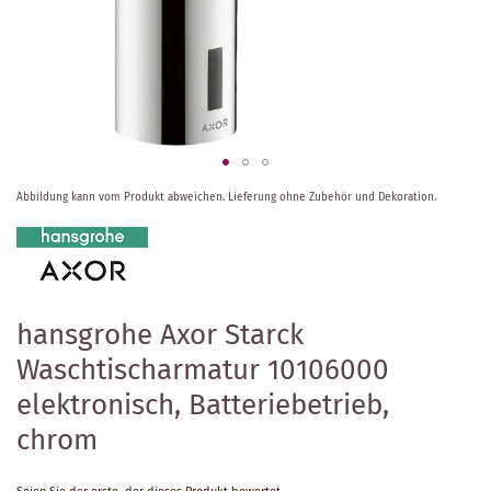
Zum
Abbildung kann vom Produkt abweichen.
Lieferung ohne Zubehör und Dekoration.
Anfang
der
Bildergalerie
springen
hansgrohe Axor Starck
Waschtischarmatur 10106000
elektronisch, Batteriebetrieb,
chrom