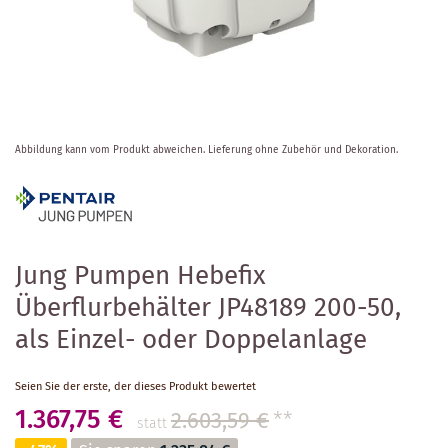
Zum
Abbildung kann vom Produkt abweichen.
Lieferung ohne Zubehör und Dekoration.
Anfang
der
Bildergalerie
springen
Jung Pumpen Hebefix
Überflurbehälter JP48189 200-50,
als Einzel- oder Doppelanlage
Seien Sie der erste, der dieses Produkt bewertet
1.367,75 €
2.603,59 €
**
statt