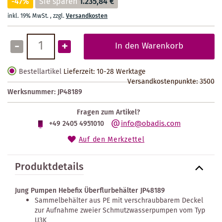
-47%
Sie sparen
1.235,84 €
inkl. 19% MwSt.
,
zzgl.
Versandkosten
-
+
In den Warenkorb
Bestellartikel
Lieferzeit: 10-28 Werktage
Versandkostenpunkte:
3500
Werksnummer:
JP48189
Fragen zum Artikel?
info@obadis.com
+49 2405 4951010
Auf den Merkzettel
Produktdetails
Jung Pumpen Hebefix Überflurbehälter JP48189
Sammelbehälter aus PE mit verschraubbarem Deckel
zur Aufnahme zweier Schmutzwasserpumpen vom Typ
U3K