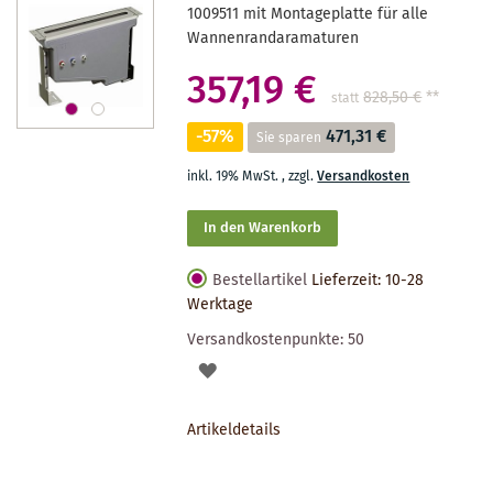
1009511 mit Montageplatte für alle
Wannenrandaramaturen
357,19 €
828,50 €
**
statt
-57%
471,31 €
Sie sparen
inkl. 19% MwSt.
,
zzgl.
Versandkosten
In den Warenkorb
Bestellartikel
Lieferzeit: 10-28
Werktage
Versandkostenpunkte:
50
AUF
DEN
Artikeldetails
MERKZETTEL