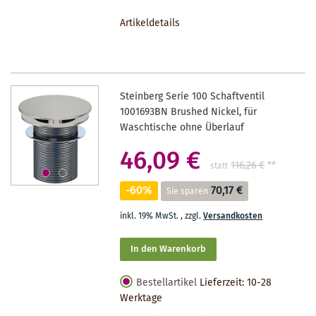
DEN
Artikeldetails
MERKZETTEL
Steinberg Serie 100 Schaftventil
1001693BN Brushed Nickel, für
Waschtische ohne Überlauf
46,09 €
116,26 €
**
statt
-60%
70,17 €
Sie sparen
inkl. 19% MwSt.
,
zzgl.
Versandkosten
In den Warenkorb
Bestellartikel
Lieferzeit: 10-28
Werktage