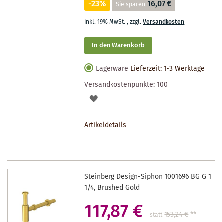
-23%
16,07 €
Sie sparen
inkl. 19% MwSt.
,
zzgl.
Versandkosten
In den Warenkorb
Lagerware
Lieferzeit: 1-3 Werktage
Versandkostenpunkte:
100
AUF
DEN
Artikeldetails
MERKZETTEL
Steinberg Design-Siphon 1001696 BG G 1
1/4, Brushed Gold
117,87 €
153,24 €
**
statt