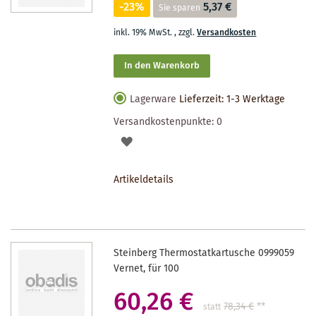
-23%
5,37 €
Sie sparen
inkl. 19% MwSt.
,
zzgl.
Versandkosten
In den Warenkorb
Lagerware
Lieferzeit: 1-3 Werktage
Versandkostenpunkte:
0
AUF
DEN
Artikeldetails
MERKZETTEL
Steinberg Thermostatkartusche 0999059
Vernet, für 100
60,26 €
78,34 €
**
statt