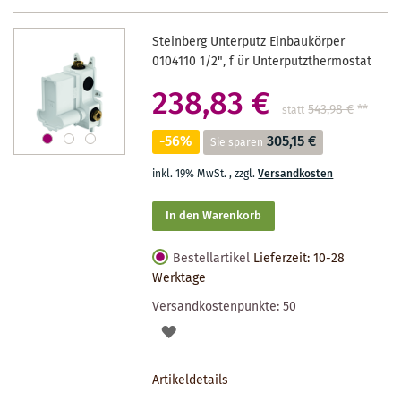
Steinberg Unterputz Einbaukörper
0104110 1/2", f ür Unterputzthermostat
238,83 €
543,98 €
**
statt
-56%
305,15 €
Sie sparen
inkl. 19% MwSt.
,
zzgl.
Versandkosten
In den Warenkorb
Bestellartikel
Lieferzeit: 10-28
Werktage
Versandkostenpunkte:
50
AUF
DEN
Artikeldetails
MERKZETTEL