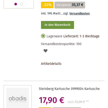
-23%
35,37 €
Sie sparen
inkl. 19% MwSt.
,
zzgl.
Versandkosten
In den Warenkorb
Lagerware
Lieferzeit: 1-3 Werktage
Versandkostenpunkte:
100
AUF
DEN
Artikeldetails
MERKZETTEL
Steinberg Kartusche 0999004 Kartusche
17,90 €
23,26 €
**
statt