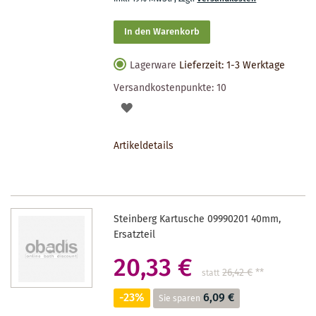
In den Warenkorb
Lagerware
Lieferzeit: 1-3 Werktage
Versandkostenpunkte:
10
AUF
DEN
Artikeldetails
MERKZETTEL
Steinberg Kartusche 09990201 40mm,
Ersatzteil
20,33 €
26,42 €
**
statt
-23%
6,09 €
Sie sparen