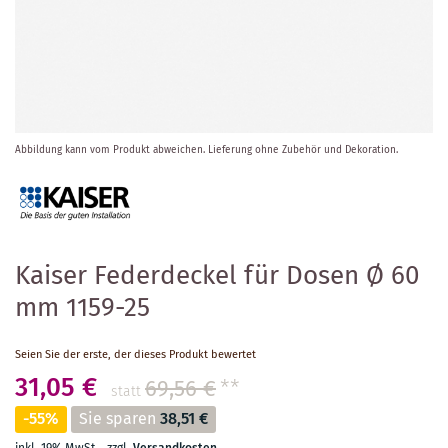
Zum
Abbildung kann vom Produkt abweichen.
Lieferung ohne Zubehör und Dekoration.
Anfang
der
Bildergalerie
springen
Kaiser Federdeckel für Dosen Ø 60
mm 1159-25
Seien Sie der erste, der dieses Produkt bewertet
31,05 €
69,56 €
**
statt
-55%
Sie sparen
38,51 €