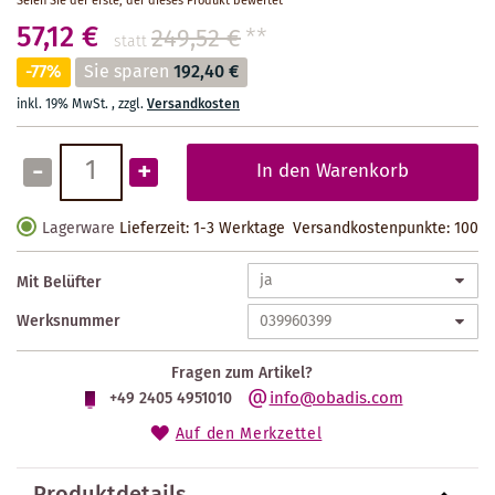
Seien Sie der erste, der dieses Produkt bewertet
57,12 €
249,52 €
**
statt
-77%
Sie sparen
192,40 €
inkl. 19% MwSt.
,
zzgl.
Versandkosten
-
+
In den Warenkorb
Lagerware
Lieferzeit: 1-3 Werktage
Versandkostenpunkte:
100
Mit Belüfter
Werksnummer
Fragen zum Artikel?
info@obadis.com
+49 2405 4951010
Auf den Merkzettel