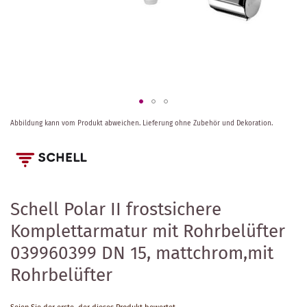
Zum
Abbildung kann vom Produkt abweichen.
Lieferung ohne Zubehör und Dekoration.
Anfang
der
Bildergalerie
springen
Schell Polar II frostsichere
Komplettarmatur mit Rohrbelüfter
039960399 DN 15, mattchrom,mit
Rohrbelüfter