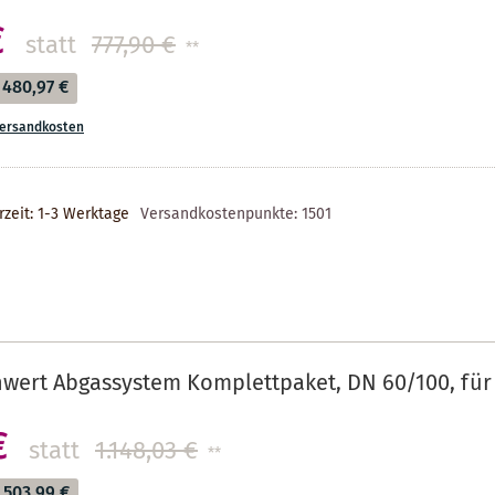
€
statt
777,90 €
**
480,97 €
ersandkosten
rzeit: 1-3 Werktage
Versandkostenpunkte:
1501
nwert Abgassystem Komplettpaket, DN 60/100, fü
€
statt
1.148,03 €
**
503,99 €