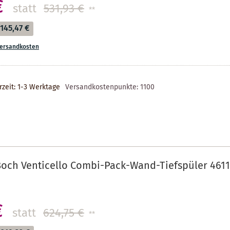
€
statt
531,93 €
**
145,47 €
ersandkosten
rzeit: 1-3 Werktage
Versandkostenpunkte:
1100
Boch Venticello Combi-Pack-Wand-Tiefspüler 4611R
€
statt
624,75 €
**