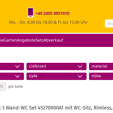
+49 2405 4951010
Mo. - Do. 8.00 bis 18.00 & Fr. bis 15.00 Uhr
he
Garten
Angebote
Sets
Abverkauf
Lieferzeit
material
tiefe
Höhe
pro Seite
k 3 Wand-WC Set 45270900A1 mit WC-Sitz, Rimless