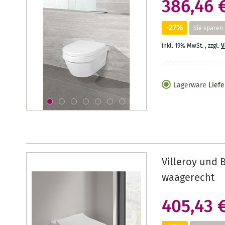
386,46 
-27%
Sie sparen
inkl. 19% MwSt.
,
zzgl.
V
Lagerware
Liefe
Villeroy und 
waagerecht
405,43 