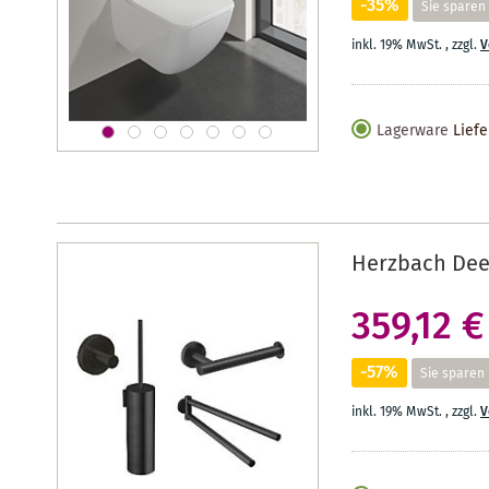
-35%
Sie sparen
inkl. 19% MwSt.
,
zzgl.
V
Lagerware
Liefe
Herzbach Deep
359,12 €
-57%
Sie sparen
inkl. 19% MwSt.
,
zzgl.
V