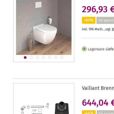
296,93 
-62%
Sie sparen
inkl. 19% MwSt.
,
zzgl.
V
Lagerware
Liefe
Vaillant Bren
644,04 
-44%
Sie sparen