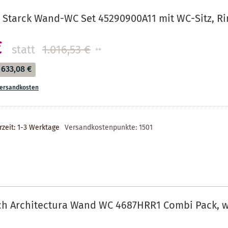
 Starck Wand-WC Set 45290900A11 mit WC-Sitz, Ri
€
statt
1.016,53 €
**
633,08 €
ersandkosten
rzeit: 1-3 Werktage
Versandkostenpunkte:
1501
ch Architectura Wand WC 4687HRR1 Combi Pack, we