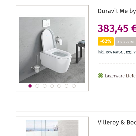
Duravit Me by
383,45 
-62%
Sie sparen
inkl. 19% MwSt.
,
zzgl.
V
Lagerware
Liefe
Villeroy & Bo