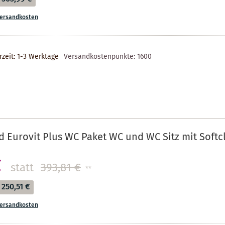
ersandkosten
rzeit: 1-3 Werktage
Versandkostenpunkte:
1600
d Eurovit Plus WC Paket WC und WC Sitz mit Softc
€
statt
393,81 €
**
250,51 €
ersandkosten