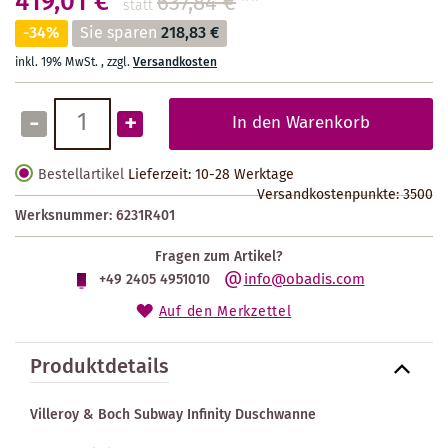
419,01 €
637,84 €
**
statt
-34%
Sie sparen
218,83 €
inkl. 19% MwSt.
,
zzgl.
Versandkosten
-
+
In den Warenkorb
Bestellartikel
Lieferzeit: 10-28 Werktage
Versandkostenpunkte:
3500
Werksnummer:
6231R401
Fragen zum Artikel?
info@obadis.com
+49 2405 4951010
Auf den Merkzettel
Produktdetails
Villeroy & Boch Subway Infinity Duschwanne