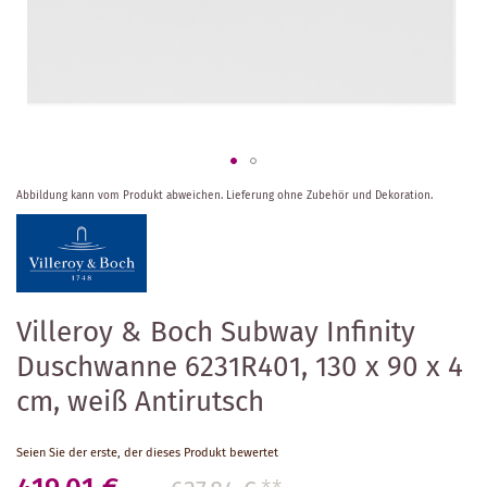
Zum
Abbildung kann vom Produkt abweichen.
Lieferung ohne Zubehör und Dekoration.
Anfang
der
Bildergalerie
springen
Villeroy & Boch Subway Infinity
Duschwanne 6231R401, 130 x 90 x 4
cm, weiß Antirutsch
Seien Sie der erste, der dieses Produkt bewertet