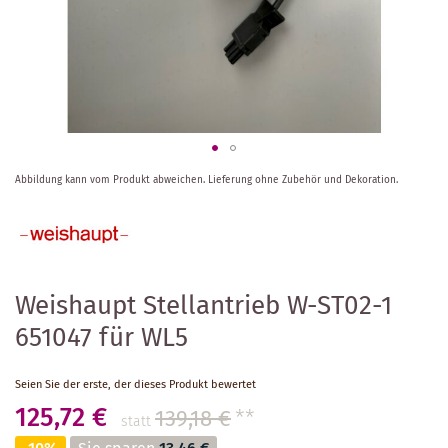
Zum
Abbildung kann vom Produkt abweichen.
Lieferung ohne Zubehör und Dekoration.
Anfang
der
Bildergalerie
springen
Weishaupt Stellantrieb W-ST02-1
651047 für WL5
Seien Sie der erste, der dieses Produkt bewertet
125,72 €
139,18 €
**
statt