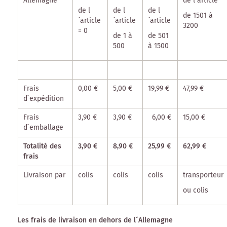
Allemagne
de l´article
de l
de l
de l
de 1501 à
´article
´article
´article
3200
=
0
de 1 à
de 501
500
à 1500
Frais
0,00 €
5,00 €
19,99 €
47,99 €
d`expédition
Frais
3,90 €
3,90 €
6,00 €
15,00 €
d`emballage
Totalité des
3,90 €
8,90 €
25,99 €
62,99 €
frais
Livraison par
colis
colis
colis
transporteur
ou colis
Les frais de livraison en dehors de l´Allemagne