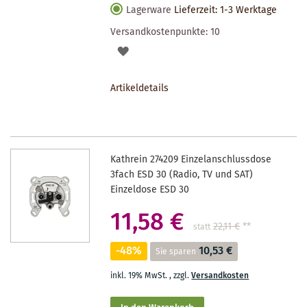
Lagerware
Lieferzeit: 1-3 Werktage
Versandkostenpunkte:
10
AUF
DEN
Artikeldetails
MERKZETTEL
Kathrein 274209 Einzelanschlussdose
3fach ESD 30 (Radio, TV und SAT)
Einzeldose ESD 30
11,58 €
22,11 €
**
statt
-48%
10,53 €
Sie sparen
inkl. 19% MwSt.
,
zzgl.
Versandkosten