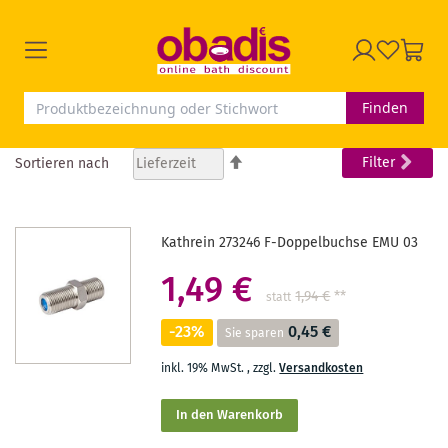
Finden
In
Filter
Sortieren nach
absteigender
Reihenfolge
Kathrein 273246 F-Doppelbuchse EMU 03
1,49 €
1,94 €
**
statt
-23%
0,45 €
Sie sparen
inkl. 19% MwSt.
,
zzgl.
Versandkosten
In den Warenkorb