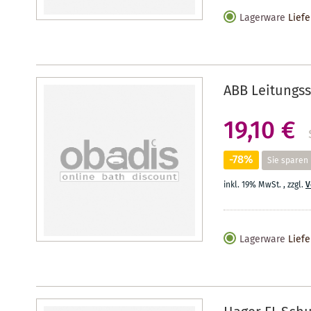
Lagerware
Liefe
ABB Leitungss
19,10 €
-78%
Sie sparen
inkl. 19% MwSt.
,
zzgl.
V
Lagerware
Liefe