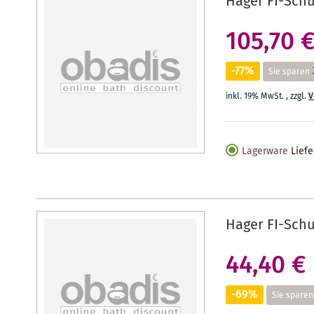
Hager FI-Schu
105,70 
-77%
Sie sparen
inkl. 19% MwSt.
,
zzgl.
V
Lagerware
Liefe
Hager FI-Schu
44,40 €
-69%
Sie sparen