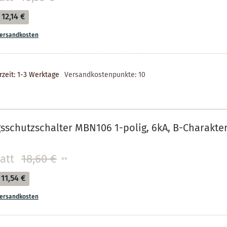
12,14 €
ersandkosten
rzeit: 1-3 Werktage
Versandkostenpunkte:
10
sschutzschalter MBN106 1-polig, 6kA, B-Charakteri
tatt
18,60 €
**
11,54 €
ersandkosten