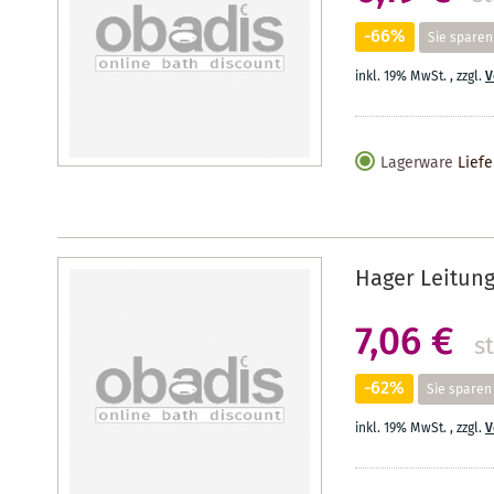
-66%
Sie sparen
inkl. 19% MwSt.
,
zzgl.
V
Lagerware
Liefe
Hager Leitung
7,06 €
s
-62%
Sie sparen
inkl. 19% MwSt.
,
zzgl.
V