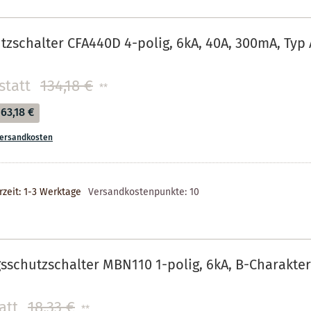
tzschalter CFA440D 4-polig, 6kA, 40A, 300mA, Typ 
statt
134,18 €
**
63,18 €
ersandkosten
rzeit: 1-3 Werktage
Versandkostenpunkte:
10
sschutzschalter MBN110 1-polig, 6kA, B-Charakteri
att
18,33 €
**