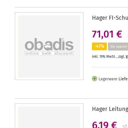
Hager FI-Schu
71,01 €
-47%
Sie sparen
inkl. 19% MwSt.
,
zzgl.
V
Lagerware
Liefe
Hager Leitung
6,19 €
st