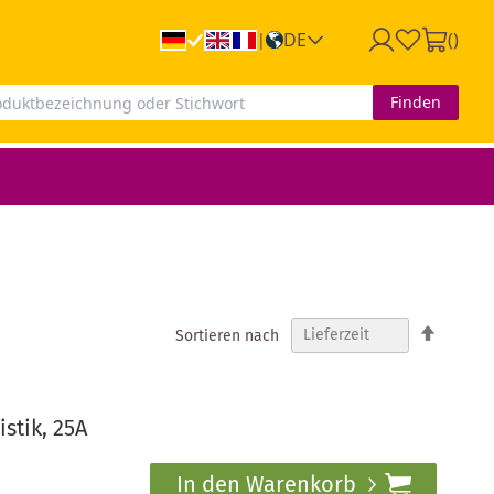
DE
(
)
|
Finden
In
Sortieren nach
absteig
Reihenf
stik, 25A
In den Warenkorb