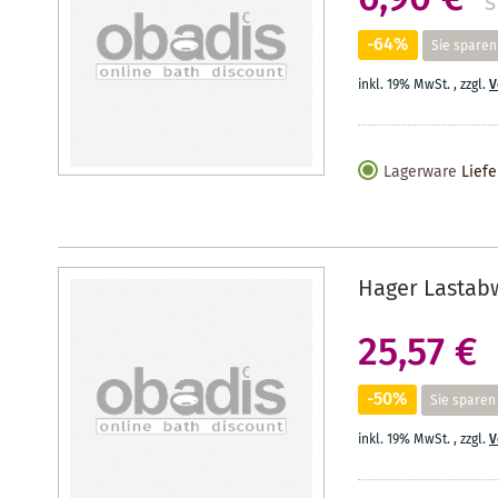
s
-64%
Sie sparen
inkl. 19% MwSt.
,
zzgl.
V
Lagerware
Liefe
Hager Lastab
25,57 €
-50%
Sie sparen
inkl. 19% MwSt.
,
zzgl.
V