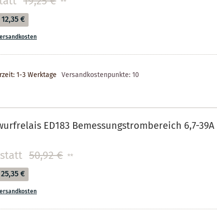
tatt
19,25 €
**
12,35 €
ersandkosten
rzeit: 1-3 Werktage
Versandkostenpunkte:
10
wurfrelais ED183 Bemessungstrombereich 6,7-39A
statt
50,92 €
**
25,35 €
ersandkosten