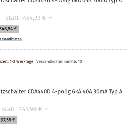
tzschalter CDA463D 4-polig 6kA 63A 30mA Typ A
€
statt
454,23 €
**
348,54 €
ersandkosten
rzeit: 1-3 Werktage
Versandkostenpunkte:
10
tzschalter CDA440D 4-polig 6kA 40A 30mA Typ A
statt
141,98 €
**
97,58 €