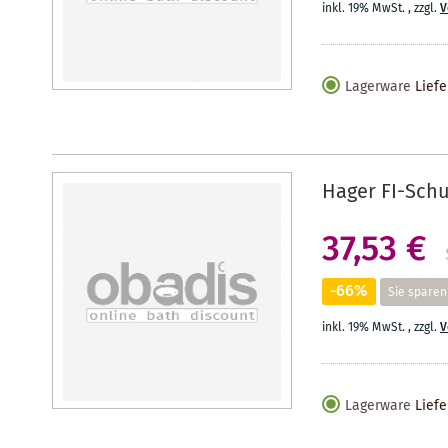
inkl. 19% MwSt.
,
zzgl.
V
Lagerware
Liefe
Hager FI-Schu
37,53 €
-66%
Sie sparen
inkl. 19% MwSt.
,
zzgl.
V
Lagerware
Liefe