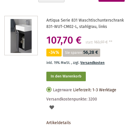
absteigender
gerade
Reihenfolge
Seite
Artiqua Serie 831 Waschtischunterschrank
831-WUT-CM02-L, stahlgrau, links
107,70 €
163,97 €
**
statt
-34%
56,28 €
Sie sparen
inkl. 19% MwSt.
,
zzgl.
Versandkosten
In den Warenkorb
Lagerware
Lieferzeit: 1-3 Werktage
Versandkostenpunkte:
3200
AUF
DEN
Artikeldetails
MERKZETTEL