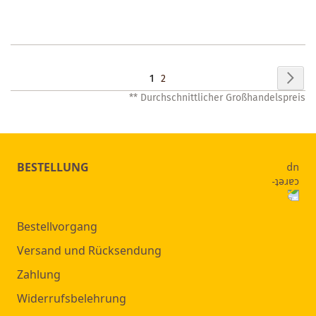
MERKZETTEL
Seite
Seit
Wei
Sie
Seite
1
2
** Durchschnittlicher Großhandelspreis
lesen
gerade
Seite
BESTELLUNG
Bestellvorgang
Versand und Rücksendung
Zahlung
Widerrufsbelehrung