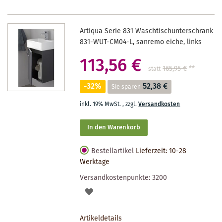
Artiqua Serie 831 Waschtischunterschrank
831-WUT-CM04-L, sanremo eiche, links
113,56 €
165,95 €
**
statt
-32%
52,38 €
Sie sparen
inkl. 19% MwSt.
,
zzgl.
Versandkosten
In den Warenkorb
Bestellartikel
Lieferzeit: 10-28
Werktage
Versandkostenpunkte:
3200
AUF
DEN
Artikeldetails