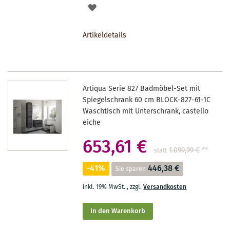
AUF
DEN
Artikeldetails
MERKZETTEL
Artiqua Serie 827 Badmöbel-Set mit
Spiegelschrank 60 cm BLOCK-827-61-1C
Waschtisch mit Unterschrank, castello
eiche
653,61 €
1.099,99 €
**
statt
-41%
446,38 €
Sie sparen
inkl. 19% MwSt.
,
zzgl.
Versandkosten
In den Warenkorb