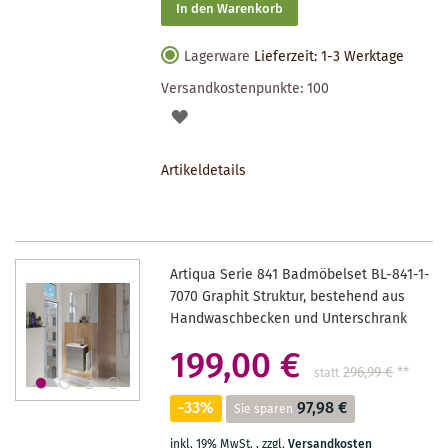
In den Warenkorb
Lagerware
Lieferzeit: 1-3 Werktage
Versandkostenpunkte:
100
AUF
DEN
Artikeldetails
MERKZETTEL
Artiqua Serie 841 Badmöbelset BL-841-1-
7070 Graphit Struktur, bestehend aus
Handwaschbecken und Unterschrank
199,00 €
296,99 €
**
statt
-33%
97,98 €
Sie sparen
inkl. 19% MwSt.
,
zzgl.
Versandkosten