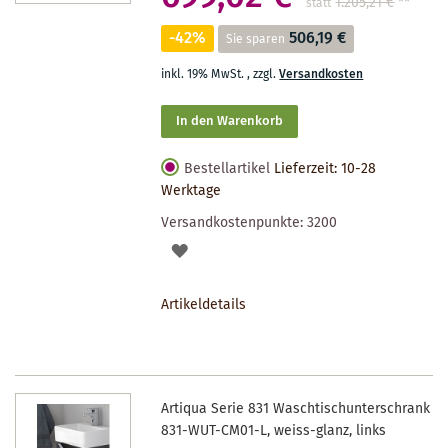
1.205,21 €
**
statt
-42%
506,19 €
Sie sparen
inkl. 19% MwSt.
,
zzgl.
Versandkosten
In den Warenkorb
Bestellartikel
Lieferzeit: 10-28
Werktage
Versandkostenpunkte:
3200
AUF
DEN
Artikeldetails
MERKZETTEL
Artiqua Serie 831 Waschtischunterschrank
831-WUT-CM01-L, weiss-glanz, links