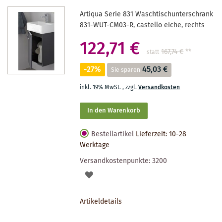
Artiqua Serie 831 Waschtischunterschrank
831-WUT-CM03-R, castello eiche, rechts
122,71 €
167,74 €
**
statt
-27%
45,03 €
Sie sparen
inkl. 19% MwSt.
,
zzgl.
Versandkosten
In den Warenkorb
Bestellartikel
Lieferzeit: 10-28
Werktage
Versandkostenpunkte:
3200
AUF
DEN
Artikeldetails
MERKZETTEL