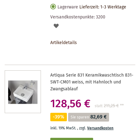
Lagerware
Lieferzeit: 1-3 Werktage
Versandkostenpunkte:
3200
AUF
DEN
Artikeldetails
MERKZETTEL
Artiqua Serie 831 Keramikwaschtisch 831-
SWT-CM01 weiss, mit Hahnloch und
Zwangsablauf
128,56 €
211,25 €
**
statt
-39%
82,69 €
Sie sparen
inkl. 19% MwSt.
,
zzgl.
Versandkosten