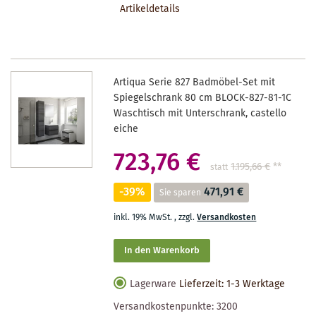
Artikeldetails
MERKZETTEL
Artiqua Serie 827 Badmöbel-Set mit
Spiegelschrank 80 cm BLOCK-827-81-1C
Waschtisch mit Unterschrank, castello
eiche
723,76 €
1.195,66 €
**
statt
-39%
471,91 €
Sie sparen
inkl. 19% MwSt.
,
zzgl.
Versandkosten
In den Warenkorb
Lagerware
Lieferzeit: 1-3 Werktage
Versandkostenpunkte:
3200