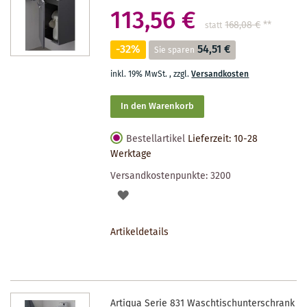
113,56 €
168,08 €
**
statt
-32%
54,51 €
Sie sparen
inkl. 19% MwSt.
,
zzgl.
Versandkosten
In den Warenkorb
Bestellartikel
Lieferzeit: 10-28
Werktage
Versandkostenpunkte:
3200
AUF
DEN
Artikeldetails
MERKZETTEL
Artiqua Serie 831 Waschtischunterschrank