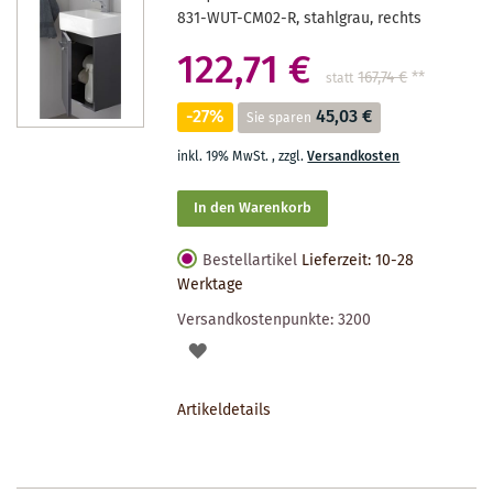
831-WUT-CM02-R, stahlgrau, rechts
122,71 €
167,74 €
**
statt
-27%
45,03 €
Sie sparen
inkl. 19% MwSt.
,
zzgl.
Versandkosten
In den Warenkorb
Bestellartikel
Lieferzeit: 10-28
Werktage
Versandkostenpunkte:
3200
AUF
DEN
Artikeldetails
MERKZETTEL