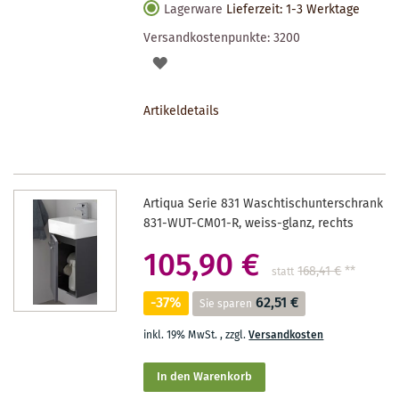
Lagerware
Lieferzeit: 1-3 Werktage
Versandkostenpunkte:
3200
AUF
DEN
Artikeldetails
MERKZETTEL
Artiqua Serie 831 Waschtischunterschrank
831-WUT-CM01-R, weiss-glanz, rechts
105,90 €
168,41 €
**
statt
-37%
62,51 €
Sie sparen
inkl. 19% MwSt.
,
zzgl.
Versandkosten
In den Warenkorb