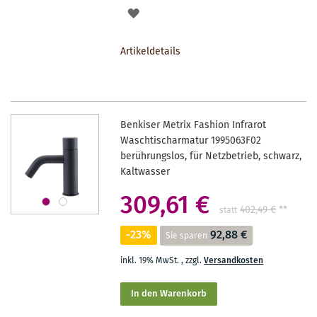
AUF
DEN
Artikeldetails
MERKZETTEL
Benkiser Metrix Fashion Infrarot
Waschtischarmatur 1995063F02
berührungslos, für Netzbetrieb, schwarz,
Kaltwasser
309,61 €
402,49 €
**
statt
-23%
92,88 €
Sie sparen
inkl. 19% MwSt.
,
zzgl.
Versandkosten
In den Warenkorb