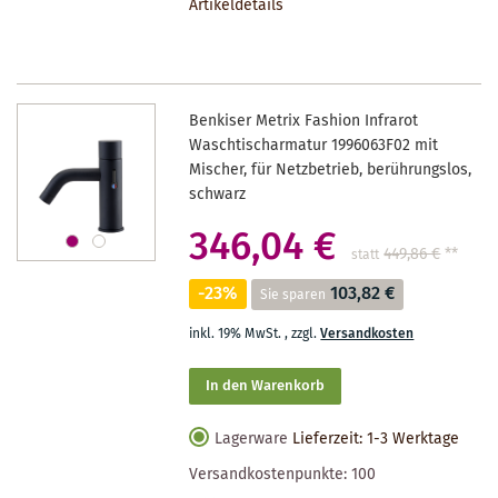
Artikeldetails
MERKZETTEL
Benkiser Metrix Fashion Infrarot
Waschtischarmatur 1996063F02 mit
Mischer, für Netzbetrieb, berührungslos,
schwarz
346,04 €
449,86 €
**
statt
-23%
103,82 €
Sie sparen
inkl. 19% MwSt.
,
zzgl.
Versandkosten
In den Warenkorb
Lagerware
Lieferzeit: 1-3 Werktage
Versandkostenpunkte:
100