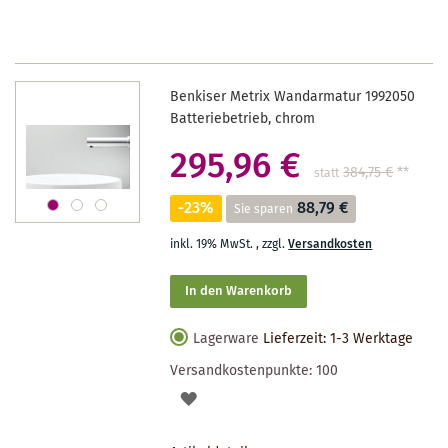
MERKZETTEL
Benkiser Metrix Wandarmatur 1992050
Batteriebetrieb, chrom
295,96 €
384,75 €
**
statt
-23%
88,79 €
Sie sparen
inkl. 19% MwSt.
,
zzgl.
Versandkosten
In den Warenkorb
Lagerware
Lieferzeit: 1-3 Werktage
Versandkostenpunkte:
100
AUF
DEN