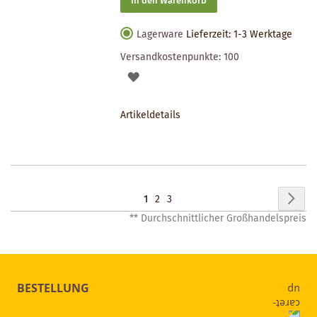
In den Warenkorb
Lagerware
Lieferzeit: 1-3 Werktage
Versandkostenpunkte:
100
AUF
DEN
Artikeldetails
MERKZETTEL
Seite
Seit
Wei
Sie
Seite
Seite
1
2
3
** Durchschnittlicher Großhandelspreis
lesen
gerade
Seite
BESTELLUNG