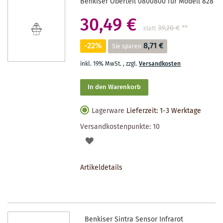
Benkiser Oberteil 0800800 für Modell 828
30,49 €
39,20 €
**
statt
-22%
8,71 €
Sie sparen
inkl. 19% MwSt.
,
zzgl.
Versandkosten
In den Warenkorb
Lagerware
Lieferzeit: 1-3 Werktage
Versandkostenpunkte:
10
AUF
DEN
Artikeldetails
MERKZETTEL
Benkiser Sintra Sensor Infrarot