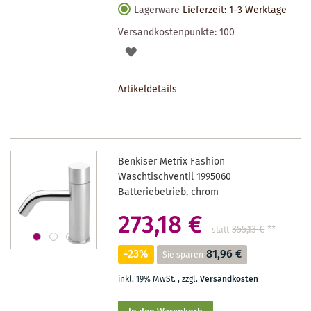
Lagerware
Lieferzeit: 1-3 Werktage
Versandkostenpunkte:
100
AUF
DEN
Artikeldetails
MERKZETTEL
Benkiser Metrix Fashion
Waschtischventil 1995060
Batteriebetrieb, chrom
273,18 €
355,13 €
**
statt
-23%
81,96 €
Sie sparen
inkl. 19% MwSt.
,
zzgl.
Versandkosten