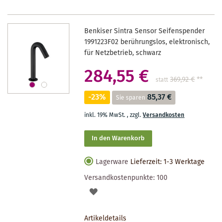
Benkiser Sintra Sensor Seifenspender
1991223F02 berührungslos, elektronisch,
für Netzbetrieb, schwarz
284,55 €
369,92 €
**
statt
-23%
85,37 €
Sie sparen
inkl. 19% MwSt.
,
zzgl.
Versandkosten
In den Warenkorb
Lagerware
Lieferzeit: 1-3 Werktage
Versandkostenpunkte:
100
AUF
DEN
Artikeldetails