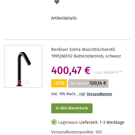
AUF
DEN
Artikeldetails
MERKZETTEL
Benkiser Sintra Waschtischventil
1995260F02 Batteriebetrieb, schwarz
400,47 €
520,61 €
**
statt
-23%
120,14 €
Sie sparen
inkl. 19% MwSt.
,
zzgl.
Versandkosten
In den Warenkorb
Lagerware
Lieferzeit: 1-3 Werktage
Versandkostenpunkte:
100