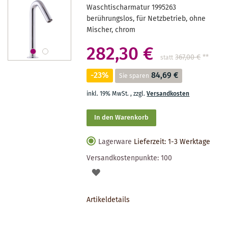
Waschtischarmatur 1995263
berührungslos, für Netzbetrieb, ohne
Mischer, chrom
282,30 €
367,00 €
**
statt
-23%
84,69 €
Sie sparen
inkl. 19% MwSt.
,
zzgl.
Versandkosten
In den Warenkorb
Lagerware
Lieferzeit: 1-3 Werktage
Versandkostenpunkte:
100
AUF
DEN
Artikeldetails
MERKZETTEL