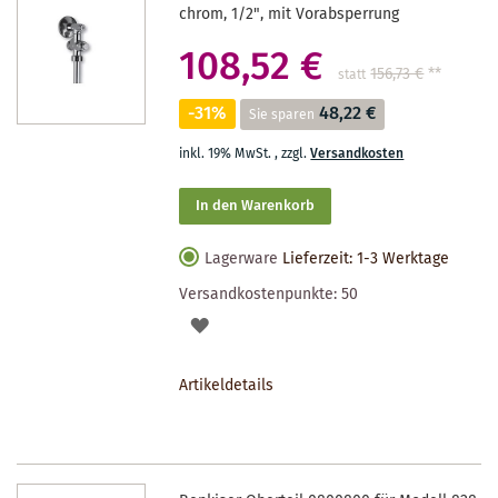
chrom, 1/2", mit Vorabsperrung
108,52 €
156,73 €
**
statt
-31%
48,22 €
Sie sparen
inkl. 19% MwSt.
,
zzgl.
Versandkosten
In den Warenkorb
Lagerware
Lieferzeit: 1-3 Werktage
Versandkostenpunkte:
50
AUF
DEN
Artikeldetails
MERKZETTEL