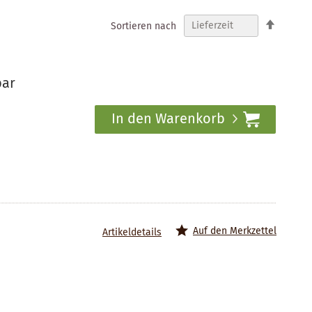
In
Sortieren nach
absteig
Reihenf
bar
In den Warenkorb
Auf den Merkzettel
Artikeldetails