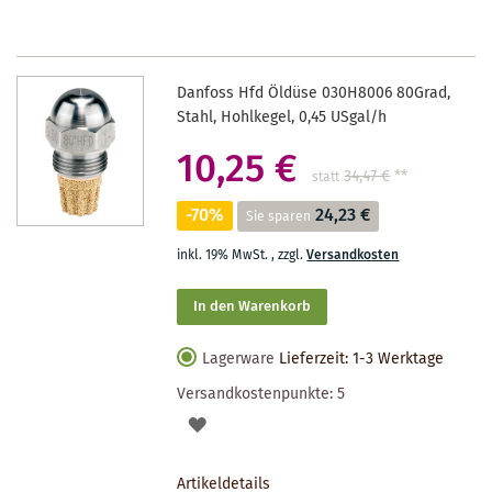
Danfoss Hfd Öldüse 030H8006 80Grad,
Stahl, Hohlkegel, 0,45 USgal/h
10,25 €
34,47 €
**
statt
-70%
24,23 €
Sie sparen
inkl. 19% MwSt.
,
zzgl.
Versandkosten
In den Warenkorb
Lagerware
Lieferzeit: 1-3 Werktage
Versandkostenpunkte:
5
AUF
DEN
Artikeldetails