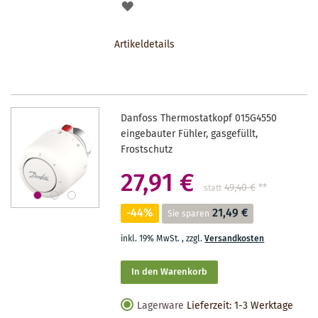
AUF
DEN
Artikeldetails
MERKZETTEL
Danfoss Thermostatkopf 015G4550
eingebauter Fühler, gasgefüllt,
Frostschutz
27,91 €
49,40 €
**
statt
-44%
21,49 €
Sie sparen
inkl. 19% MwSt.
,
zzgl.
Versandkosten
In den Warenkorb
Lagerware
Lieferzeit: 1-3 Werktage