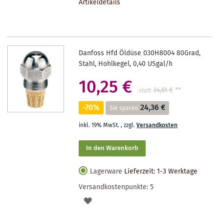
Artikeldetails
MERKZETTEL
Danfoss Hfd Öldüse 030H8004 80Grad,
Stahl, Hohlkegel, 0,40 USgal/h
10,25 €
34,61 €
**
statt
-70%
24,36 €
Sie sparen
inkl. 19% MwSt.
,
zzgl.
Versandkosten
In den Warenkorb
Lagerware
Lieferzeit: 1-3 Werktage
Versandkostenpunkte:
5
AUF
DEN