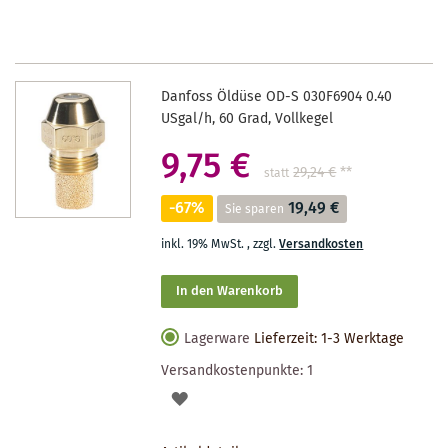
MERKZETTEL
Danfoss Öldüse OD-S 030F6904 0.40
USgal/h, 60 Grad, Vollkegel
9,75 €
29,24 €
**
statt
-67%
19,49 €
Sie sparen
inkl. 19% MwSt.
,
zzgl.
Versandkosten
In den Warenkorb
Lagerware
Lieferzeit: 1-3 Werktage
Versandkostenpunkte:
1
AUF
DEN