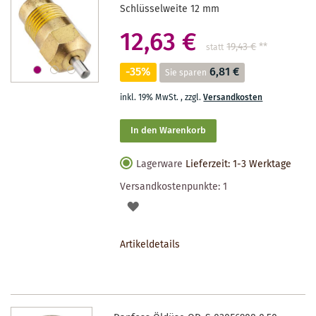
Schlüsselweite 12 mm
12,63 €
19,43 €
**
statt
-35%
6,81 €
Sie sparen
inkl. 19% MwSt.
,
zzgl.
Versandkosten
In den Warenkorb
Lagerware
Lieferzeit: 1-3 Werktage
Versandkostenpunkte:
1
AUF
DEN
Artikeldetails
MERKZETTEL