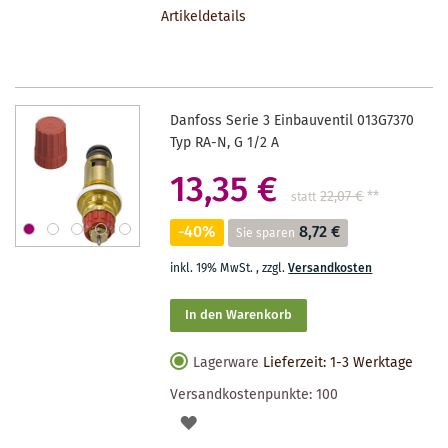
Artikeldetails
MERKZETTEL
Danfoss Serie 3 Einbauventil 013G7370
Typ RA-N, G 1/2 A
13,35 €
22,07 €
**
statt
-40%
8,72 €
Sie sparen
inkl. 19% MwSt.
,
zzgl.
Versandkosten
In den Warenkorb
Lagerware
Lieferzeit: 1-3 Werktage
Versandkostenpunkte:
100
AUF