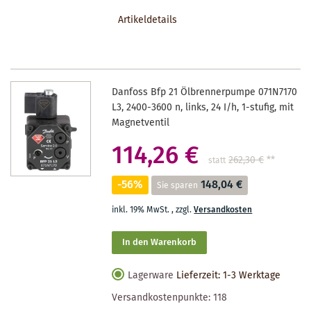
DEN
Artikeldetails
MERKZETTEL
Danfoss Bfp 21 Ölbrennerpumpe 071N7170
L3, 2400-3600 n, links, 24 I/h, 1-stufig, mit
Magnetventil
114,26 €
262,30 €
**
statt
-56%
148,04 €
Sie sparen
inkl. 19% MwSt.
,
zzgl.
Versandkosten
In den Warenkorb
Lagerware
Lieferzeit: 1-3 Werktage
Versandkostenpunkte:
118