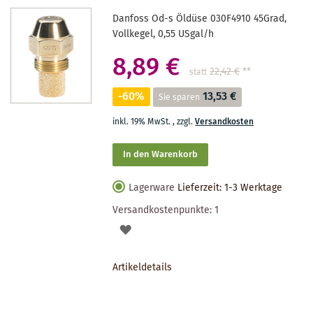
Danfoss Od-s Öldüse 030F4910 45Grad,
Vollkegel, 0,55 USgal/h
8,89 €
22,42 €
**
statt
-60%
13,53 €
Sie sparen
inkl. 19% MwSt.
,
zzgl.
Versandkosten
In den Warenkorb
Lagerware
Lieferzeit: 1-3 Werktage
Versandkostenpunkte:
1
AUF
DEN
Artikeldetails
MERKZETTEL