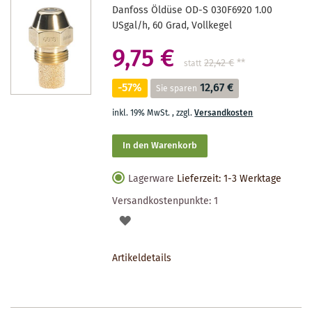
Danfoss Öldüse OD-S 030F6920 1.00
USgal/h, 60 Grad, Vollkegel
9,75 €
22,42 €
**
statt
-57%
12,67 €
Sie sparen
inkl. 19% MwSt.
,
zzgl.
Versandkosten
In den Warenkorb
Lagerware
Lieferzeit: 1-3 Werktage
Versandkostenpunkte:
1
AUF
DEN
Artikeldetails
MERKZETTEL