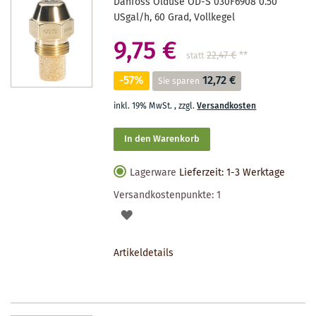
Danfoss Öldüse OD-S 030F6908 0.50
USgal/h, 60 Grad, Vollkegel
9,75 €
22,47 €
**
statt
-57%
12,72 €
Sie sparen
inkl. 19% MwSt.
,
zzgl.
Versandkosten
In den Warenkorb
Lagerware
Lieferzeit: 1-3 Werktage
Versandkostenpunkte:
1
AUF
DEN
Artikeldetails
MERKZETTEL