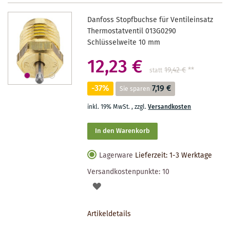
Danfoss Stopfbuchse für Ventileinsatz
Thermostatventil 013G0290
Schlüsselweite 10 mm
12,23 €
19,42 €
**
statt
-37%
7,19 €
Sie sparen
inkl. 19% MwSt.
,
zzgl.
Versandkosten
In den Warenkorb
Lagerware
Lieferzeit: 1-3 Werktage
Versandkostenpunkte:
10
AUF
DEN
Artikeldetails
MERKZETTEL