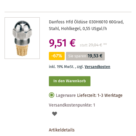
Danfoss Hfd Öldüse 030H6010 60Grad,
Stahl, Hohlkegel, 0,55 USgal/h
9,51 €
29,04 €
**
statt
-67%
19,53 €
Sie sparen
inkl. 19% MwSt.
,
zzgl.
Versandkosten
In den Warenkorb
Lagerware
Lieferzeit: 1-3 Werktage
Versandkostenpunkte:
1
AUF
DEN
Artikeldetails
MERKZETTEL