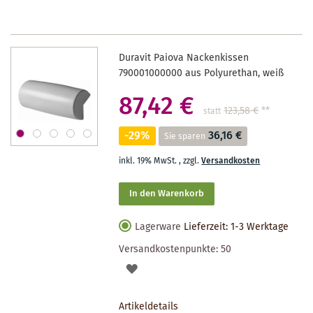
Duravit Paiova Nackenkissen
790001000000 aus Polyurethan, weiß
87,42 €
123,58 €
**
statt
-29%
36,16 €
Sie sparen
inkl. 19% MwSt.
,
zzgl.
Versandkosten
In den Warenkorb
Lagerware
Lieferzeit: 1-3 Werktage
Versandkostenpunkte:
50
AUF
DEN
Artikeldetails