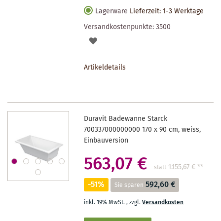
Lagerware
Lieferzeit: 1-3 Werktage
Versandkostenpunkte:
3500
AUF
DEN
Artikeldetails
MERKZETTEL
Duravit Badewanne Starck
700337000000000 170 x 90 cm, weiss,
Einbauversion
563,07 €
1.155,67 €
**
statt
-51%
592,60 €
Sie sparen
inkl. 19% MwSt.
,
zzgl.
Versandkosten