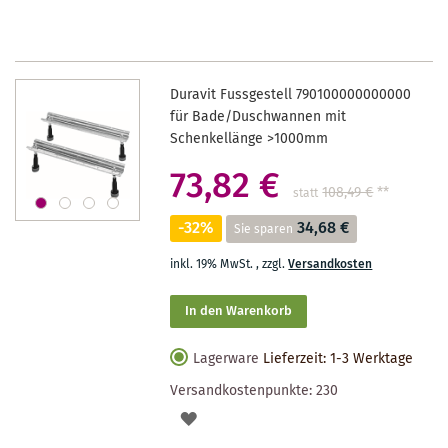
MERKZETTEL
Duravit Fussgestell 790100000000000
für Bade/Duschwannen mit
Schenkellänge >1000mm
73,82 €
108,49 €
**
statt
-32%
34,68 €
Sie sparen
inkl. 19% MwSt.
,
zzgl.
Versandkosten
In den Warenkorb
Lagerware
Lieferzeit: 1-3 Werktage
Versandkostenpunkte:
230
AUF