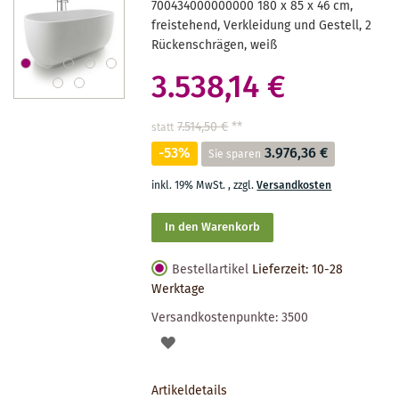
700434000000000 180 x 85 x 46 cm,
freistehend, Verkleidung und Gestell, 2
Rückenschrägen, weiß
3.538,14 €
7.514,50 €
**
statt
-53%
3.976,36 €
Sie sparen
inkl. 19% MwSt.
,
zzgl.
Versandkosten
In den Warenkorb
Bestellartikel
Lieferzeit: 10-28
Werktage
Versandkostenpunkte:
3500
AUF
DEN
Artikeldetails