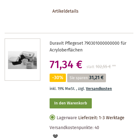
DEN
Artikeldetails
MERKZETTEL
Duravit Pflegeset 790301000000000 für
Acryloberflächen
71,34 €
102,55 €
**
statt
-30%
31,21 €
Sie sparen
inkl. 19% MwSt.
,
zzgl.
Versandkosten
In den Warenkorb
Lagerware
Lieferzeit: 1-3 Werktage
Versandkostenpunkte:
40
AUF