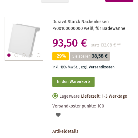
absteigender
gerade
Reihenfolge
Seite
Duravit Starck Nackenkissen
7900100000000 weiß, für Badewanne
93,50 €
132,08 €
**
statt
-29%
38,58 €
Sie sparen
inkl. 19% MwSt.
,
zzgl.
Versandkosten
In den Warenkorb
Lagerware
Lieferzeit: 1-3 Werktage
Versandkostenpunkte:
100
AUF
DEN
Artikeldetails
MERKZETTEL