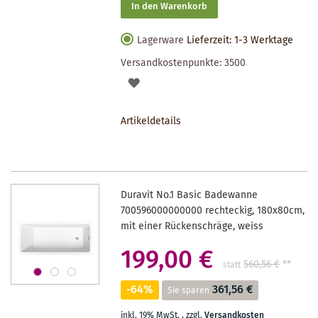
In den Warenkorb
Lagerware
Lieferzeit: 1-3 Werktage
Versandkostenpunkte:
3500
AUF
DEN
Artikeldetails
MERKZETTEL
Duravit No.1 Basic Badewanne
700596000000000 rechteckig, 180x80cm,
mit einer Rückenschräge, weiss
199,00 €
560,56 €
**
statt
-64%
361,56 €
Sie sparen
inkl. 19% MwSt.
,
zzgl.
Versandkosten