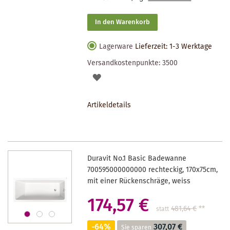
In den Warenkorb
Lagerware
Lieferzeit: 1-3 Werktage
Versandkostenpunkte:
3500
AUF
DEN
Artikeldetails
MERKZETTEL
Duravit No.1 Basic Badewanne
700595000000000 rechteckig, 170x75cm,
mit einer Rückenschräge, weiss
174,57 €
481,64 €
**
statt
-64%
307,07 €
Sie sparen