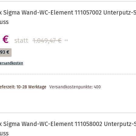
ix Sigma Wand-WC-Element 111057002 Unterputz-S
uss
 €
statt
1.049,47 €
**
,93 €
ersandkosten
eferzeit: 10-28 Werktage
Versandkostenpunkte:
400
ix Sigma Wand-WC-Element 111058002 Unterputz-
uss