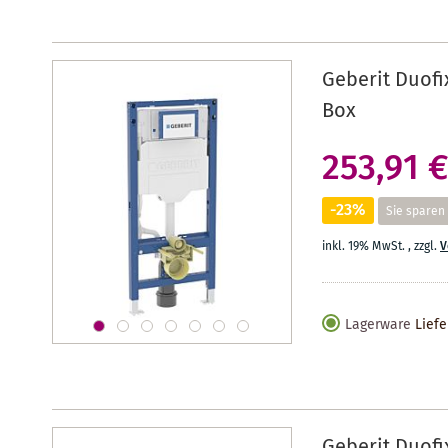
Geberit Duof
Box
253,91 €
-23%
Sie sparen
inkl. 19% MwSt.
,
zzgl.
V
Lagerware
Liefe
Geberit Duof