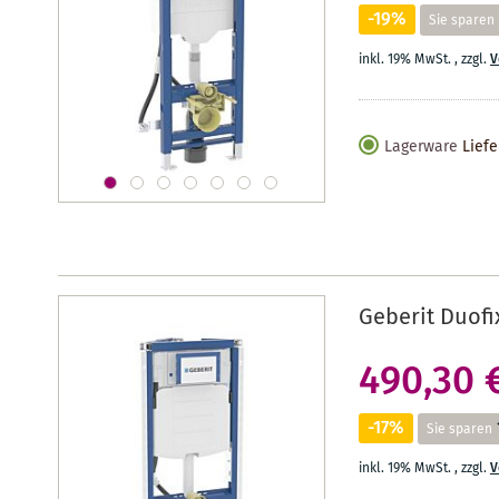
-19%
Sie sparen
inkl. 19% MwSt.
,
zzgl.
V
Lagerware
Liefe
Geberit Duof
490,30 
-17%
Sie sparen
inkl. 19% MwSt.
,
zzgl.
V