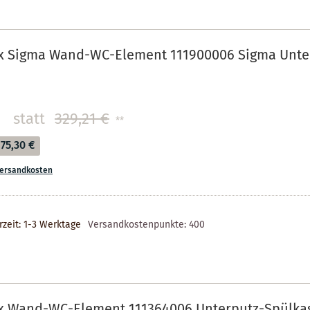
ix Sigma Wand-WC-Element 111900006 Sigma Unte
statt
329,21 €
**
75,30 €
ersandkosten
rzeit: 1-3 Werktage
Versandkostenpunkte:
400
ix Wand-WC-Element 111364006 Unterputz-Spülkas