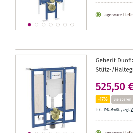
Lagerware
Liefe
Geberit Duofi
Stütz-/Halteg
525,50 
-17%
Sie sparen
inkl. 19% MwSt.
,
zzgl.
V