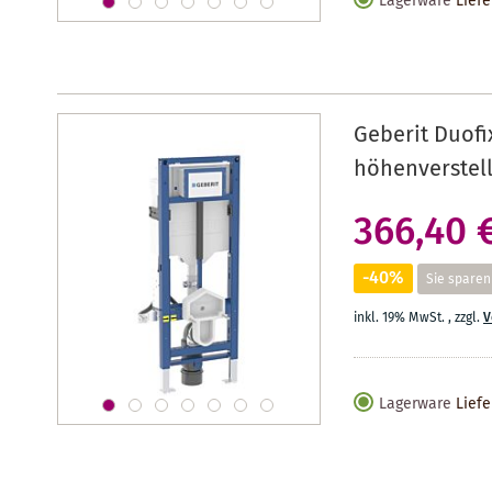
Lagerware
Liefe
Geberit Duof
höhenverstell
366,40 
-40%
Sie sparen
inkl. 19% MwSt.
,
zzgl.
V
Lagerware
Liefe