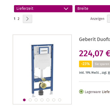
Lieferzeit
Breite
Seite
Sie lesen gerade Seite
Seite
Seite
Weiter
Anzeigen
1
2
Geberit Duof
224,07 
-23%
Sie sparen
inkl. 19% MwSt.
,
zzgl.
V
Lagerware
Liefe