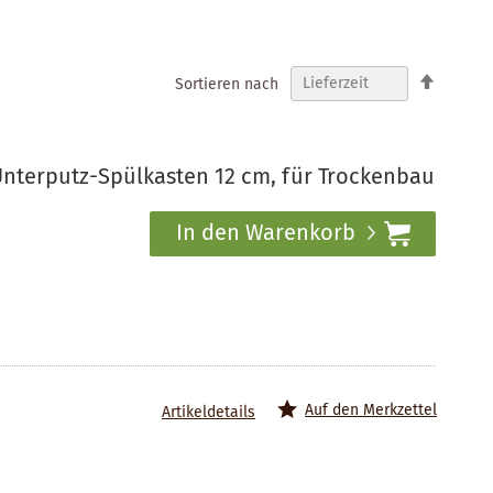
In
Sortieren nach
absteig
Reihenf
nterputz-Spülkasten 12 cm, für Trockenbau
In den Warenkorb
Auf den Merkzettel
Artikeldetails