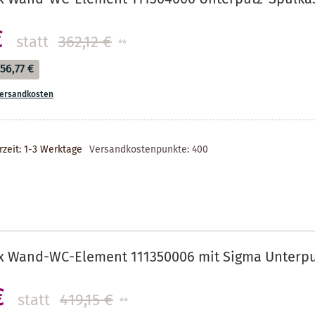
€
statt
362,12 €
**
56,77 €
ersandkosten
rzeit: 1-3 Werktage
Versandkostenpunkte:
400
x Wand-WC-Element 111350006 mit Sigma Unterput
€
statt
419,15 €
**