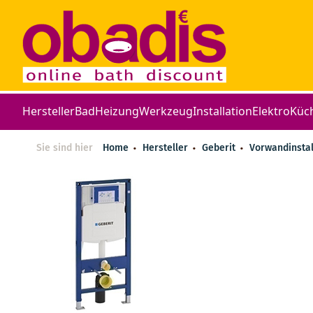
Hersteller
Bad
Heizung
Werkzeug
Installation
Elektro
Küc
Sie sind hier
Home
Hersteller
Geberit
Vorwandinstal