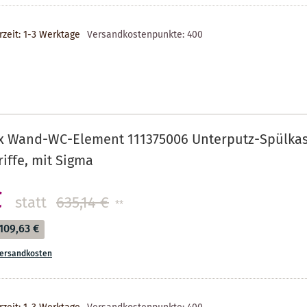
rzeit: 1-3 Werktage
Versandkostenpunkte:
400
x Wand-WC-Element 111375006 Unterputz-Spülkaste
riffe, mit Sigma
€
statt
635,14 €
**
109,63 €
ersandkosten