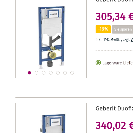
305,34 
-16%
Sie sparen
inkl. 19% MwSt.
,
zzgl.
V
Lagerware
Liefe
Geberit Duofi
340,02 