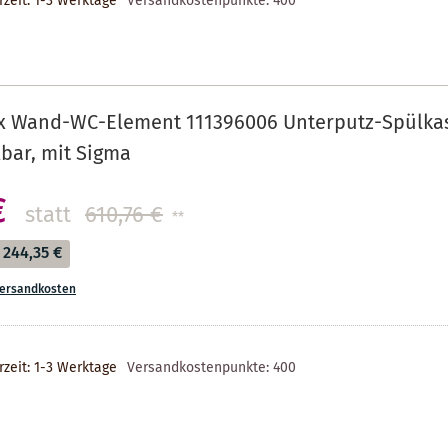
rzeit: 1-3 Werktage
Versandkostenpunkte:
400
ix Wand-WC-Element 111396006 Unterputz-Spülkas
bar, mit Sigma
€
statt
610,76 €
**
244,35 €
ersandkosten
rzeit: 1-3 Werktage
Versandkostenpunkte:
400