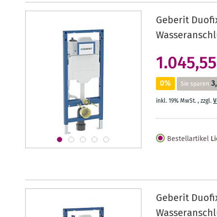
Geberit Duof
Wasseranschl
1.045,55
0%
3
Sie sparen
inkl. 19% MwSt.
,
zzgl.
V
Bestellartikel
Li
Geberit Duof
Wasseranschl