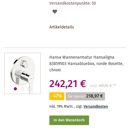
Versandkostenpunkte:
50
AUF
DEN
Artikeldetails
MERKZETTEL
Hansa Wannenarmatur Hansaligna
83859503 Hansabluebox, runde Rosette,
chrom
242,21 €
461,18 €
**
statt
-47%
218,97 €
Sie sparen
inkl. 19% MwSt.
,
zzgl.
Versandkosten
In den Warenkorb