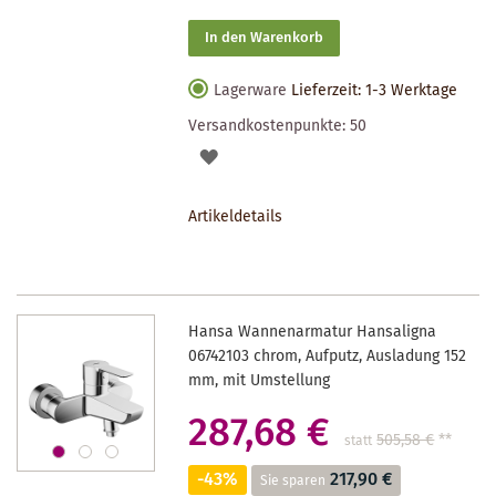
In den Warenkorb
Lagerware
Lieferzeit: 1-3 Werktage
Versandkostenpunkte:
50
AUF
DEN
Artikeldetails
MERKZETTEL
Hansa Wannenarmatur Hansaligna
06742103 chrom, Aufputz, Ausladung 152
mm, mit Umstellung
287,68 €
505,58 €
**
statt
-43%
217,90 €
Sie sparen