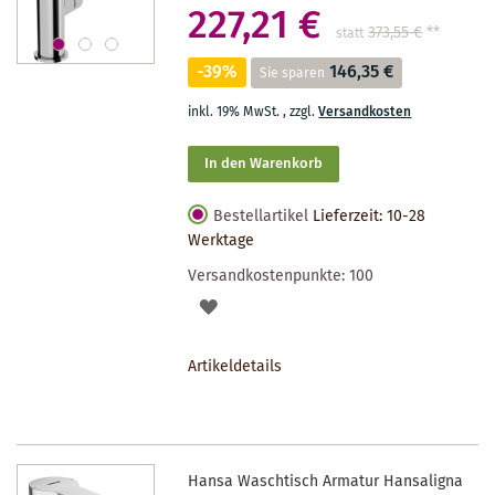
227,21 €
373,55 €
**
statt
-39%
146,35 €
Sie sparen
inkl. 19% MwSt.
,
zzgl.
Versandkosten
In den Warenkorb
Bestellartikel
Lieferzeit: 10-28
Werktage
Versandkostenpunkte:
100
AUF
DEN
Artikeldetails
MERKZETTEL
Hansa Waschtisch Armatur Hansaligna