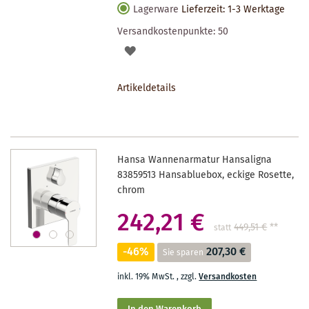
Lagerware
Lieferzeit: 1-3 Werktage
Versandkostenpunkte:
50
AUF
DEN
Artikeldetails
MERKZETTEL
Hansa Wannenarmatur Hansaligna
83859513 Hansabluebox, eckige Rosette,
chrom
242,21 €
449,51 €
**
statt
-46%
207,30 €
Sie sparen
inkl. 19% MwSt.
,
zzgl.
Versandkosten