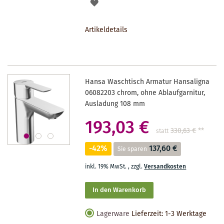
AUF
DEN
Artikeldetails
MERKZETTEL
Hansa Waschtisch Armatur Hansaligna
06082203 chrom, ohne Ablaufgarnitur,
Ausladung 108 mm
193,03 €
330,63 €
**
statt
-42%
137,60 €
Sie sparen
inkl. 19% MwSt.
,
zzgl.
Versandkosten
In den Warenkorb
Lagerware
Lieferzeit: 1-3 Werktage