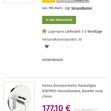
inkl. 19% MwSt.
,
zzgl.
Versandkosten
In den Warenkorb
Lagerware
Lieferzeit: 1-3 Werktage
Versandkostenpunkte:
50
AUF
DEN
Artikeldetails
MERKZETTEL
Hansa Brausearmatur Hansaligna
83879503 Hansabluebox, Rosette rund,
chrom
177,10 €
332,85 €
**
statt