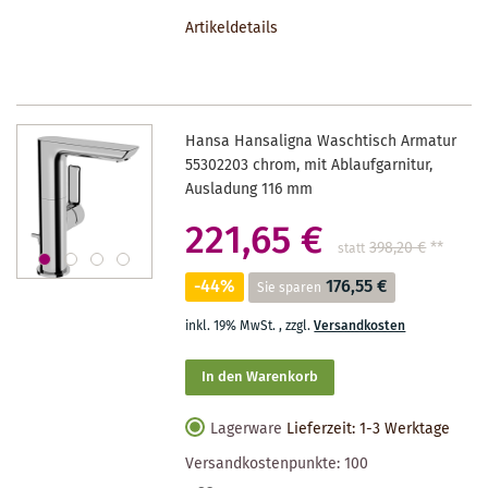
DEN
Artikeldetails
MERKZETTEL
Hansa Hansaligna Waschtisch Armatur
55302203 chrom, mit Ablaufgarnitur,
Ausladung 116 mm
221,65 €
398,20 €
**
statt
-44%
176,55 €
Sie sparen
inkl. 19% MwSt.
,
zzgl.
Versandkosten
In den Warenkorb
Lagerware
Lieferzeit: 1-3 Werktage
Versandkostenpunkte:
100