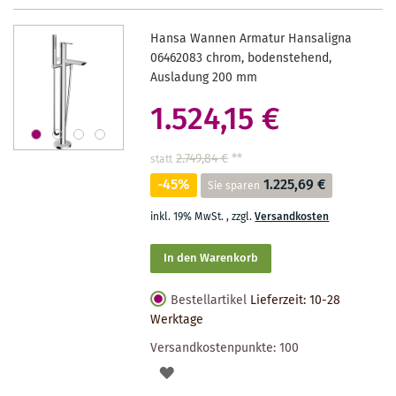
Hansa Wannen Armatur Hansaligna
06462083 chrom, bodenstehend,
Ausladung 200 mm
1.524,15 €
2.749,84 €
**
statt
-45%
1.225,69 €
Sie sparen
inkl. 19% MwSt.
,
zzgl.
Versandkosten
In den Warenkorb
Bestellartikel
Lieferzeit: 10-28
Werktage
Versandkostenpunkte:
100
AUF