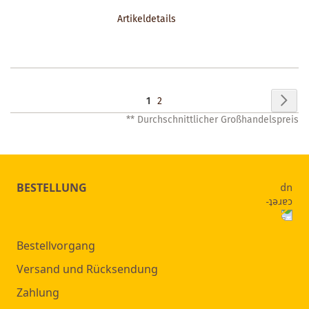
DEN
Artikeldetails
MERKZETTEL
Seite
Seit
Wei
Sie
Seite
1
2
** Durchschnittlicher Großhandelspreis
lesen
gerade
Seite
BESTELLUNG
Bestellvorgang
Versand und Rücksendung
Zahlung