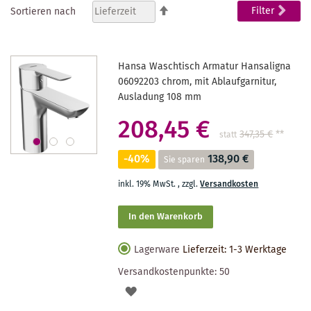
In
Filter
Sortieren nach
absteigender
gerade
Reihenfolge
Seite
Hansa Waschtisch Armatur Hansaligna
06092203 chrom, mit Ablaufgarnitur,
Ausladung 108 mm
208,45 €
347,35 €
**
statt
-40%
138,90 €
Sie sparen
inkl. 19% MwSt.
,
zzgl.
Versandkosten
In den Warenkorb
Lagerware
Lieferzeit: 1-3 Werktage
Versandkostenpunkte:
50
AUF