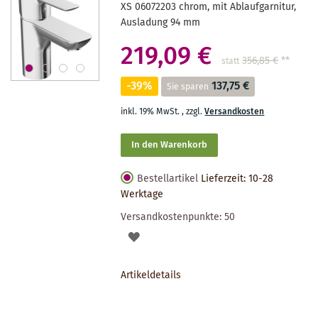
XS 06072203 chrom, mit Ablaufgarnitur,
Ausladung 94 mm
219,09 €
356,85 €
**
statt
-39%
137,75 €
Sie sparen
inkl. 19% MwSt.
,
zzgl.
Versandkosten
In den Warenkorb
Bestellartikel
Lieferzeit: 10-28
Werktage
Versandkostenpunkte:
50
AUF
DEN
Artikeldetails
MERKZETTEL