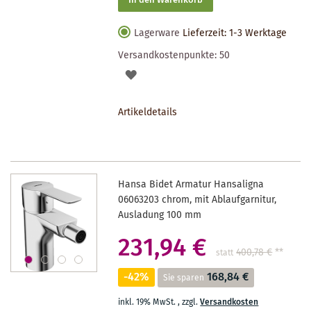
In den Warenkorb
Lagerware
Lieferzeit: 1-3 Werktage
Versandkostenpunkte:
50
AUF
DEN
Artikeldetails
MERKZETTEL
Hansa Bidet Armatur Hansaligna
06063203 chrom, mit Ablaufgarnitur,
Ausladung 100 mm
231,94 €
400,78 €
**
statt
-42%
168,84 €
Sie sparen
inkl. 19% MwSt.
,
zzgl.
Versandkosten