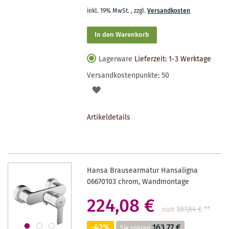
inkl. 19% MwSt.
,
zzgl.
Versandkosten
In den Warenkorb
Lagerware
Lieferzeit: 1-3 Werktage
Versandkostenpunkte:
50
AUF
DEN
Artikeldetails
MERKZETTEL
Hansa Brausearmatur Hansaligna
06670103 chrom, Wandmontage
224,08 €
387,84 €
**
statt
-42%
163,77 €
Sie sparen