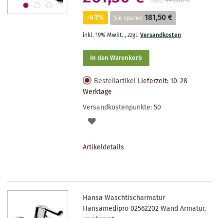
443,00 €
**
statt
-41%
181,50 €
Sie sparen
inkl. 19% MwSt.
,
zzgl.
Versandkosten
In den Warenkorb
Bestellartikel
Lieferzeit: 10-28
Werktage
Versandkostenpunkte:
50
AUF
DEN
Artikeldetails
MERKZETTEL
Hansa Waschtischarmatur
Hansamedipro 02562202 Wand Armatur,