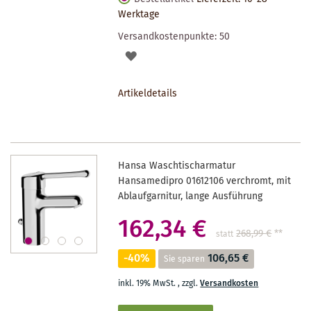
Werktage
Versandkostenpunkte:
50
AUF
DEN
Artikeldetails
MERKZETTEL
Hansa Waschtischarmatur
Hansamedipro 01612106 verchromt, mit
Ablaufgarnitur, lange Ausführung
162,34 €
268,99 €
**
statt
-40%
106,65 €
Sie sparen
inkl. 19% MwSt.
,
zzgl.
Versandkosten