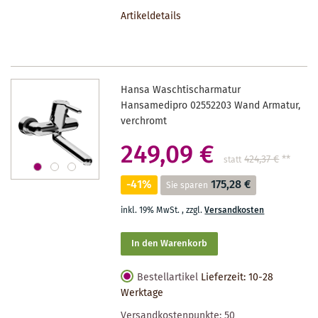
DEN
Artikeldetails
MERKZETTEL
Hansa Waschtischarmatur
Hansamedipro 02552203 Wand Armatur,
verchromt
249,09 €
424,37 €
**
statt
-41%
175,28 €
Sie sparen
inkl. 19% MwSt.
,
zzgl.
Versandkosten
In den Warenkorb
Bestellartikel
Lieferzeit: 10-28
Werktage
Versandkostenpunkte:
50