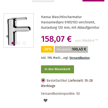
absteigender
gerade
Reihenfolge
Seite
Hansa Waschtischarmatur
Hansamedipro 01612103 verchromt,
Ausladung 120 mm, mit Ablaufgarnitur
158,07 €
258,52 €
**
statt
-39%
100,45 €
Sie sparen
inkl. 19% MwSt.
,
zzgl.
Versandkosten
In den Warenkorb
Bestellartikel
Lieferzeit: 10-28
Werktage
Versandkostenpunkte:
50
AUF