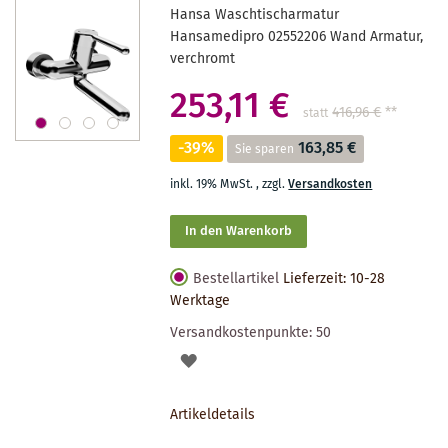
Hansa Waschtischarmatur
Hansamedipro 02552206 Wand Armatur,
verchromt
253,11 €
416,96 €
**
statt
-39%
163,85 €
Sie sparen
inkl. 19% MwSt.
,
zzgl.
Versandkosten
In den Warenkorb
Bestellartikel
Lieferzeit: 10-28
Werktage
Versandkostenpunkte:
50
AUF
DEN
Artikeldetails
MERKZETTEL