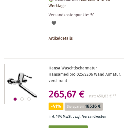
Werktage
Versandkostenpunkte:
50
AUF
DEN
Artikeldetails
MERKZETTEL
Hansa Waschtischarmatur
Hansamedipro 02572206 Wand Armatur,
verchromt
265,67 €
450,83 €
**
statt
-41%
185,16 €
Sie sparen
inkl. 19% MwSt.
,
zzgl.
Versandkosten