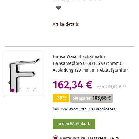
AUF
DEN
Artikeldetails
MERKZETTEL
Hansa Waschtischarmatur
Hansamedipro 01612105 verchromt,
Ausladung 120 mm, mit Ablaufgarnitur
162,34 €
266,02 €
**
statt
-39%
103,68 €
Sie sparen
inkl. 19% MwSt.
,
zzgl.
Versandkosten
In den Warenkorb
Bestellartikel
Lieferzeit: 10-28