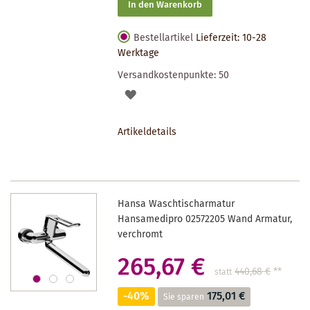
In den Warenkorb
Bestellartikel
Lieferzeit: 10-28
Werktage
Versandkostenpunkte:
50
AUF
DEN
Artikeldetails
MERKZETTEL
Hansa Waschtischarmatur
Hansamedipro 02572205 Wand Armatur,
verchromt
265,67 €
440,68 €
**
statt
-40%
175,01 €
Sie sparen