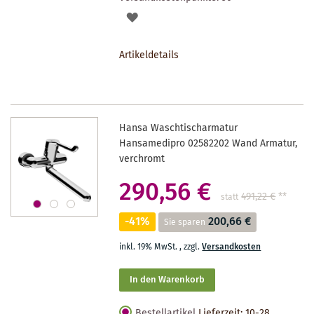
AUF
DEN
Artikeldetails
MERKZETTEL
Hansa Waschtischarmatur
Hansamedipro 02582202 Wand Armatur,
verchromt
290,56 €
491,22 €
**
statt
-41%
200,66 €
Sie sparen
inkl. 19% MwSt.
,
zzgl.
Versandkosten
In den Warenkorb
Bestellartikel
Lieferzeit: 10-28