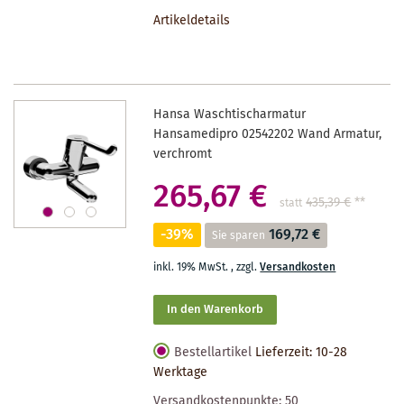
DEN
Artikeldetails
MERKZETTEL
Hansa Waschtischarmatur
Hansamedipro 02542202 Wand Armatur,
verchromt
265,67 €
435,39 €
**
statt
-39%
169,72 €
Sie sparen
inkl. 19% MwSt.
,
zzgl.
Versandkosten
In den Warenkorb
Bestellartikel
Lieferzeit: 10-28
Werktage
Versandkostenpunkte:
50