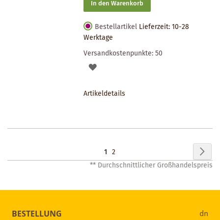
In den Warenkorb
Bestellartikel
Lieferzeit: 10-28
Werktage
Versandkostenpunkte:
50
AUF
DEN
Artikeldetails
MERKZETTEL
Seite
Seit
Wei
Sie
Seite
1
2
** Durchschnittlicher Großhandelspreis
lesen
gerade
Seite
BESTELLUNG