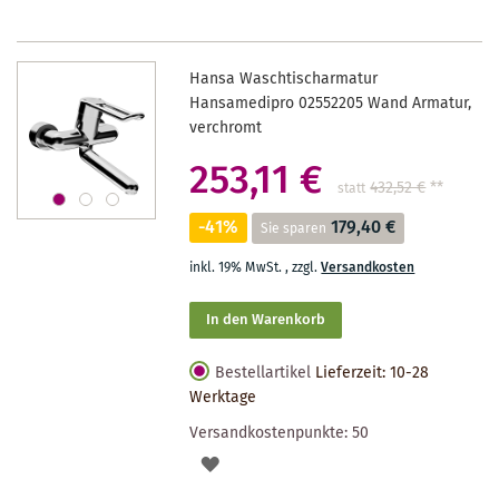
Hansa Waschtischarmatur
Hansamedipro 02552205 Wand Armatur,
verchromt
253,11 €
432,52 €
**
statt
-41%
179,40 €
Sie sparen
inkl. 19% MwSt.
,
zzgl.
Versandkosten
In den Warenkorb
Bestellartikel
Lieferzeit: 10-28
Werktage
Versandkostenpunkte:
50
AUF