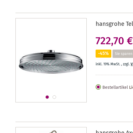
hansgrohe Te
722,70 €
-45%
Sie sparen
inkl. 19% MwSt.
,
zzgl.
V
Bestellartikel
Li