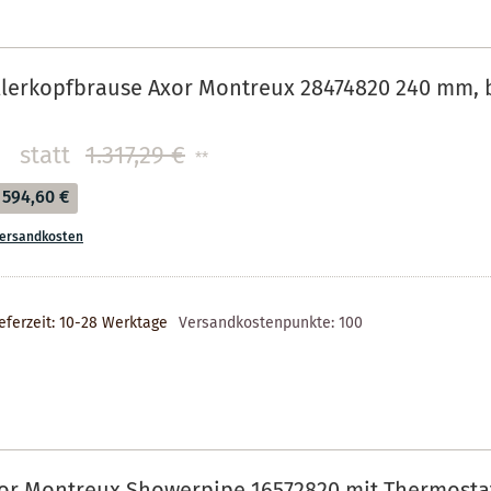
llerkopfbrause Axor Montreux 28474820 240 mm, 
statt
1.317,29 €
**
594,60 €
ersandkosten
eferzeit: 10-28 Werktage
Versandkostenpunkte:
100