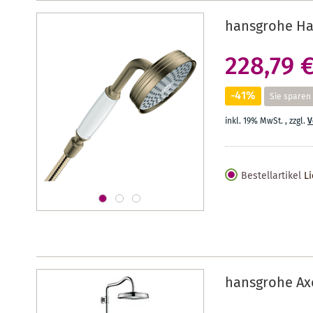
hansgrohe Ha
228,79 
-41%
Sie sparen
inkl. 19% MwSt.
,
zzgl.
V
Bestellartikel
Li
hansgrohe Ax