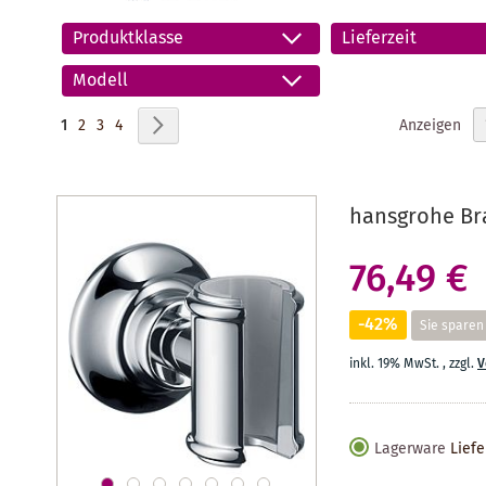
Produktklasse
Lieferzeit
Modell
Seite
Sie lesen gerade Seite
Seite
Seite
Seite
Seite
Weiter
Anzeigen
1
2
3
4
hansgrohe Br
76,49 €
-42%
Sie sparen
inkl. 19% MwSt.
,
zzgl.
V
Lagerware
Liefe