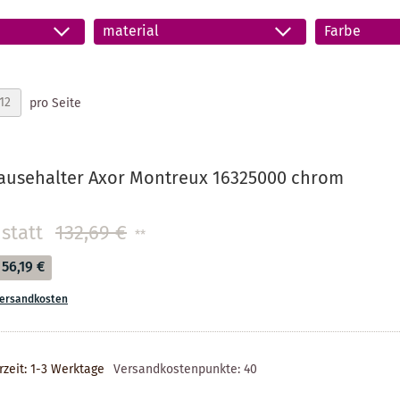
material
Farbe
pro Seite
ausehalter Axor Montreux 16325000 chrom
statt
132,69 €
**
56,19 €
ersandkosten
rzeit: 1-3 Werktage
Versandkostenpunkte:
40