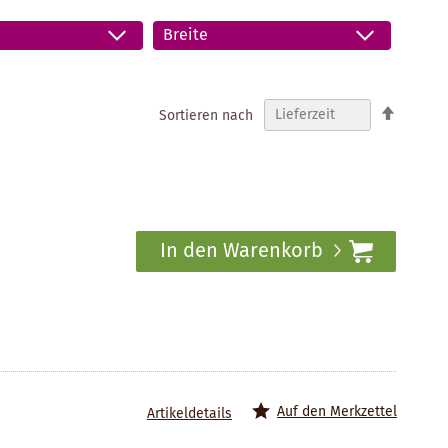
Breite
In
Sortieren nach
absteig
Reihenf
In den Warenkorb
Auf den Merkzettel
Artikeldetails