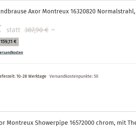
ndbrause Axor Montreux 16320820 Normalstrahl,
€
statt
387,90 €
**
159,11 €
ersandkosten
eferzeit: 10-28 Werktage
Versandkostenpunkte:
50
or Montreux Showerpipe 16572000 chrom, mit The