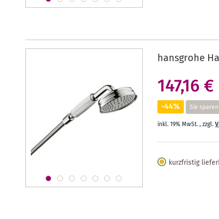
hansgrohe Ha
147,16 €
-44%
Sie sparen
inkl. 19% MwSt.
,
zzgl.
V
kurzfristig liefe