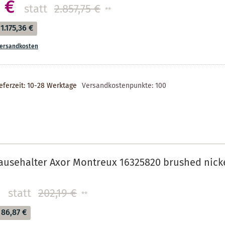
 €
statt
2.857,75 €
**
1.175,36 €
ersandkosten
eferzeit: 10-28 Werktage
Versandkostenpunkte:
100
ausehalter Axor Montreux 16325820 brushed nick
statt
202,19 €
**
86,87 €