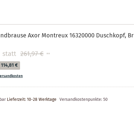
ndbrause Axor Montreux 16320000 Duschkopf, Br
statt
261,97 €
**
114,81 €
ersandkosten
rbar
Lieferzeit: 10-28 Werktage
Versandkostenpunkte:
50