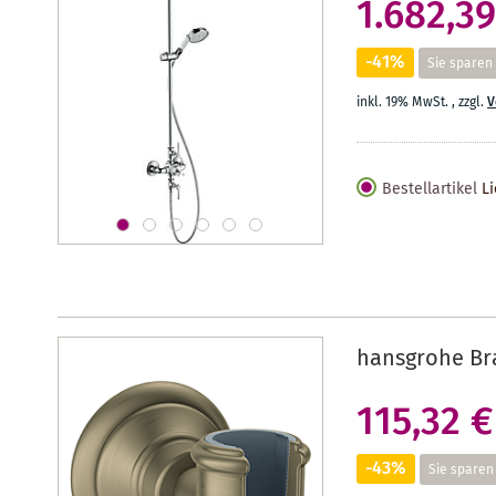
1.682,39
-41%
Sie sparen
inkl. 19% MwSt.
,
zzgl.
V
Bestellartikel
Li
hansgrohe Br
115,32 €
-43%
Sie sparen