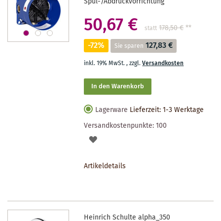
Spül-/Abdrückvorrichtung
50,67 €
178,50 €
**
statt
-72%
127,83 €
Sie sparen
inkl. 19% MwSt.
,
zzgl.
Versandkosten
In den Warenkorb
Lagerware
Lieferzeit: 1-3 Werktage
Versandkostenpunkte:
100
AUF
DEN
Artikeldetails
MERKZETTEL
Heinrich Schulte alpha_350