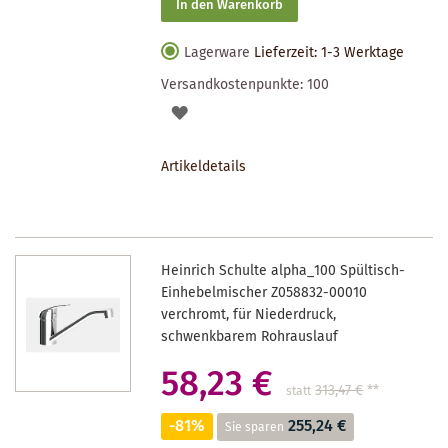
In den Warenkorb
Lagerware
Lieferzeit: 1-3 Werktage
Versandkostenpunkte:
100
AUF
DEN
Artikeldetails
MERKZETTEL
Heinrich Schulte alpha_100 Spültisch-
Einhebelmischer Z058832-00010
verchromt, für Niederdruck,
schwenkbarem Rohrauslauf
58,23 €
313,47 €
**
statt
-81%
255,24 €
Sie sparen