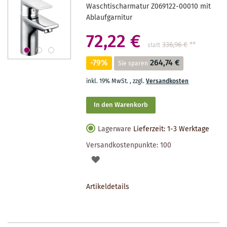
Waschtischarmatur Z069122-00010 mit
Ablaufgarnitur
72,22 €
336,96 €
**
statt
-79%
264,74 €
Sie sparen
inkl. 19% MwSt.
,
zzgl.
Versandkosten
In den Warenkorb
Lagerware
Lieferzeit: 1-3 Werktage
Versandkostenpunkte:
100
AUF
DEN
Artikeldetails
MERKZETTEL