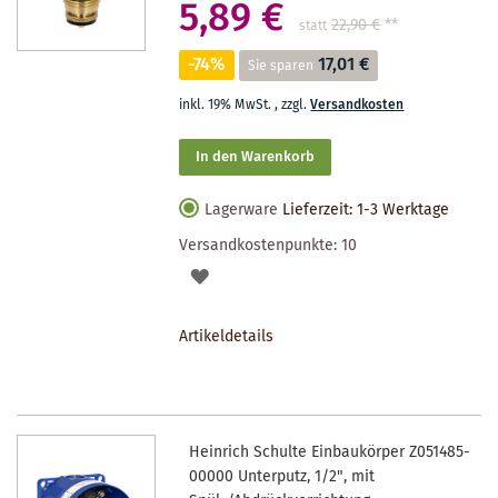
5,89 €
22,90 €
**
statt
-74%
17,01 €
Sie sparen
inkl. 19% MwSt.
,
zzgl.
Versandkosten
In den Warenkorb
Lagerware
Lieferzeit: 1-3 Werktage
Versandkostenpunkte:
10
AUF
DEN
Artikeldetails
MERKZETTEL
Heinrich Schulte Einbaukörper Z051485-
00000 Unterputz, 1/2", mit