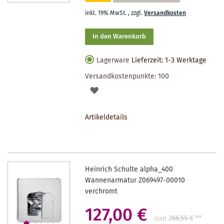
inkl. 19% MwSt.
,
zzgl.
Versandkosten
In den Warenkorb
Lagerware
Lieferzeit: 1-3 Werktage
Versandkostenpunkte:
100
AUF
DEN
Artikeldetails
MERKZETTEL
Heinrich Schulte alpha_400
Wannenarmatur Z069497-00010
verchromt
127,00 €
266,55 €
**
statt