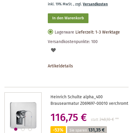
inkl. 19% MwSt.
,
zzgl.
Versandkosten
In den Warenkorb
Lagerware
Lieferzeit: 1-3 Werktage
Versandkostenpunkte:
100
AUF
DEN
Artikeldetails
MERKZETTEL
Heinrich Schulte alpha_400
Brausearmatur Z069697-00010 verchromt
116,75 €
248,10 €
**
statt
-53%
131,35 €
Sie sparen