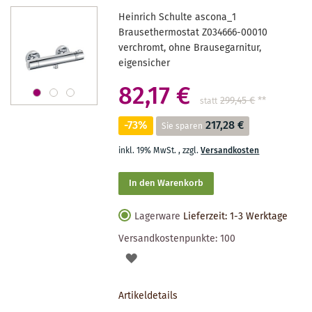
Heinrich Schulte ascona_1
Brausethermostat Z034666-00010
verchromt, ohne Brausegarnitur,
eigensicher
82,17 €
299,45 €
**
statt
-73%
217,28 €
Sie sparen
inkl. 19% MwSt.
,
zzgl.
Versandkosten
In den Warenkorb
Lagerware
Lieferzeit: 1-3 Werktage
Versandkostenpunkte:
100
AUF
DEN
Artikeldetails
MERKZETTEL