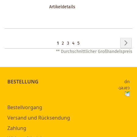
DEN
Artikeldetails
MERKZETTEL
Seite
Seit
Wei
Sie
Seite
Seite
Seite
Seite
1
2
3
4
5
** Durchschnittlicher Großhandelspreis
lesen
gerade
Seite
BESTELLUNG
Bestellvorgang
Versand und Rücksendung
Zahlung