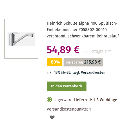
Heinrich Schulte alpha_100 Spültisch-
Einhebelmischer Z058802-00010
verchromt, schwenkbarem Rohrauslauf
54,89 €
270,82 €
**
statt
-80%
215,93 €
Sie sparen
inkl. 19% MwSt.
,
zzgl.
Versandkosten
In den Warenkorb
Lagerware
Lieferzeit: 1-3 Werktage
Versandkostenpunkte:
1
AUF
DEN