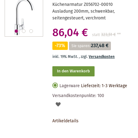
Küchenarmatur Z056702-00010
Ausladung 200mm, schwenkbar,
seitengesteuert, verchromt
86,04 €
323,51 €
**
statt
-73%
237,48 €
Sie sparen
inkl. 19% MwSt.
,
zzgl.
Versandkosten
In den Warenkorb
Lagerware
Lieferzeit: 1-3 Werktage
Versandkostenpunkte:
100
AUF
DEN
Artikeldetails
MERKZETTEL