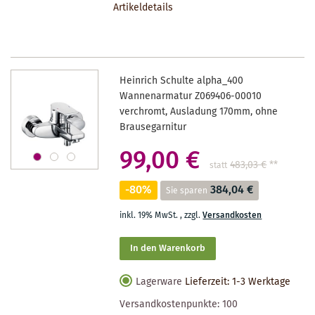
Artikeldetails
MERKZETTEL
Heinrich Schulte alpha_400
Wannenarmatur Z069406-00010
verchromt, Ausladung 170mm, ohne
Brausegarnitur
99,00 €
483,03 €
**
statt
-80%
384,04 €
Sie sparen
inkl. 19% MwSt.
,
zzgl.
Versandkosten
In den Warenkorb
Lagerware
Lieferzeit: 1-3 Werktage
Versandkostenpunkte:
100