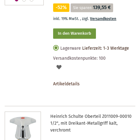
-52%
139,55 €
Sie sparen
inkl. 19% MwSt.
,
zzgl.
Versandkosten
In den Warenkorb
Lagerware
Lieferzeit: 1-3 Werktage
Versandkostenpunkte:
100
AUF
DEN
Artikeldetails
MERKZETTEL
Heinrich Schulte Oberteil Z011009-00010
1/2", mit Dreikant-Metallgriff kalt,
verchromt