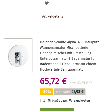
AUF
DEN
Artikeldetails
MERKZETTEL
Heinrich Schulte Alpha 320 Unterputz
Wannenarmatur Mischbatterie |
Einhebelmischer mit Umstellung |
Unterputzarmatur | Badarmatur für
Badewanne | Einbauarmatur chrom |
Hochwertige Sanitärarmatur
65,72 €
93,65 €
**
statt
-30%
27,93 €
Sie sparen
inkl. 19% MwSt.
,
zzgl.
Versandkosten