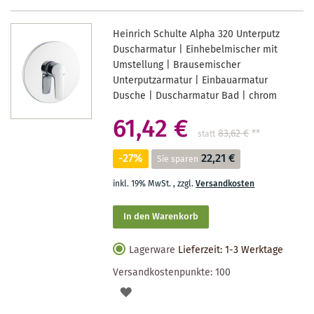
Heinrich Schulte Alpha 320 Unterputz
Duscharmatur | Einhebelmischer mit
Umstellung | Brausemischer
Unterputzarmatur | Einbauarmatur
Dusche | Duscharmatur Bad | chrom
61,42 €
83,62 €
**
statt
-27%
22,21 €
Sie sparen
inkl. 19% MwSt.
,
zzgl.
Versandkosten
In den Warenkorb
Lagerware
Lieferzeit: 1-3 Werktage
Versandkostenpunkte:
100
AUF