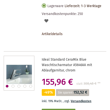
Lagerware
Lieferzeit: 1-3 Werktage
Versandkostenpunkte:
250
AUF
DEN
Artikeldetails
MERKZETTEL
Ideal Standard CeraMix Blue
Waschtischarmatur A5646AA mit
Ablaufgarnitur, chrom
155,96 €
308,48 €
**
statt
-49%
152,52 €
Sie sparen
inkl. 19% MwSt.
,
zzgl.
Versandkosten