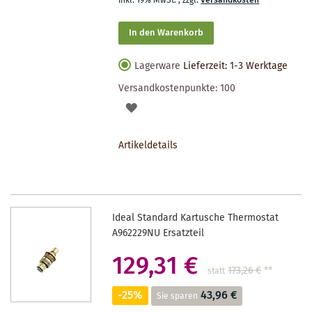
inkl. 19% MwSt.
,
zzgl.
Versandkosten
In den Warenkorb
Lagerware
Lieferzeit: 1-3 Werktage
Versandkostenpunkte:
100
AUF
DEN
Artikeldetails
MERKZETTEL
Ideal Standard Kartusche Thermostat
A962229NU Ersatzteil
129,31 €
173,26 €
**
statt
-25%
43,96 €
Sie sparen