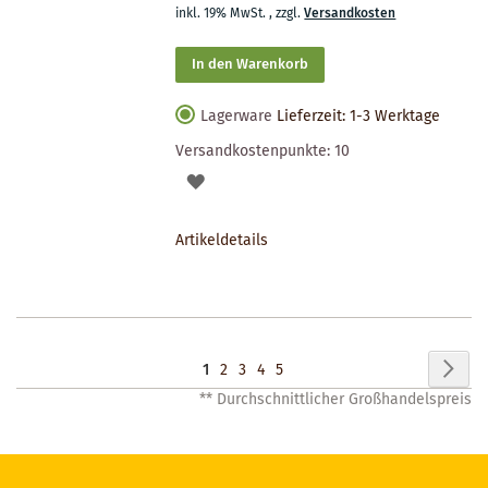
inkl. 19% MwSt.
,
zzgl.
Versandkosten
In den Warenkorb
Lagerware
Lieferzeit: 1-3 Werktage
Versandkostenpunkte:
10
AUF
DEN
Artikeldetails
MERKZETTEL
Seite
Seit
Wei
Sie
Seite
Seite
Seite
Seite
1
2
3
4
5
** Durchschnittlicher Großhandelspreis
lesen
gerade
Seite