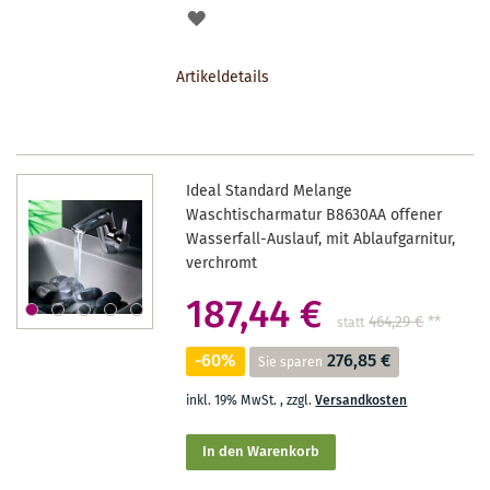
AUF
DEN
Artikeldetails
MERKZETTEL
Ideal Standard Melange
Waschtischarmatur B8630AA offener
Wasserfall-Auslauf, mit Ablaufgarnitur,
verchromt
187,44 €
464,29 €
**
statt
-60%
276,85 €
Sie sparen
inkl. 19% MwSt.
,
zzgl.
Versandkosten
In den Warenkorb