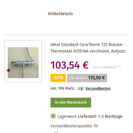
DEN
Artikeldetails
MERKZETTEL
Ideal Standard CeraTherm T25 Brause-
Thermostat A7201AA verchromt, Aufputz
103,54 €
219,04 €
**
statt
-53%
115,50 €
Sie sparen
inkl. 19% MwSt.
,
zzgl.
Versandkosten
In den Warenkorb
Lagerware
Lieferzeit: 1-3 Werktage
Versandkostenpunkte:
50