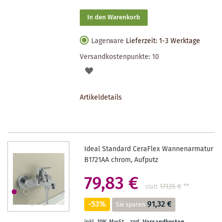
In den Warenkorb
Lagerware
Lieferzeit: 1-3 Werktage
Versandkostenpunkte:
10
AUF
DEN
Artikeldetails
MERKZETTEL
Ideal Standard CeraFlex Wannenarmatur
B1721AA chrom, Aufputz
79,83 €
171,15 €
**
statt
-53%
91,32 €
Sie sparen