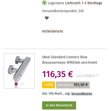
Lagerware
Lieferzeit: 1-3 Werktage
Versandkostenpunkte:
230
AUF
DEN
Artikeldetails
MERKZETTEL
Ideal Standard Connect Blue
Brausearmatur B9924AA verchromt
116,35 €
217,65 €
**
statt
-47%
101,30 €
Sie sparen
inkl. 19% MwSt.
,
zzgl.
Versandkosten
In den Warenkorb