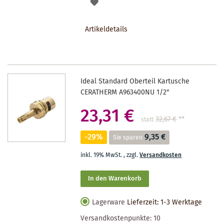
AUF
DEN
Artikeldetails
MERKZETTEL
Ideal Standard Oberteil Kartusche
CERATHERM A963400NU 1/2"
23,31 €
32,67 €
**
statt
-29%
9,35 €
Sie sparen
inkl. 19% MwSt.
,
zzgl.
Versandkosten
In den Warenkorb
Lagerware
Lieferzeit: 1-3 Werktage
Versandkostenpunkte:
10