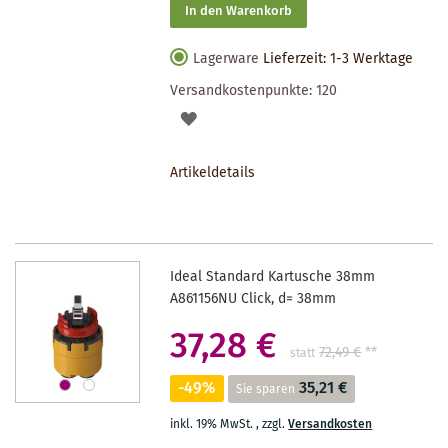
In den Warenkorb
Lagerware
Lieferzeit: 1-3 Werktage
Versandkostenpunkte:
120
AUF
DEN
Artikeldetails
MERKZETTEL
Ideal Standard Kartusche 38mm
A861156NU Click, d= 38mm
37,28 €
72,49 €
**
statt
-49%
35,21 €
Sie sparen
inkl. 19% MwSt.
,
zzgl.
Versandkosten