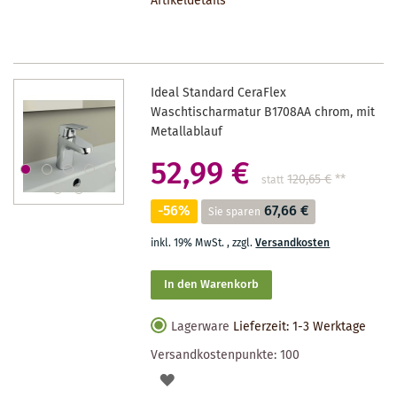
Artikeldetails
MERKZETTEL
Ideal Standard CeraFlex
Waschtischarmatur B1708AA chrom, mit
Metallablauf
52,99 €
120,65 €
**
statt
-56%
67,66 €
Sie sparen
inkl. 19% MwSt.
,
zzgl.
Versandkosten
In den Warenkorb
Lagerware
Lieferzeit: 1-3 Werktage
Versandkostenpunkte:
100
AUF