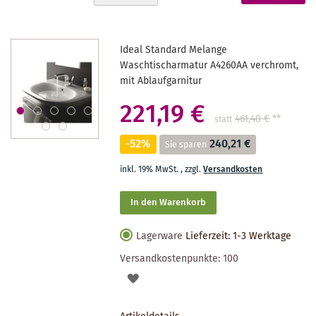
absteigender
gerade
Reihenfolge
Seite
Ideal Standard Melange
Waschtischarmatur A4260AA verchromt,
mit Ablaufgarnitur
221,19 €
461,40 €
**
statt
-52%
240,21 €
Sie sparen
inkl. 19% MwSt.
,
zzgl.
Versandkosten
In den Warenkorb
Lagerware
Lieferzeit: 1-3 Werktage
Versandkostenpunkte:
100
AUF
DEN