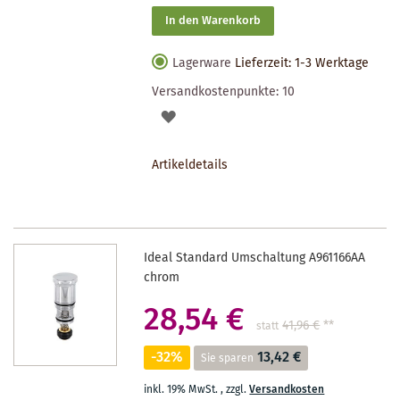
In den Warenkorb
Lagerware
Lieferzeit: 1-3 Werktage
Versandkostenpunkte:
10
AUF
DEN
Artikeldetails
MERKZETTEL
Ideal Standard Umschaltung A961166AA
chrom
28,54 €
41,96 €
**
statt
-32%
13,42 €
Sie sparen
inkl. 19% MwSt.
,
zzgl.
Versandkosten