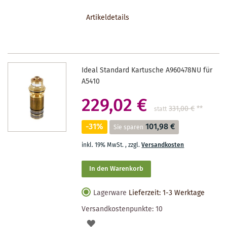
DEN
Artikeldetails
MERKZETTEL
Ideal Standard Kartusche A960478NU für
A5410
229,02 €
331,00 €
**
statt
-31%
101,98 €
Sie sparen
inkl. 19% MwSt.
,
zzgl.
Versandkosten
In den Warenkorb
Lagerware
Lieferzeit: 1-3 Werktage
Versandkostenpunkte:
10
AUF