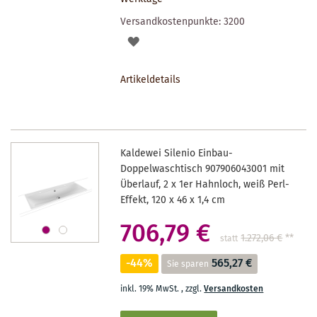
Versandkostenpunkte:
3200
AUF
DEN
Artikeldetails
MERKZETTEL
Kaldewei Silenio Einbau-
Doppelwaschtisch 907906043001 mit
Überlauf, 2 x 1er Hahnloch, weiß Perl-
Effekt, 120 x 46 x 1,4 cm
706,79 €
1.272,06 €
**
statt
-44%
565,27 €
Sie sparen
inkl. 19% MwSt.
,
zzgl.
Versandkosten