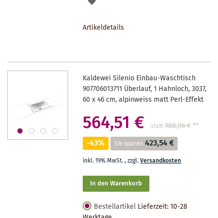
AUF
DEN
Artikeldetails
MERKZETTEL
Kaldewei Silenio Einbau-Waschtisch
907706013711 Überlauf, 1 Hahnloch, 3037,
60 x 46 cm, alpinweiss matt Perl-Effekt
564,51 €
988,06 €
**
statt
-43%
423,54 €
Sie sparen
inkl. 19% MwSt.
,
zzgl.
Versandkosten
In den Warenkorb
Bestellartikel
Lieferzeit: 10-28
Werktage