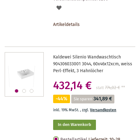
AUF
DEN
Artikeldetails
MERKZETTEL
Kaldewei Silenio Wandwaschtisch
904306033001 3044, 60x46x12xcm, weiss
Perl-Effekt, 3 Hahnlöcher
432,14 €
774,02 €
**
statt
-44%
341,89 €
Sie sparen
inkl. 19% MwSt.
,
zzgl.
Versandkosten
In den Warenkorb
Bestellartikel
Lieferzeit: 10-28