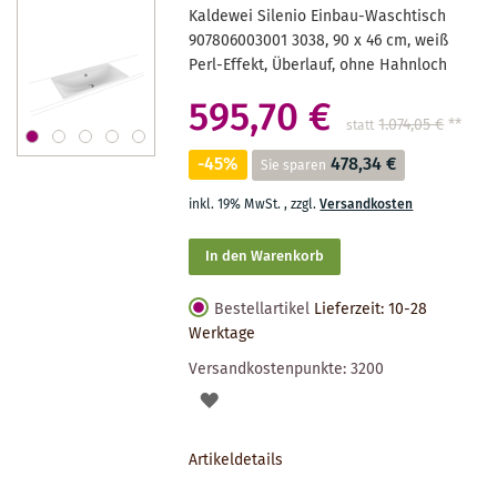
Kaldewei Silenio Einbau-Waschtisch
907806003001 3038, 90 x 46 cm, weiß
Perl-Effekt, Überlauf, ohne Hahnloch
595,70 €
1.074,05 €
**
statt
-45%
478,34 €
Sie sparen
inkl. 19% MwSt.
,
zzgl.
Versandkosten
In den Warenkorb
Bestellartikel
Lieferzeit: 10-28
Werktage
Versandkostenpunkte:
3200
AUF
DEN
Artikeldetails
MERKZETTEL