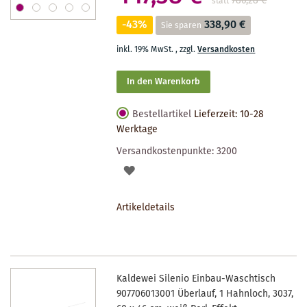
786,28 €
**
statt
-43%
338,90 €
Sie sparen
inkl. 19% MwSt.
,
zzgl.
Versandkosten
In den Warenkorb
Bestellartikel
Lieferzeit: 10-28
Werktage
Versandkostenpunkte:
3200
AUF
DEN
Artikeldetails
MERKZETTEL
Kaldewei Silenio Einbau-Waschtisch
907706013001 Überlauf, 1 Hahnloch, 3037,