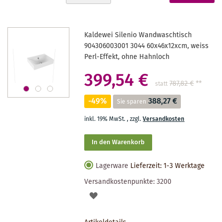
absteigender
gerade
Reihenfolge
Seite
Kaldewei Silenio Wandwaschtisch
904306003001 3044 60x46x12xcm, weiss
Perl-Effekt, ohne Hahnloch
399,54 €
787,82 €
**
statt
-49%
388,27 €
Sie sparen
inkl. 19% MwSt.
,
zzgl.
Versandkosten
In den Warenkorb
Lagerware
Lieferzeit: 1-3 Werktage
Versandkostenpunkte:
3200
AUF
DEN