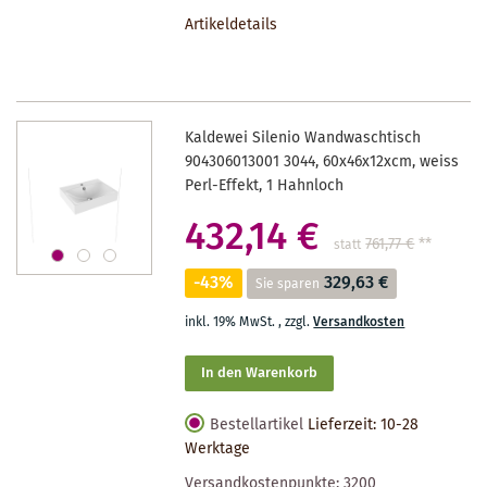
DEN
Artikeldetails
MERKZETTEL
Kaldewei Silenio Wandwaschtisch
904306013001 3044, 60x46x12xcm, weiss
Perl-Effekt, 1 Hahnloch
432,14 €
761,77 €
**
statt
-43%
329,63 €
Sie sparen
inkl. 19% MwSt.
,
zzgl.
Versandkosten
In den Warenkorb
Bestellartikel
Lieferzeit: 10-28
Werktage
Versandkostenpunkte:
3200