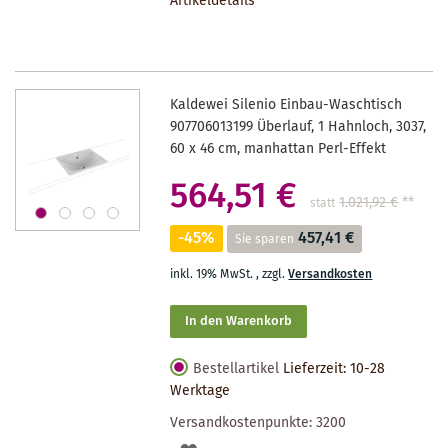
Artikeldetails
MERKZETTEL
Kaldewei Silenio Einbau-Waschtisch
907706013199 Überlauf, 1 Hahnloch, 3037,
60 x 46 cm, manhattan Perl-Effekt
564,51 €
1.021,92 €
**
statt
-45%
457,41 €
Sie sparen
inkl. 19% MwSt.
,
zzgl.
Versandkosten
In den Warenkorb
Bestellartikel
Lieferzeit: 10-28
Werktage
Versandkostenpunkte:
3200