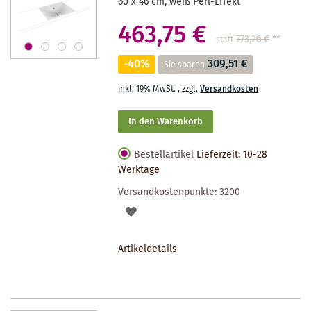
60 x 46 cm, weiß Perl-Effekt
463,75 €
773,26 €
**
statt
-40%
309,51 €
Sie sparen
inkl. 19% MwSt.
,
zzgl.
Versandkosten
In den Warenkorb
Bestellartikel
Lieferzeit: 10-28
Werktage
Versandkostenpunkte:
3200
AUF
DEN
Artikeldetails
MERKZETTEL