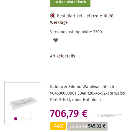
In den Warenkorb
Bestellartikel
Lieferzeit: 10-28
Werktage
Versandkostenpunkte:
3200
AUF
DEN
Artikeldetails
MERKZETTEL
Kaldewei Silenio Wandwaschtisch
904506003001 3046 120x46x12xcm weiss
Perl-Effekt, ohne Hahnloch
706,79 €
1.252,11 €
**
statt
-44%
545,32 €
Sie sparen