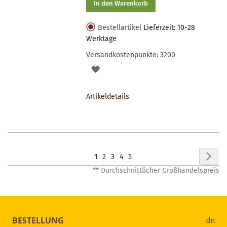
In den Warenkorb
Bestellartikel
Lieferzeit: 10-28
Werktage
Versandkostenpunkte:
3200
AUF
DEN
Artikeldetails
MERKZETTEL
Seite
Seit
Wei
Sie
Seite
Seite
Seite
Seite
1
2
3
4
5
** Durchschnittlicher Großhandelspreis
lesen
gerade
Seite
BESTELLUNG