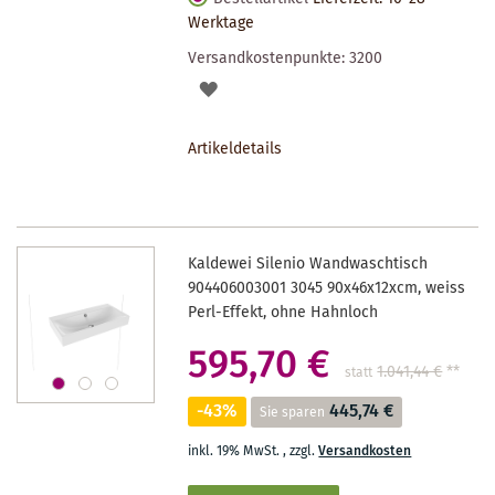
Werktage
Versandkostenpunkte:
3200
AUF
DEN
Artikeldetails
MERKZETTEL
Kaldewei Silenio Wandwaschtisch
904406003001 3045 90x46x12xcm, weiss
Perl-Effekt, ohne Hahnloch
595,70 €
1.041,44 €
**
statt
-43%
445,74 €
Sie sparen
inkl. 19% MwSt.
,
zzgl.
Versandkosten