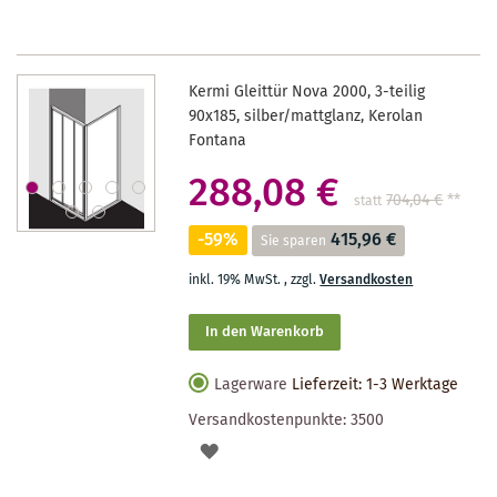
Kermi Gleittür Nova 2000, 3-teilig
90x185, silber/mattglanz, Kerolan
Fontana
288,08 €
704,04 €
**
statt
-59%
415,96 €
Sie sparen
inkl. 19% MwSt.
,
zzgl.
Versandkosten
In den Warenkorb
Lagerware
Lieferzeit: 1-3 Werktage
Versandkostenpunkte:
3500
AUF
DEN