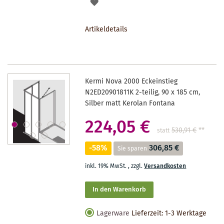
AUF
DEN
Artikeldetails
MERKZETTEL
Kermi Nova 2000 Eckeinstieg
N2ED20901811K 2-teilig, 90 x 185 cm,
Silber matt Kerolan Fontana
224,05 €
530,91 €
**
statt
-58%
306,85 €
Sie sparen
inkl. 19% MwSt.
,
zzgl.
Versandkosten
In den Warenkorb
Lagerware
Lieferzeit: 1-3 Werktage