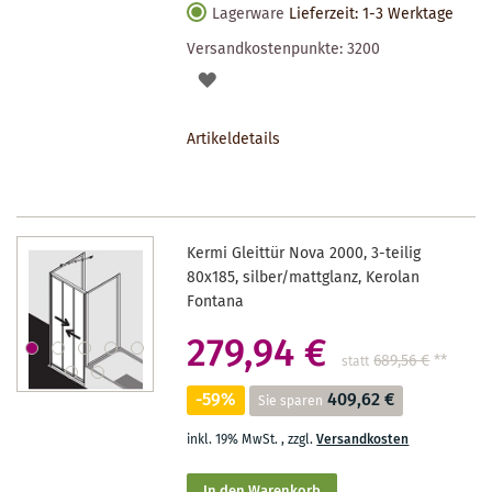
Lagerware
Lieferzeit: 1-3 Werktage
Versandkostenpunkte:
3200
AUF
DEN
Artikeldetails
MERKZETTEL
Kermi Gleittür Nova 2000, 3-teilig
80x185, silber/mattglanz, Kerolan
Fontana
279,94 €
689,56 €
**
statt
-59%
409,62 €
Sie sparen
inkl. 19% MwSt.
,
zzgl.
Versandkosten
In den Warenkorb