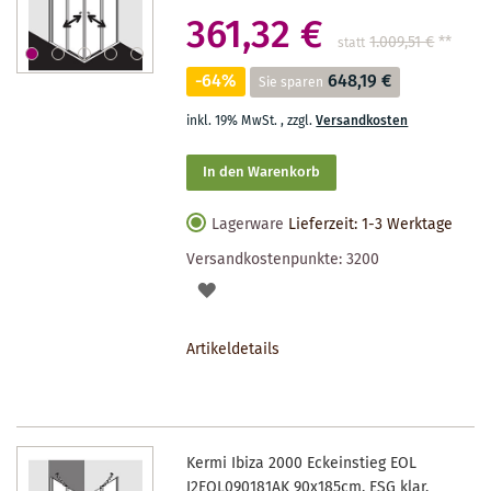
361,32 €
1.009,51 €
**
statt
-64%
648,19 €
Sie sparen
inkl. 19% MwSt.
,
zzgl.
Versandkosten
In den Warenkorb
Lagerware
Lieferzeit: 1-3 Werktage
Versandkostenpunkte:
3200
AUF
DEN
Artikeldetails
MERKZETTEL
Kermi Ibiza 2000 Eckeinstieg EOL
I2EOL090181AK 90x185cm, ESG klar,