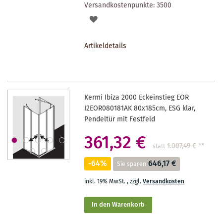
Versandkostenpunkte:
3500
AUF
DEN
Artikeldetails
MERKZETTEL
Kermi Ibiza 2000 Eckeinstieg EOR
I2EOR080181AK 80x185cm, ESG klar,
Pendeltür mit Festfeld
361,32 €
1.007,49 €
**
statt
-64%
646,17 €
Sie sparen
inkl. 19% MwSt.
,
zzgl.
Versandkosten
In den Warenkorb