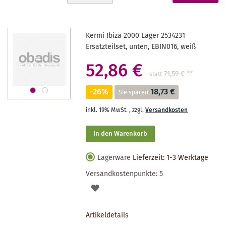
absteigender
gerade
Reihenfolge
Seite
Kermi Ibiza 2000 Lager 2534231
Ersatzteilset, unten, EBIN016, weiß
52,86 €
71,59 €
**
statt
-26%
18,73 €
Sie sparen
inkl. 19% MwSt.
,
zzgl.
Versandkosten
In den Warenkorb
Lagerware
Lieferzeit: 1-3 Werktage
Versandkostenpunkte:
5
AUF
DEN
Artikeldetails
MERKZETTEL