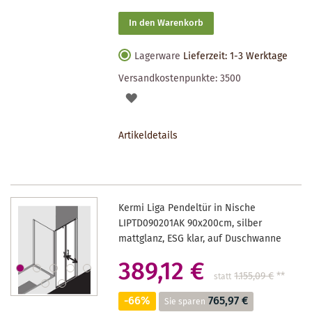
In den Warenkorb
Lagerware
Lieferzeit: 1-3 Werktage
Versandkostenpunkte:
3500
AUF
DEN
Artikeldetails
MERKZETTEL
Kermi Liga Pendeltür in Nische
LIPTD090201AK 90x200cm, silber
mattglanz, ESG klar, auf Duschwanne
389,12 €
1.155,09 €
**
statt
-66%
765,97 €
Sie sparen