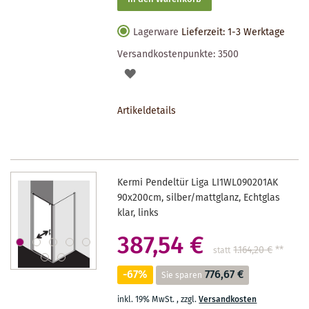
Lagerware
Lieferzeit: 1-3 Werktage
Versandkostenpunkte:
3500
AUF
DEN
Artikeldetails
MERKZETTEL
Kermi Pendeltür Liga LI1WL090201AK
90x200cm, silber/mattglanz, Echtglas
klar, links
387,54 €
1.164,20 €
**
statt
-67%
776,67 €
Sie sparen
inkl. 19% MwSt.
,
zzgl.
Versandkosten