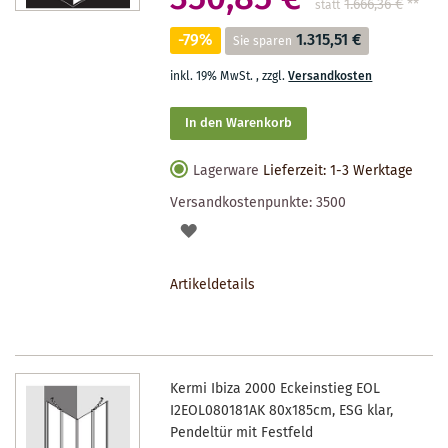
1.666,36 €
**
statt
-79%
1.315,51 €
Sie sparen
inkl. 19% MwSt.
,
zzgl.
Versandkosten
In den Warenkorb
Lagerware
Lieferzeit: 1-3 Werktage
Versandkostenpunkte:
3500
AUF
DEN
Artikeldetails
MERKZETTEL
Kermi Ibiza 2000 Eckeinstieg EOL
I2EOL080181AK 80x185cm, ESG klar,
Pendeltür mit Festfeld