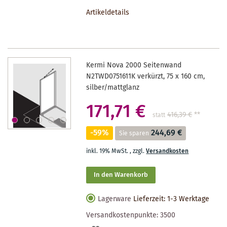
DEN
Artikeldetails
MERKZETTEL
Kermi Nova 2000 Seitenwand
N2TWD0751611K verkürzt, 75 x 160 cm,
silber/mattglanz
171,71 €
416,39 €
**
statt
-59%
244,69 €
Sie sparen
inkl. 19% MwSt.
,
zzgl.
Versandkosten
In den Warenkorb
Lagerware
Lieferzeit: 1-3 Werktage
Versandkostenpunkte:
3500