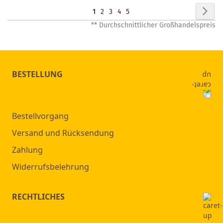
Seite
Seit
Wei
Sie
Seite
Seite
Seite
Seite
1
2
3
4
5
** Durchschnittlicher Großhandelspreis
lesen
gerade
Seite
BESTELLUNG
Bestellvorgang
Versand und Rücksendung
Zahlung
Widerrufsbelehrung
RECHTLICHES