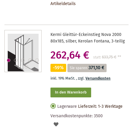
Artikeldetails
MERKZETTEL
Kermi Gleittür-Eckeinstieg Nova 2000
80x185, silber, Kerolan Fontana, 3-teilig
262,64 €
633,75 €
**
statt
-59%
371,10 €
Sie sparen
inkl. 19% MwSt.
,
zzgl.
Versandkosten
In den Warenkorb
Lagerware
Lieferzeit: 1-3 Werktage
Versandkostenpunkte:
3500
AUF